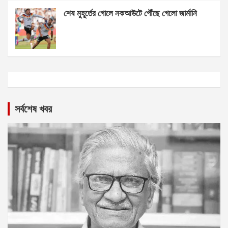
শেষ মুহূর্তের গোলে নকআউটে পৌঁছে গেলো জার্মানি
সর্বশেষ খবর