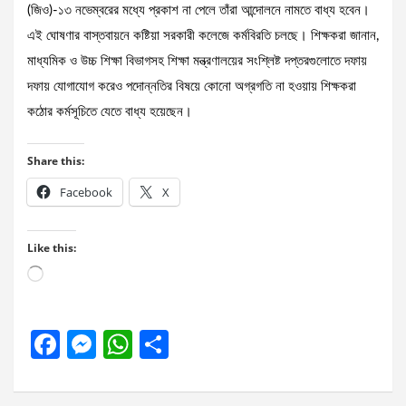
(জিও)-১৩ নভেম্বরের মধ্যে প্রকাশ না পেলে তাঁরা আন্দোলনে নামতে বাধ্য হবেন।
এই ঘোষণার বাস্তবায়নে কষ্টিয়া সরকারী কলেজে কর্মবিরতি চলছে। শিক্ষকরা জানান,
মাধ্যমিক ও উচ্চ শিক্ষা বিভাগসহ শিক্ষা মন্ত্রণালয়ের সংশ্লিষ্ট দপ্তরগুলোতে দফায়
দফায় যোগাযোগ করেও পদোন্নতির বিষয়ে কোনো অগ্রগতি না হওয়ায় শিক্ষকরা
কঠোর কর্মসূচিতে যেতে বাধ্য হয়েছেন।
Share this:
Facebook
X
Like this:
Loading…
F
M
W
S
a
es
h
h
ce
se
at
ar