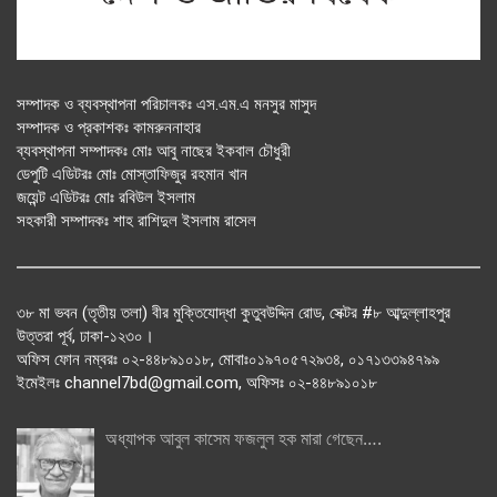
সম্পাদক ও ব্যবস্থাপনা পরিচালকঃ এস.এম.এ মনসুর মাসুদ
সম্পাদক ও প্রকাশকঃ কামরুননাহার
ব্যবস্থাপনা সম্পাদকঃ মোঃ আবু নাছের ইকবাল চৌধুরী
ডেপুটি এডিটরঃ মোঃ মোস্তাফিজুর রহমান খান
জয়েন্ট এডিটরঃ মোঃ রবিউল ইসলাম
সহকারী সম্পাদকঃ শাহ রাশিদুল ইসলাম রাসেল
৩৮ মা ভবন (তৃতীয় তলা) বীর মুক্তিযোদ্ধা কুতুবউদ্দিন রোড, সেক্টর #৮ আব্দুল্লাহপুর
উত্তরা পূর্ব, ঢাকা-১২৩০।
অফিস ফোন নম্বরঃ ০২-৪৪৮৯১০১৮, মোবাঃ০১৯৭০৫৭২৯৩৪, ০১৭১৩৩৯৪৭৯৯
ইমেইলঃ channel7bd@gmail.com, অফিসঃ ০২-৪৪৮৯১০১৮
অধ্যাপক আবুল কাসেম ফজলুল হক মারা গেছেন….