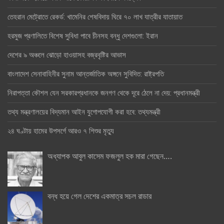
তেহরান মেট্রোতে রেকর্ড: খামেনির শেষবিদায় ঘিরে ৭০ লাখ যাত্রীর যাতায়াত
হরমুজ প্রণালিতে বিশেষ সুবিধা পাবে চীনসহ বন্ধু দেশগুলো: ইরান
দেশের ৯ অঞ্চলে ঝোড়ো হাওয়াসহ বজ্রবৃষ্টির আভাস
বাংলাদেশ সেনাবাহিনীর সুনাম আন্তর্জাতিক অঙ্গনে সুবিদিত: রাষ্ট্রপতি
নিরাপত্তা কৌশল যেন সরকারপ্রধানকে জনগণ থেকে দূরে ঠেলে না দেয়: প্রধানমন্ত্রী
তথ্য মন্ত্রণালয়ের বিদ্যমান আইন যুগোপযোগী করা হবে: তথ্যমন্ত্রী
২৪ ঘণ্টায় হামের উপসর্গে আরও ৭ শিশুর মৃত্যু
অধ্যাপক আবুল কাসেম ফজলুল হক মারা গেছেন….
বন্ধ হয়ে গেল দেশের একমাত্র সচল রাডার