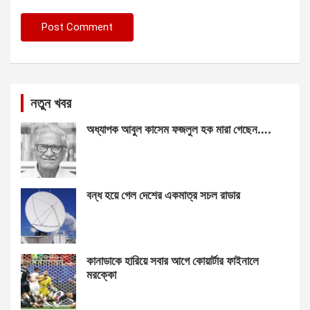
নতুন খবর
অধ্যাপক আবুল কাসেম ফজলুল হক মারা গেছেন….
বন্ধ হয়ে গেল দেশের একমাত্র সচল রাডার
কানাডাকে হারিয়ে সবার আগে কোয়ার্টার ফাইনালে
মরক্কো