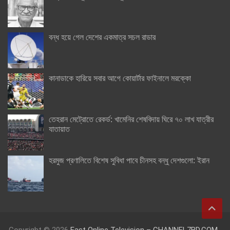
বন্ধ হয়ে গেল দেশের একমাত্র সচল রাডার
কানাডাকে হারিয়ে সবার আগে কোয়ার্টার ফাইনালে মরক্কো
তেহরান মেট্রোতে রেকর্ড: খামেনির শেষবিদায় ঘিরে ৭০ লাখ যাত্রীর
যাতায়াত
হরমুজ প্রণালিতে বিশেষ সুবিধা পাবে চীনসহ বন্ধু দেশগুলো: ইরান
Copyright © 2026
Fast Online Television – CHANNEL7BD.COM