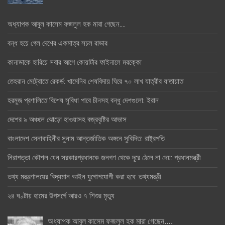
অধ্যাপক আবুল কাসেম ফজলুল হক মারা গেছেন….
বন্ধ হয়ে গেল দেশের একমাত্র সচল রাডার
কানাডাকে হারিয়ে সবার আগে কোয়ার্টার ফাইনালে মরক্কো
তেহরান মেট্রোতে রেকর্ড: খামেনির শেষবিদায় ঘিরে ৭০ লাখ যাত্রীর যাতায়াত
হরমুজ প্রণালিতে বিশেষ সুবিধা পাবে চীনসহ বন্ধু দেশগুলো: ইরান
দেশের ৯ অঞ্চলে ঝোড়ো হাওয়াসহ বজ্রবৃষ্টির আভাস
বাংলাদেশ সেনাবাহিনীর সুনাম আন্তর্জাতিক অঙ্গনে সুবিদিত: রাষ্ট্রপতি
নিরাপত্তা কৌশল যেন সরকারপ্রধানকে জনগণ থেকে দূরে ঠেলে না দেয়: প্রধানমন্ত্রী
তথ্য মন্ত্রণালয়ের বিদ্যমান আইন যুগোপযোগী করা হবে: তথ্যমন্ত্রী
২৪ ঘণ্টায় হামের উপসর্গে আরও ৭ শিশুর মৃত্যু
অধ্যাপক আবুল কাসেম ফজলুল হক মারা গেছেন….