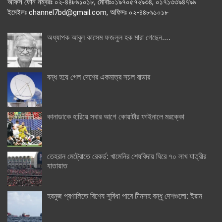
অফিস ফোন নম্বরঃ ০২-৪৪৮৯১০১৮, মোবাঃ০১৯৭০৫৭২৯৩৪, ০১৭১৩৩৯৪৭৯৯
ইমেইলঃ channel7bd@gmail.com, অফিসঃ ০২-৪৪৮৯১০১৮
অধ্যাপক আবুল কাসেম ফজলুল হক মারা গেছেন….
বন্ধ হয়ে গেল দেশের একমাত্র সচল রাডার
কানাডাকে হারিয়ে সবার আগে কোয়ার্টার ফাইনালে মরক্কো
তেহরান মেট্রোতে রেকর্ড: খামেনির শেষবিদায় ঘিরে ৭০ লাখ যাত্রীর
যাতায়াত
হরমুজ প্রণালিতে বিশেষ সুবিধা পাবে চীনসহ বন্ধু দেশগুলো: ইরান