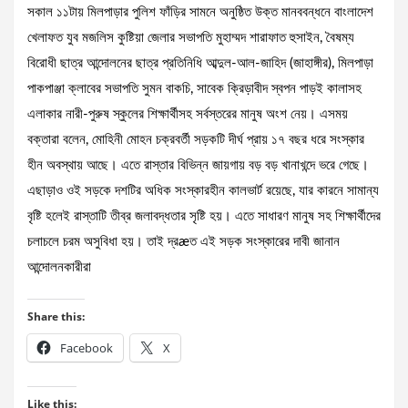
সকাল ১১টায় মিলপাড়ার পুলিশ ফাঁড়ির সামনে অনুষ্ঠিত উক্ত মানববন্ধনে বাংলাদেশ
খেলাফত যুব মজলিস কুষ্টিয়া জেলার সভাপতি মুহাম্মদ শারাফাত হুসাইন, বৈষম্য
বিরোধী ছাত্র আন্দোলনের ছাত্র প্রতিনিধি আব্দুল-আল-জাহিদ (জাহাঙ্গীর), মিলপাড়া
পাকপাঞ্জা ক্লাবের সভাপতি সুমন বাকচি, সাবেক ক্রিড়াবীদ স্বপন পাড়ই কালাসহ
এলাকার নারী-পুরুষ স্কুলের শিক্ষার্থীসহ সর্বস্তরের মানুষ অংশ নেয়। এসময়
বক্তারা বলেন, মোহিনী মোহন চক্রবর্তী সড়কটি দীর্ঘ প্রায় ১৭ বছর ধরে সংস্কার
হীন অবস্থায় আছে। এতে রাস্তার বিভিন্ন জায়গায় বড় বড় খানাখন্দে ভরে গেছে।
এছাড়াও ওই সড়কে দশটির অধিক সংস্কারহীন কালভার্ট রয়েছে, যার কারনে সামান্য
বৃষ্টি হলেই রাস্তাটি তীব্র জলাবদ্ধতার সৃষ্টি হয়। এতে সাধারণ মানুষ সহ শিক্ষার্থীদের
চলাচলে চরম অসুবিধা হয়। তাই দ্রæত এই সড়ক সংস্কারের দাবী জানান
আন্দোলনকারীরা
Share this:
Facebook
X
Like this: