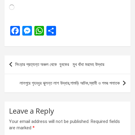
Loading…
F
M
W
S
a
es
h
h
ce
se
at
ar
b
n
s
e
Post
সিংড়ার প্রত্যন্ত অঞ্চল থেকে যুবকের মুখ বাঁধা মরদেহ উদ্ধার
o
g
A
navigation
o
er
p
লালপুরে গৃহবধুর ঝুলন্ত লাশ উদ্ধার,শাশুড়ি আটক,স্বামী ও শশুর পলাতক
k
p
Leave a Reply
Your email address will not be published.
Required fields
are marked
*