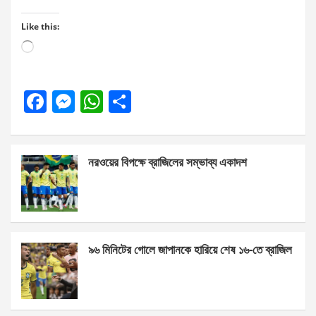
Like this:
Loading…
F
M
W
S
a
es
h
h
ce
se
at
ar
নরওয়ের বিপক্ষে ব্রাজিলের সম্ভাব্য একাদশ
b
n
s
e
o
g
A
o
er
p
k
p
৯৬ মিনিটের গোলে জাপানকে হারিয়ে শেষ ১৬-তে ব্রাজিল