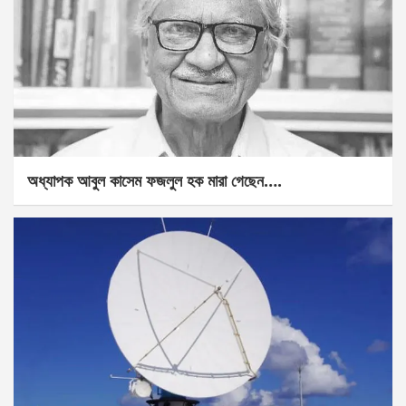
অধ্যাপক আবুল কাসেম ফজলুল হক মারা গেছেন….