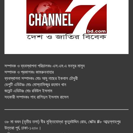
সম্পাদক ও ব্যবস্থাপনা পরিচালকঃ এস.এম.এ মনসুর মাসুদ
সম্পাদক ও প্রকাশকঃ কামরুননাহার
ব্যবস্থাপনা সম্পাদকঃ মোঃ আবু নাছের ইকবাল চৌধুরী
ডেপুটি এডিটরঃ মোঃ মোস্তাফিজুর রহমান খান
জয়েন্ট এডিটরঃ মোঃ রবিউল ইসলাম
সহকারী সম্পাদকঃ শাহ রাশিদুল ইসলাম রাসেল
৩৮ মা ভবন (তৃতীয় তলা) বীর মুক্তিযোদ্ধা কুতুবউদ্দিন রোড, সেক্টর #৮ আব্দুল্লাহপুর
উত্তরা পূর্ব, ঢাকা-১২৩০।