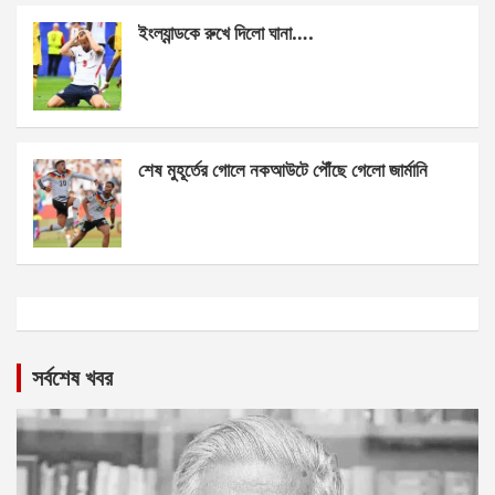
ইংল্যান্ডকে রুখে দিলো ঘানা….
শেষ মুহূর্তের গোলে নকআউটে পৌঁছে গেলো জার্মানি
সর্বশেষ খবর