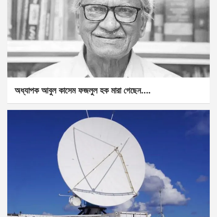
অধ্যাপক আবুল কাসেম ফজলুল হক মারা গেছেন….