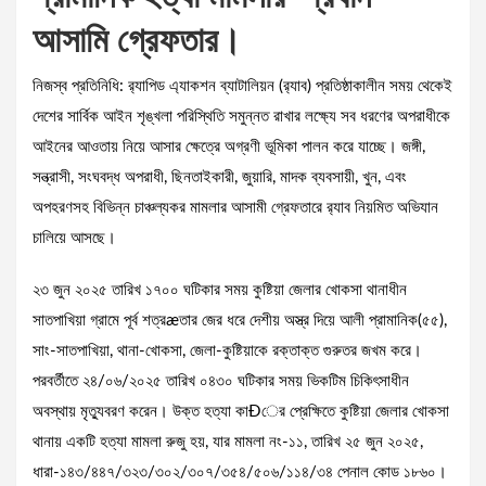
আসামি গ্রেফতার।
নিজস্ব প্রতিনিধি: র‌্যাপিড এ্যাকশন ব্যাটালিয়ন (র‌্যাব) প্রতিষ্ঠাকালীন সময় থেকেই
দেশের সার্বিক আইন শৃঙ্খলা পরিস্থিতি সমুন্নত রাখার লক্ষ্যে সব ধরণের অপরাধীকে
আইনের আওতায় নিয়ে আসার ক্ষেত্রে অগ্রণী ভূমিকা পালন করে যাচ্ছে। জঙ্গী,
সন্ত্রাসী, সংঘবদ্ধ অপরাধী, ছিনতাইকারী, জুয়ারি, মাদক ব্যবসায়ী, খুন, এবং
অপহরণসহ বিভিন্ন চাঞ্চল্যকর মামলার আসামী গ্রেফতারে র‌্যাব নিয়মিত অভিযান
চালিয়ে আসছে।
২৩ জুন ২০২৫ তারিখ ১৭০০ ঘটিকার সময় কুষ্টিয়া জেলার খোকসা থানাধীন
সাতপাখিয়া গ্রামে পূর্ব শত্রæতার জের ধরে দেশীয় অস্ত্র দিয়ে আলী প্রামানিক(৫৫),
সাং-সাতপাখিয়া, থানা-খোকসা, জেলা-কুষ্টিয়াকে রক্তাক্ত গুরুতর জখম করে।
পরবর্তীতে ২৪/০৬/২০২৫ তারিখ ০৪৩০ ঘটিকার সময় ভিকটিম চিকিৎসাধীন
অবস্থায় মৃত্যুবরণ করেন। উক্ত হত্যা কাÐের প্রেক্ষিতে কুষ্টিয়া জেলার খোকসা
থানায় একটি হত্যা মামলা রুজু হয়, যার মামলা নং-১১, তারিখ ২৫ জুন ২০২৫,
ধারা-১৪৩/৪৪৭/৩২৩/৩০২/৩০৭/৩৫৪/৫০৬/১১৪/৩৪ পেনাল কোড ১৮৬০।