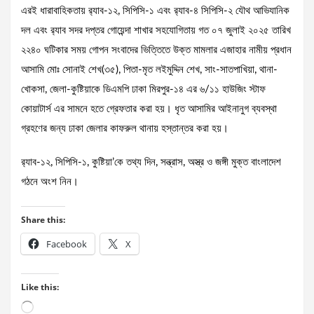
এরই ধারাবাহিকতায় র‌্যাব-১২, সিপিসি-১ এবং র‌্যাব-৪ সিপিসি-২ যৌথ আভিযানিক
দল এবং র‌্যাব সদর দপ্তর গোয়েন্দা শাখার সহযোগিতায় গত ০৭ জুলাই ২০২৫ তারিখ
২২৪০ ঘটিকার সময় গোপন সংবাদের ভিত্তিতে উক্ত মামলার এজাহার নামীয় প্রধান
আসামি মোঃ সোনাই শেখ(৩৫), পিতা-মৃত লইমুদ্দিন শেখ, সাং-সাতপাখিয়া, থানা-
খোকসা, জেলা-কুষ্টিয়াকে ডিএমপি ঢাকা মিরপুর-১৪ এর ৬/১১ হাউজিং স্টাফ
কোয়াটার্স এর সামনে হতে গ্রেফতার করা হয়। ধৃত আসামির আইনানুগ ব্যবস্থা
গ্রহণের জন্য ঢাকা জেলার কাফরুল থানায় হস্তান্তর করা হয়।
র‌্যাব-১২, সিপিসি-১, কুষ্টিয়া’কে তথ্য দিন, সন্ত্রাস, অস্ত্র ও জঙ্গী মুক্ত বাংলাদেশ
গঠনে অংশ নিন।
Share this:
Facebook
X
Like this:
Loading…