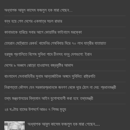
অধ্যাপক আবুল কাসেম ফজলুল হক মারা গেছেন….
বন্ধ হয়ে গেল দেশের একমাত্র সচল রাডার
কানাডাকে হারিয়ে সবার আগে কোয়ার্টার ফাইনালে মরক্কো
তেহরান মেট্রোতে রেকর্ড: খামেনির শেষবিদায় ঘিরে ৭০ লাখ যাত্রীর যাতায়াত
হরমুজ প্রণালিতে বিশেষ সুবিধা পাবে চীনসহ বন্ধু দেশগুলো: ইরান
দেশের ৯ অঞ্চলে ঝোড়ো হাওয়াসহ বজ্রবৃষ্টির আভাস
বাংলাদেশ সেনাবাহিনীর সুনাম আন্তর্জাতিক অঙ্গনে সুবিদিত: রাষ্ট্রপতি
নিরাপত্তা কৌশল যেন সরকারপ্রধানকে জনগণ থেকে দূরে ঠেলে না দেয়: প্রধানমন্ত্রী
তথ্য মন্ত্রণালয়ের বিদ্যমান আইন যুগোপযোগী করা হবে: তথ্যমন্ত্রী
২৪ ঘণ্টায় হামের উপসর্গে আরও ৭ শিশুর মৃত্যু
অধ্যাপক আবুল কাসেম ফজলুল হক মারা গেছেন….