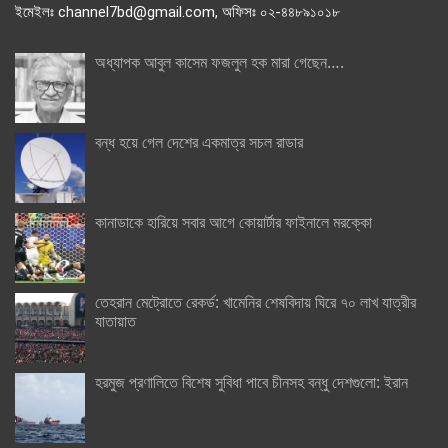
ইমেইলঃ channel7bd@gmail.com, অফিসঃ ০২-৪৪৮৯১০১৮
অধ্যাপক আবুল কাসেম ফজলুল হক মারা গেছেন….
বন্ধ হয়ে গেল দেশের একমাত্র সচল রাডার
কানাডাকে হারিয়ে সবার আগে কোয়ার্টার ফাইনালে মরক্কো
তেহরান মেট্রোতে রেকর্ড: খামেনির শেষবিদায় ঘিরে ৭০ লাখ যাত্রীর
যাতায়াত
হরমুজ প্রণালিতে বিশেষ সুবিধা পাবে চীনসহ বন্ধু দেশগুলো: ইরান