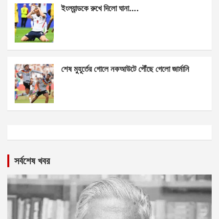
ইংল্যান্ডকে রুখে দিলো ঘানা….
শেষ মুহূর্তের গোলে নকআউটে পৌঁছে গেলো জার্মানি
সর্বশেষ খবর