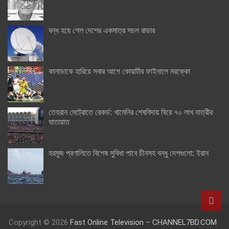
বন্ধ হয়ে গেল দেশের একমাত্র সচল রাডার
কানাডাকে হারিয়ে সবার আগে কোয়ার্টার ফাইনালে মরক্কো
তেহরান মেট্রোতে রেকর্ড: খামেনির শেষবিদায় ঘিরে ৭০ লাখ যাত্রীর
যাতায়াত
হরমুজ প্রণালিতে বিশেষ সুবিধা পাবে চীনসহ বন্ধু দেশগুলো: ইরান
Copyright © 2026
Fast Online Television – CHANNEL7BD.COM