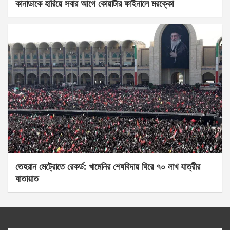
কানাডাকে হারিয়ে সবার আগে কোয়ার্টার ফাইনালে মরক্কো
তেহরান মেট্রোতে রেকর্ড: খামেনির শেষবিদায় ঘিরে ৭০ লাখ যাত্রীর
যাতায়াত