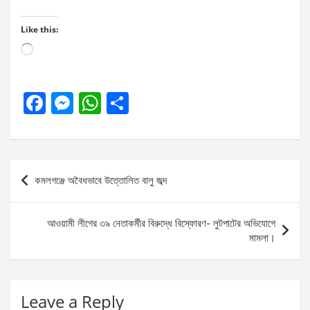
Like this:
Loading…
F
M
W
S
a
es
h
h
ce
se
at
ar
b
n
s
e
Post
কমলগঞ্জে অবৈধভাবে উত্তোলিত বালু জব্দ
o
g
A
navigation
o
er
p
আওয়ামী লীগের ৩৯ নেতাকর্মীর বিরুদ্ধে বিস্ফোরণ- লুটপাটের অভিযোগে
k
p
মামলা।
Leave a Reply