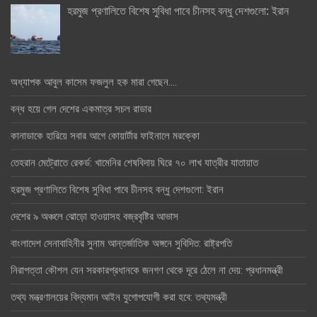
হরমুজ প্রণালিতে বিশেষ সুবিধা পাবে চীনসহ বন্ধু দেশগুলো: ইরান
অধ্যাপক আবুল কাসেম ফজলুল হক মারা গেছেন….
বন্ধ হয়ে গেল দেশের একমাত্র সচল রাডার
কানাডাকে হারিয়ে সবার আগে কোয়ার্টার ফাইনালে মরক্কো
তেহরান মেট্রোতে রেকর্ড: খামেনির শেষবিদায় ঘিরে ৭০ লাখ যাত্রীর যাতায়াত
হরমুজ প্রণালিতে বিশেষ সুবিধা পাবে চীনসহ বন্ধু দেশগুলো: ইরান
দেশের ৯ অঞ্চলে ঝোড়ো হাওয়াসহ বজ্রবৃষ্টির আভাস
বাংলাদেশ সেনাবাহিনীর সুনাম আন্তর্জাতিক অঙ্গনে সুবিদিত: রাষ্ট্রপতি
নিরাপত্তা কৌশল যেন সরকারপ্রধানকে জনগণ থেকে দূরে ঠেলে না দেয়: প্রধানমন্ত্রী
তথ্য মন্ত্রণালয়ের বিদ্যমান আইন যুগোপযোগী করা হবে: তথ্যমন্ত্রী