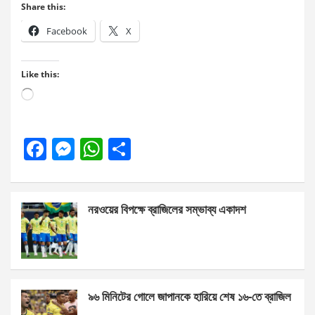
Share this:
Facebook
X
Like this:
Loading…
F
M
W
S
a
es
h
h
ce
se
at
ar
নরওয়ের বিপক্ষে ব্রাজিলের সম্ভাব্য একাদশ
b
n
s
e
o
g
A
o
er
p
k
p
৯৬ মিনিটের গোলে জাপানকে হারিয়ে শেষ ১৬-তে ব্রাজিল