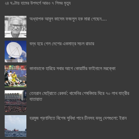
২৪ ঘণ্টায় হামের উপসর্গে আরও ৭ শিশুর মৃত্যু
অধ্যাপক আবুল কাসেম ফজলুল হক মারা গেছেন….
বন্ধ হয়ে গেল দেশের একমাত্র সচল রাডার
কানাডাকে হারিয়ে সবার আগে কোয়ার্টার ফাইনালে মরক্কো
তেহরান মেট্রোতে রেকর্ড: খামেনির শেষবিদায় ঘিরে ৭০ লাখ যাত্রীর
যাতায়াত
হরমুজ প্রণালিতে বিশেষ সুবিধা পাবে চীনসহ বন্ধু দেশগুলো: ইরান