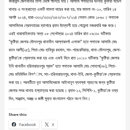
কারাবন্দি জেলখানার তালা ভেঙ্গে পালিয়ে যায়। আসামি পলায়নের ঘটনায় কুষ্টিয়া মডেল
থানায় এ সংক্রান্তে একটি মামলা দায়ের করা হয়, যার মামলা নং-১০, তারিখ ১৪
আগষ্ট ২০২৪, ধারা-৩৩২/৩৩৩/৩৫৩/৩০৭/২২৪ পেনাল কোড ১৮৬০। পলাতক
আসামিদের গ্রেফতারের ব্যাপারে র‌্যাব উদ্যোগী হয়ে গোয়েন্দা নজরদারি শুরু করে।
এরই ধারাবাহিকতায় অদ্য ০৮ সেপ্টেম্বর ২০২৪ তারিখ রাত ০৯:৩০ ঘটিকায়
“কুষ্টিয়া জেলার দৌলতপুর থানাধীন আল্লারদর্গা এলাকা” হতে পলাতক আসামি মোঃ
রতন আলী(২৫), পিতা-মোঃ হাবিবুর রহমান, সাং-গাছেরদিয়াড়, থানা-দৌলতপুর, জেলা-
কুষ্টিয়া’কে গ্রেফতার করা হয় এবং একই দিনে রাত ১০:০০ ঘটিকায় “কুষ্টিয়া জেলার
ইবি থানাধীন হরিনারায়নপুর গ্রাম” হতে পলাতক আসামি মোঃ সোহাগ(৩৮), পিতা-
মোঃ মহিউদ্দিন বিশ^াস, সাং-হরিনারায়নপুর, থানা-ইবি, জেলা-কুষ্টিয়া’কে গ্রেফতার
করা হয়। পরবর্তীতে ধৃত আসামিদেরকে আইনানুগ ব্যবস্থা গ্রহণের জন্য কুষ্টিয়া
জেলার সদর থানায় হস্তান্তর করা হয়েছে। র‌্যাব-১২, সিপিসি-১, কুষ্টিয়া’কে তথ্য
দিন, সন্ত্রাস, অস্ত্র ও জঙ্গী মুক্ত বাংলাদেশ গঠনে অংশ নিন।
Share this:
Facebook
X