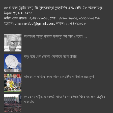
৩৮ মা ভবন (তৃতীয় তলা) বীর মুক্তিযোদ্ধা কুতুবউদ্দিন রোড, সেক্টর #৮ আব্দুল্লাহপুর
উত্তরা পূর্ব, ঢাকা-১২৩০।
অফিস ফোন নম্বরঃ ০২-৪৪৮৯১০১৮, মোবাঃ০১৯৭০৫৭২৯৩৪, ০১৭১৩৩৯৪৭৯৯
ইমেইলঃ channel7bd@gmail.com, অফিসঃ ০২-৪৪৮৯১০১৮
অধ্যাপক আবুল কাসেম ফজলুল হক মারা গেছেন….
বন্ধ হয়ে গেল দেশের একমাত্র সচল রাডার
কানাডাকে হারিয়ে সবার আগে কোয়ার্টার ফাইনালে মরক্কো
তেহরান মেট্রোতে রেকর্ড: খামেনির শেষবিদায় ঘিরে ৭০ লাখ যাত্রীর
যাতায়াত