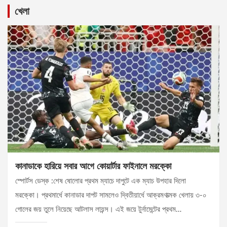
খেলা
কানাডাকে হারিয়ে সবার আগে কোয়ার্টার ফাইনালে মরক্কো
স্পোর্টস ডেস্ক :শেষ ষোলোর প্রথম ম্যাচে দাপুটে এক ম্যাচ উপহার দিলো
মরক্কো। প্রথমার্ধে কানাডার দাপট সামলেও দ্বিতীয়ার্ধে আক্রমণাত্মক খেলায় ৩-০
গোলের জয় তুলে নিয়েছে আটলাস লায়ন্স। এই জয়ে টুর্নামেন্টের প্রথম…