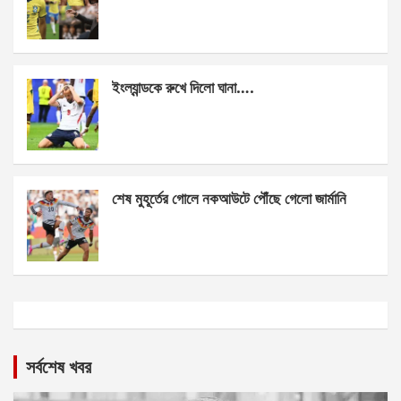
ইংল্যান্ডকে রুখে দিলো ঘানা….
শেষ মুহূর্তের গোলে নকআউটে পৌঁছে গেলো জার্মানি
সর্বশেষ খবর