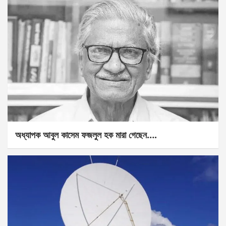
অধ্যাপক আবুল কাসেম ফজলুল হক মারা গেছেন….