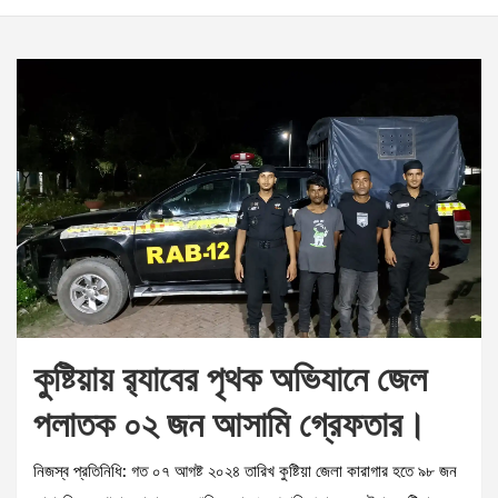
কুষ্টিয়ায় র‌্যাবের পৃথক অভিযানে জেল
পলাতক ০২ জন আসামি গ্রেফতার।
নিজস্ব প্রতিনিধি: গত ০৭ আগষ্ট ২০২৪ তারিখ কুষ্টিয়া জেলা কারাগার হতে ৯৮ জন