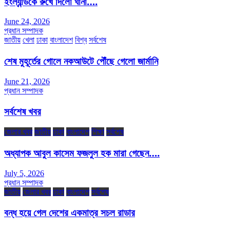
ইংল্যান্ডকে রুখে দিলো ঘানা….
June 24, 2026
প্রধান সম্পাদক
জাতীয়
খেলা
ঢাকা
বাংলাদেশ
বিশ্ব
সর্বশেষ
শেষ মুহূর্তের গোলে নকআউটে পৌঁছে গেলো জার্মানি
June 21, 2026
প্রধান সম্পাদক
সর্বশেষ খবর
জেলার খবর
জাতীয়
ঢাকা
বাংলাদেশ
শিক্ষা
সর্বশেষ
অধ্যাপক আবুল কাসেম ফজলুল হক মারা গেছেন….
July 5, 2026
প্রধান সম্পাদক
জাতীয়
জেলার খবর
ঢাকা
বাংলাদেশ
সর্বশেষ
বন্ধ হয়ে গেল দেশের একমাত্র সচল রাডার