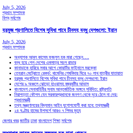
July 5, 2026
প্রধান সম্পাদক
বিশ্ব
সর্বশেষ
হরমুজ প্রণালিতে বিশেষ সুবিধা পাবে চীনসহ বন্ধু দেশগুলো: ইরান
July 5, 2026
প্রধান সম্পাদক
অধ্যাপক আবুল কাসেম ফজলুল হক মারা গেছেন….
বন্ধ হয়ে গেল দেশের একমাত্র সচল রাডার
কানাডাকে হারিয়ে সবার আগে কোয়ার্টার ফাইনালে মরক্কো
তেহরান মেট্রোতে রেকর্ড: খামেনির শেষবিদায় ঘিরে ৭০ লাখ যাত্রীর যাতায়াত
হরমুজ প্রণালিতে বিশেষ সুবিধা পাবে চীনসহ বন্ধু দেশগুলো: ইরান
দেশের ৯ অঞ্চলে ঝোড়ো হাওয়াসহ বজ্রবৃষ্টির আভাস
বাংলাদেশ সেনাবাহিনীর সুনাম আন্তর্জাতিক অঙ্গনে সুবিদিত: রাষ্ট্রপতি
নিরাপত্তা কৌশল যেন সরকারপ্রধানকে জনগণ থেকে দূরে ঠেলে না দেয়:
প্রধানমন্ত্রী
তথ্য মন্ত্রণালয়ের বিদ্যমান আইন যুগোপযোগী করা হবে: তথ্যমন্ত্রী
২৪ ঘণ্টায় হামের উপসর্গে আরও ৭ শিশুর মৃত্যু
জেলার খবর
জাতীয়
ঢাকা
বাংলাদেশ
শিক্ষা
সর্বশেষ
অধ্যাপক আবুল কাসেম ফজলুল হক মারা গেছেন….