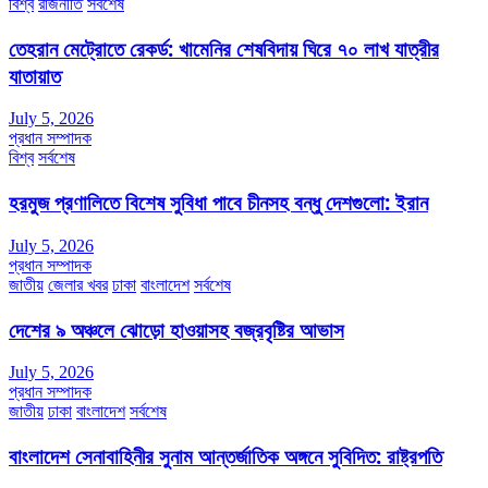
বিশ্ব
রাজনীতি
সর্বশেষ
তেহরান মেট্রোতে রেকর্ড: খামেনির শেষবিদায় ঘিরে ৭০ লাখ যাত্রীর
যাতায়াত
July 5, 2026
প্রধান সম্পাদক
বিশ্ব
সর্বশেষ
হরমুজ প্রণালিতে বিশেষ সুবিধা পাবে চীনসহ বন্ধু দেশগুলো: ইরান
July 5, 2026
প্রধান সম্পাদক
জাতীয়
জেলার খবর
ঢাকা
বাংলাদেশ
সর্বশেষ
দেশের ৯ অঞ্চলে ঝোড়ো হাওয়াসহ বজ্রবৃষ্টির আভাস
July 5, 2026
প্রধান সম্পাদক
জাতীয়
ঢাকা
বাংলাদেশ
সর্বশেষ
বাংলাদেশ সেনাবাহিনীর সুনাম আন্তর্জাতিক অঙ্গনে সুবিদিত: রাষ্ট্রপতি