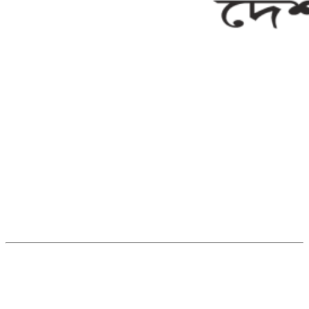
সম্পাদক ও ব্যবস্থাপনা পরিচালকঃ এস.এম.এ মনসুর মাসুদ
সম্পাদক ও প্রকাশকঃ কামরুননাহার
ব্যবস্থাপনা সম্পাদকঃ মোঃ আবু নাছের ইকবাল চৌধুরী
ডেপুটি এডিটরঃ মোঃ মোস্তাফিজুর রহমান খান
জয়েন্ট এডিটরঃ মোঃ রবিউল ইসলাম
সহকারী সম্পাদকঃ শাহ রাশিদুল ইসলাম রাসেল
৩৮ মা ভবন (তৃতীয় তলা) বীর মুক্তিযোদ্ধা কুতুবউদ্দিন রোড, সেক্টর #৮ আব্দুল্লাহপুর
উত্তরা পূর্ব, ঢাকা-১২৩০।
অফিস ফোন নম্বরঃ ০২-৪৪৮৯১০১৮, মোবাঃ০১৯৭০৫৭২৯৩৪, ০১৭১৩৩৯৪৭৯৯
ইমেইলঃ channel7bd@gmail.com, অফিসঃ ০২-৪৪৮৯১০১৮