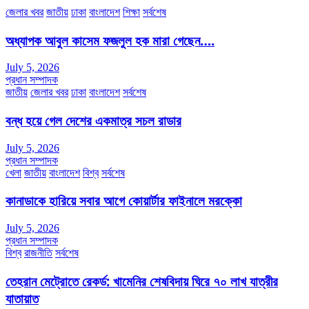
জেলার খবর
জাতীয়
ঢাকা
বাংলাদেশ
শিক্ষা
সর্বশেষ
অধ্যাপক আবুল কাসেম ফজলুল হক মারা গেছেন….
July 5, 2026
প্রধান সম্পাদক
জাতীয়
জেলার খবর
ঢাকা
বাংলাদেশ
সর্বশেষ
বন্ধ হয়ে গেল দেশের একমাত্র সচল রাডার
July 5, 2026
প্রধান সম্পাদক
খেলা
জাতীয়
বাংলাদেশ
বিশ্ব
সর্বশেষ
কানাডাকে হারিয়ে সবার আগে কোয়ার্টার ফাইনালে মরক্কো
July 5, 2026
প্রধান সম্পাদক
বিশ্ব
রাজনীতি
সর্বশেষ
তেহরান মেট্রোতে রেকর্ড: খামেনির শেষবিদায় ঘিরে ৭০ লাখ যাত্রীর
যাতায়াত