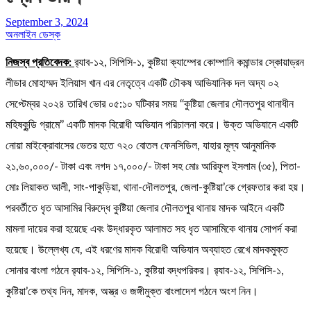
September 3, 2024
অনলাইন ডেস্ক
নিজস্ব প্রতিবেদক:
র‌্যাব-১২, সিপিসি-১, কুষ্টিয়া ক্যাম্পের কোম্পানি কমান্ডার স্কোয়াড্রন
লীডার মোহাম্মদ ইলিয়াস খান এর নেতৃত্বে একটি চৌকষ আভিযানিক দল অদ্য ০২
সেপ্টেম্বর ২০২৪ তারিখ ভোর ০৫:১০ ঘটিকার সময় ‘‘কুষ্টিয়া জেলার দৌলতপুর থানাধীন
মহিষকুন্ডি গ্রামে’’ একটি মাদক বিরোধী অভিযান পরিচালনা করে। উক্ত অভিযানে একটি
নোয়া মাইক্রোবাসের ভেতর হতে ৭২০ বোতল ফেনসিডিল, যাহার মূল্য আনুমানিক
২১,৬০,০০০/- টাকা এবং নগদ ১৭,০০০/- টাকা সহ মোঃ আরিফুল ইসলাম (৩৫), পিতা-
মোঃ লিয়াকত আলী, সাং-পাকুড়িয়া, থানা-দৌলতপুর, জেলা-কুষ্টিয়া’কে গ্রেফতার করা হয়।
পরবর্তীতে ধৃত আসামির বিরুদ্ধে কুষ্টিয়া জেলার দৌলতপুর থানায় মাদক আইনে একটি
মামলা দায়ের করা হয়েছে এবং উদ্ধারকৃত আলামত সহ ধৃত আসামিকে থানায় সোপর্দ করা
হয়েছে। উল্লেখ্য যে, এই ধরণের মাদক বিরোধী অভিযান অব্যাহত রেখে মাদকমুক্ত
সোনার বাংলা গঠনে র‌্যাব-১২, সিপিসি-১, কুষ্টিয়া বদ্ধপরিকর। র‌্যাব-১২, সিপিসি-১,
কুষ্টিয়া’কে তথ্য দিন, মাদক, অস্ত্র ও জঙ্গীমুক্ত বাংলাদেশ গঠনে অংশ নিন।