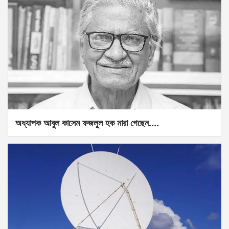
অধ্যাপক আবুল কাসেম ফজলুল হক মারা গেছেন….