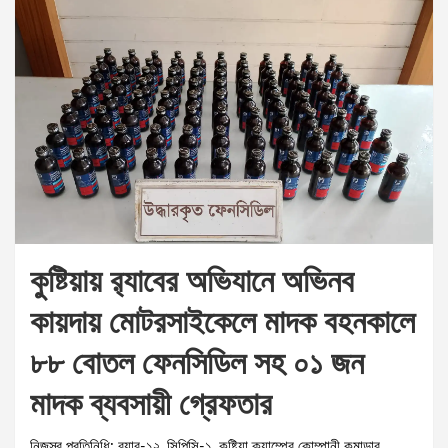
কুষ্টিয়ায় র‌্যাবের অভিযানে অভিনব
কায়দায় মোটরসাইকেলে মাদক বহনকালে
৮৮ বোতল ফেনসিডিল সহ ০১ জন
মাদক ব্যবসায়ী গ্রেফতার
নিজস্ব প্রতিনিধি: র‌্যাব-১২, সিপিসি-১, কুষ্টিয়া ক্যাম্পের কোম্পানী কমান্ডার