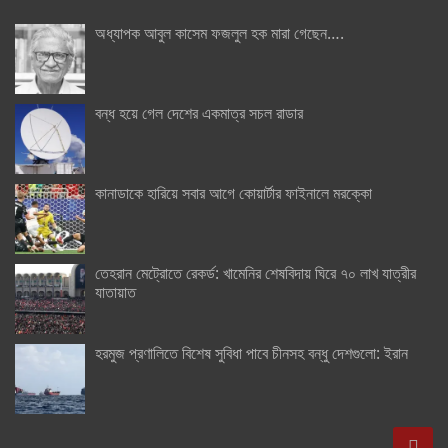
অধ্যাপক আবুল কাসেম ফজলুল হক মারা গেছেন….
বন্ধ হয়ে গেল দেশের একমাত্র সচল রাডার
কানাডাকে হারিয়ে সবার আগে কোয়ার্টার ফাইনালে মরক্কো
তেহরান মেট্রোতে রেকর্ড: খামেনির শেষবিদায় ঘিরে ৭০ লাখ যাত্রীর
যাতায়াত
হরমুজ প্রণালিতে বিশেষ সুবিধা পাবে চীনসহ বন্ধু দেশগুলো: ইরান