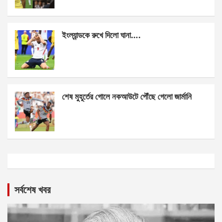
ইংল্যান্ডকে রুখে দিলো ঘানা….
শেষ মুহূর্তের গোলে নকআউটে পৌঁছে গেলো জার্মানি
সর্বশেষ খবর