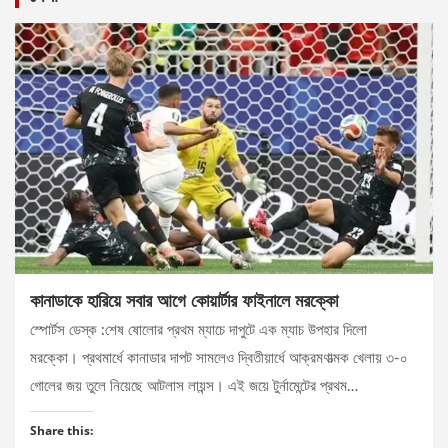
কানাডাকে হারিয়ে সবার আগে কোয়ার্টার ফাইনালে মরক্কো
স্পোর্টস ডেস্ক :শেষ ষোলোর প্রথম ম্যাচে দাপুটে এক ম্যাচ উপহার দিলো
মরক্কো। প্রথমার্ধে কানাডার দাপট সামলেও দ্বিতীয়ার্ধে আক্রমণাত্মক খেলায় ৩-০
গোলের জয় তুলে নিয়েছে আটলাস লায়ন্স। এই জয়ে টুর্নামেন্টের প্রথম…
Share this: