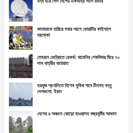
বন্ধ হয়ে গেল দেশের একমাত্র সচল রাডার
কানাডাকে হারিয়ে সবার আগে কোয়ার্টার ফাইনালে
মরক্কো
তেহরান মেট্রোতে রেকর্ড: খামেনির শেষবিদায় ঘিরে ৭০
লাখ যাত্রীর যাতায়াত
হরমুজ প্রণালিতে বিশেষ সুবিধা পাবে চীনসহ বন্ধু
দেশগুলো: ইরান
দেশের ৯ অঞ্চলে ঝোড়ো হাওয়াসহ বজ্রবৃষ্টির আভাস