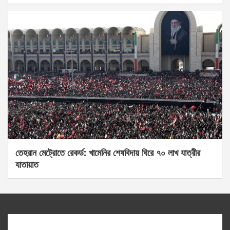
তেহরান মেট্রোতে রেকর্ড: খামেনির শেষবিদায় ঘিরে ৭০ লাখ যাত্রীর
যাতায়াত