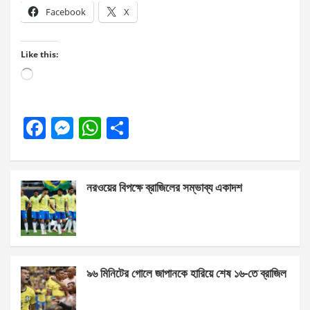
Facebook
X
Like this:
Loading…
F
M
W
S
a
es
h
h
ce
se
at
ar
নরওয়ের বিপক্ষে ব্রাজিলের সম্ভাব্য একাদশ
b
n
s
e
o
g
A
o
er
p
k
p
৯৬ মিনিটের গোলে জাপানকে হারিয়ে শেষ ১৬-তে ব্রাজিল