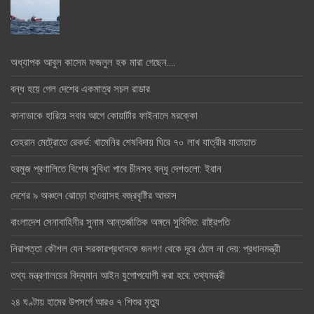
অধ্যাপক আবুল কাসেম ফজলুল হক মারা গেছেন….
বন্ধ হয়ে গেল দেশের একমাত্র সচল রাডার
কানাডাকে হারিয়ে সবার আগে কোয়ার্টার ফাইনালে মরক্কো
তেহরান মেট্রোতে রেকর্ড: খামেনির শেষবিদায় ঘিরে ৭০ লাখ যাত্রীর যাতায়াত
হরমুজ প্রণালিতে বিশেষ সুবিধা পাবে চীনসহ বন্ধু দেশগুলো: ইরান
দেশের ৯ অঞ্চলে ঝোড়ো হাওয়াসহ বজ্রবৃষ্টির আভাস
বাংলাদেশ সেনাবাহিনীর সুনাম আন্তর্জাতিক অঙ্গনে সুবিদিত: রাষ্ট্রপতি
নিরাপত্তা কৌশল যেন সরকারপ্রধানকে জনগণ থেকে দূরে ঠেলে না দেয়: প্রধানমন্ত্রী
তথ্য মন্ত্রণালয়ের বিদ্যমান আইন যুগোপযোগী করা হবে: তথ্যমন্ত্রী
২৪ ঘণ্টায় হামের উপসর্গে আরও ৭ শিশুর মৃত্যু