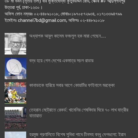
৩৮ মা ভবন (তৃতীয় তলা) বীর মুক্তিযোদ্ধা কুতুবউদ্দিন রোড, সেক্টর #৮ আব্দুল্লাহপুর
উত্তরা পূর্ব, ঢাকা-১২৩০।
অফিস ফোন নম্বরঃ ০২-৪৪৮৯১০১৮, মোবাঃ০১৯৭০৫৭২৯৩৪, ০১৭১৩৩৯৪৭৯৯
ইমেইলঃ channel7bd@gmail.com, অফিসঃ ০২-৪৪৮৯১০১৮
অধ্যাপক আবুল কাসেম ফজলুল হক মারা গেছেন….
বন্ধ হয়ে গেল দেশের একমাত্র সচল রাডার
কানাডাকে হারিয়ে সবার আগে কোয়ার্টার ফাইনালে মরক্কো
তেহরান মেট্রোতে রেকর্ড: খামেনির শেষবিদায় ঘিরে ৭০ লাখ যাত্রীর
যাতায়াত
হরমুজ প্রণালিতে বিশেষ সুবিধা পাবে চীনসহ বন্ধু দেশগুলো: ইরান