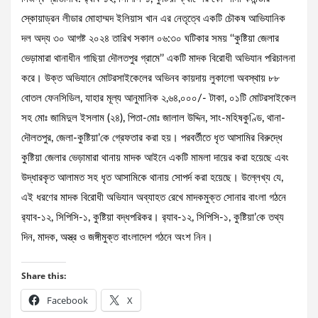
স্কোয়াড্রন লীডার মোহাম্মদ ইলিয়াস খান এর নেতৃত্বে একটি চৌকষ আভিযানিক
দল অদ্য ৩০ আগষ্ট ২০২৪ তারিখ সকাল ০৬:৩০ ঘটিকার সময় ‘‘কুষ্টিয়া জেলার
ভেড়ামারা থানাধীন গাছিয়া দৌলতপুর গ্রামে’’ একটি মাদক বিরোধী অভিযান পরিচালনা
করে। উক্ত অভিযানে মোটরসাইকেলের অভিনব কায়দায় লুকালো অবস্থায় ৮৮
বোতল ফেনসিডিল, যাহার মূল্য আনুমানিক ২,৬৪,০০০/- টাকা, ০১টি মোটরসাইকেল
সহ মোঃ জামিদুল ইসলাম (২৪), পিতা-মোঃ জালাল উদ্দিন, সাং-মহিষকুণ্ডি, থানা-
দৌলতপুর, জেলা-কুষ্টিয়া’কে গ্রেফতার করা হয়। পরবর্তীতে ধৃত আসামির বিরুদ্ধে
কুষ্টিয়া জেলার ভেড়ামারা থানায় মাদক আইনে একটি মামলা দায়ের করা হয়েছে এবং
উদ্ধারকৃত আলামত সহ ধৃত আসামিকে থানায় সোপর্দ করা হয়েছে। উল্লেখ্য যে,
এই ধরণের মাদক বিরোধী অভিযান অব্যাহত রেখে মাদকমুক্ত সোনার বাংলা গঠনে
র‌্যাব-১২, সিপিসি-১, কুষ্টিয়া বদ্ধপরিকর। র‌্যাব-১২, সিপিসি-১, কুষ্টিয়া’কে তথ্য
দিন, মাদক, অস্ত্র ও জঙ্গীমুক্ত বাংলাদেশ গঠনে অংশ নিন।
Share this:
Facebook
X