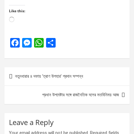
Like this:
Loading…
F
M
W
S
a
es
h
h
ce
se
at
ar
b
n
s
e
Post
নতুনধারার ৪ দফায় ‘ত্রাণ উপহার’ প্রদান সম্পন্ন
o
g
A
navigation
o
er
p
প্রধান উপদেষ্টার সঙ্গে রাজনৈতিক দলের মতবিনিময় আজ
k
p
Leave a Reply
Your email address will not be published.
Required fields