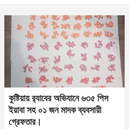
কুষ্টিয়ায় র‌্যাবের অভিযানে ৬৩৫ পিস
ইয়াবা সহ ০১ জন মাদক ব্যবসায়ী
গ্রেফতার।