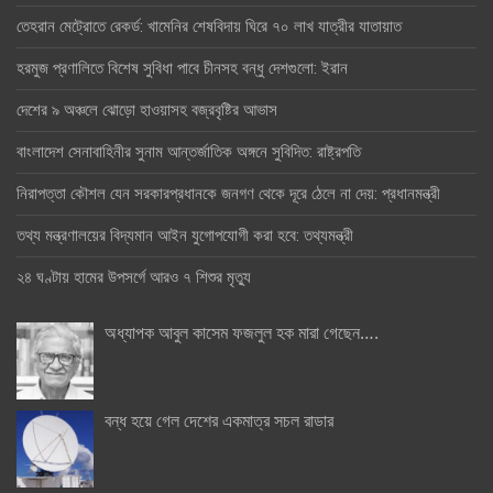
তেহরান মেট্রোতে রেকর্ড: খামেনির শেষবিদায় ঘিরে ৭০ লাখ যাত্রীর যাতায়াত
হরমুজ প্রণালিতে বিশেষ সুবিধা পাবে চীনসহ বন্ধু দেশগুলো: ইরান
দেশের ৯ অঞ্চলে ঝোড়ো হাওয়াসহ বজ্রবৃষ্টির আভাস
বাংলাদেশ সেনাবাহিনীর সুনাম আন্তর্জাতিক অঙ্গনে সুবিদিত: রাষ্ট্রপতি
নিরাপত্তা কৌশল যেন সরকারপ্রধানকে জনগণ থেকে দূরে ঠেলে না দেয়: প্রধানমন্ত্রী
তথ্য মন্ত্রণালয়ের বিদ্যমান আইন যুগোপযোগী করা হবে: তথ্যমন্ত্রী
২৪ ঘণ্টায় হামের উপসর্গে আরও ৭ শিশুর মৃত্যু
অধ্যাপক আবুল কাসেম ফজলুল হক মারা গেছেন….
বন্ধ হয়ে গেল দেশের একমাত্র সচল রাডার