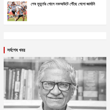
শেষ মুহূর্তের গোলে নকআউটে পৌঁছে গেলো জার্মানি
সর্বশেষ খবর