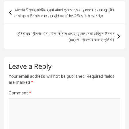
b
n
s
e
Post
আহসান উল্লাহ মাস্টার হত্যা মামলা পুনঃতদন্ত ও যুবদলের সাবেক কেন্দ্রীয়
o
g
A
navigation
নেতা নূরুল ইসলাম সরকারের মুক্তির দাবিতে টঙ্গীতে বিক্ষোভ মিছিল
o
er
p
k
p
মুন্সিগঞ্জের শ্রীনগর থানা থেকে ছিনিয়ে নেওয়া যুবদল নেতা তরিকুল ইসলাম
(৪০)কে গ্রেফতার করেছে পুলিশ।
Leave a Reply
Your email address will not be published.
Required fields
are marked
*
Comment
*