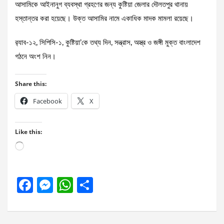
আসামিকে আইনানুগ ব্যবস্থা গ্রহণের জন্য কুষ্টিয়া জেলার দৌলতপুর থানায়
হস্তান্তর করা হয়েছে। উক্ত আসামির নামে একাধিক মাদক মামলা রয়েছে।
র‌্যাব-১২, সিপিসি-১, কুষ্টিয়া’কে তথ্য দিন, সন্ত্রাস, অস্ত্র ও জঙ্গী মুক্ত বাংলাদেশ
গঠনে অংশ নিন।
Share this:
Facebook
X
Like this:
Loading…
F
M
W
S
a
es
h
h
ce
se
at
ar