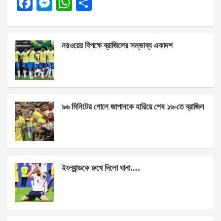
F
M
W
S
a
es
h
h
ce
se
at
ar
নরওয়ের বিপক্ষে ব্রাজিলের সম্ভাব্য একাদশ
b
n
s
e
o
g
A
o
er
p
k
p
৯৬ মিনিটের গোলে জাপানকে হারিয়ে শেষ ১৬-তে ব্রাজিল
ইংল্যান্ডকে রুখে দিলো ঘানা….