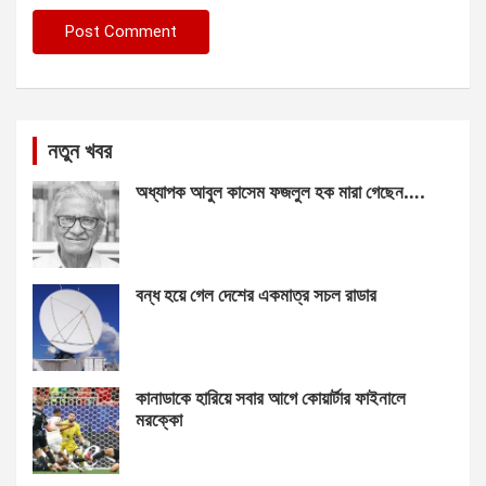
নতুন খবর
অধ্যাপক আবুল কাসেম ফজলুল হক মারা গেছেন….
বন্ধ হয়ে গেল দেশের একমাত্র সচল রাডার
কানাডাকে হারিয়ে সবার আগে কোয়ার্টার ফাইনালে
মরক্কো