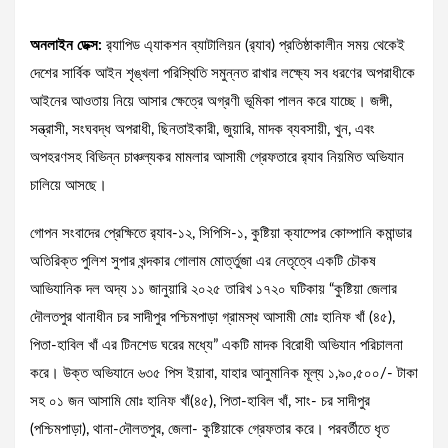
অনলাইন ডেক্স:
র‌্যাপিড এ্যাকশন ব্যাটালিয়ন (র‌্যাব) প্রতিষ্ঠাকালীন সময় থেকেই
দেশের সার্বিক আইন শৃঙ্খলা পরিস্থিতি সমুন্নত রাখার লক্ষ্যে সব ধরণের অপরাধীকে
আইনের আওতায় নিয়ে আসার ক্ষেত্রে অগ্রণী ভূমিকা পালন করে যাচ্ছে। জঙ্গী,
সন্ত্রাসী, সংঘবদ্ধ অপরাধী, ছিনতাইকারী, জুয়ারি, মাদক ব্যবসায়ী, খুন, এবং
অপহরণসহ বিভিন্ন চাঞ্চল্যকর মামলার আসামী গ্রেফতারে র‌্যাব নিয়মিত অভিযান
চালিয়ে আসছে।
গোপন সংবাদের প্রেক্ষিতে র‌্যাব-১২, সিপিসি-১, কুষ্টিয়া ক্যাম্পের কোম্পানি কমান্ডার
অতিরিক্ত পুলিশ সুপার খন্দকার গোলাম মোর্ত্তুজা এর নেতৃত্বে একটি চৌকষ
আভিযানিক দল অদ্য ১১ জানুয়ারি ২০২৫ তারিখ ১৭২০ ঘটিকায় “কুষ্টিয়া জেলার
দৌলতপুর থানাধীন চর সাদীপুর পশ্চিমপাড়া গ্রামস্থ আসামী মোঃ হানিফ খাঁ (৪৫),
পিতা-হাবিল খাঁ এর টিনশেড ঘরের মধ্যে” একটি মাদক বিরোধী অভিযান পরিচালনা
করে। উক্ত অভিযানে ৬৩৫ পিস ইয়াবা, যাহার আনুমানিক মূল্য ১,৯০,৫০০/- টাকা
সহ ০১ জন আসামি মোঃ হানিফ খাঁ(৪৫), পিতা-হাবিল খাঁ, সাং- চর সাদীপুর
(পশ্চিমপাড়া), থানা-দৌলতপুর, জেলা- কুষ্টিয়াকে গ্রেফতার করে। পরবর্তীতে ধৃত