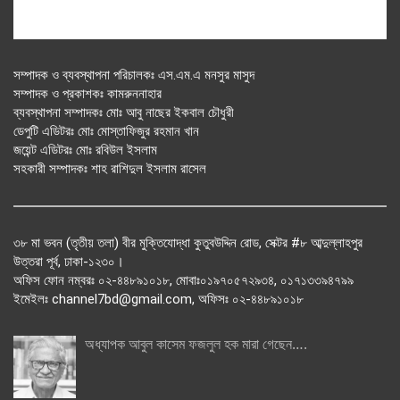
সম্পাদক ও ব্যবস্থাপনা পরিচালকঃ এস.এম.এ মনসুর মাসুদ
সম্পাদক ও প্রকাশকঃ কামরুননাহার
ব্যবস্থাপনা সম্পাদকঃ মোঃ আবু নাছের ইকবাল চৌধুরী
ডেপুটি এডিটরঃ মোঃ মোস্তাফিজুর রহমান খান
জয়েন্ট এডিটরঃ মোঃ রবিউল ইসলাম
সহকারী সম্পাদকঃ শাহ রাশিদুল ইসলাম রাসেল
৩৮ মা ভবন (তৃতীয় তলা) বীর মুক্তিযোদ্ধা কুতুবউদ্দিন রোড, সেক্টর #৮ আব্দুল্লাহপুর
উত্তরা পূর্ব, ঢাকা-১২৩০।
অফিস ফোন নম্বরঃ ০২-৪৪৮৯১০১৮, মোবাঃ০১৯৭০৫৭২৯৩৪, ০১৭১৩৩৯৪৭৯৯
ইমেইলঃ channel7bd@gmail.com, অফিসঃ ০২-৪৪৮৯১০১৮
অধ্যাপক আবুল কাসেম ফজলুল হক মারা গেছেন….