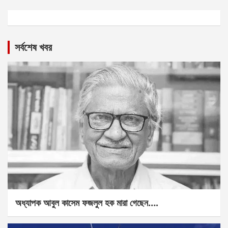
সর্বশেষ খবর
অধ্যাপক আবুল কাসেম ফজলুল হক মারা গেছেন….