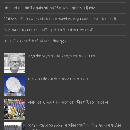
বাংলাদেশ সেনাবাহিনীর সুনাম আন্তর্জাতিক অঙ্গনে সুবিদিত: রাষ্ট্রপতি
নিরাপত্তা কৌশল যেন সরকারপ্রধানকে জনগণ থেকে দূরে ঠেলে না দেয়: প্রধানমন্ত্রী
তথ্য মন্ত্রণালয়ের বিদ্যমান আইন যুগোপযোগী করা হবে: তথ্যমন্ত্রী
২৪ ঘণ্টায় হামের উপসর্গে আরও ৭ শিশুর মৃত্যু
অধ্যাপক আবুল কাসেম ফজলুল হক মারা গেছেন….
বন্ধ হয়ে গেল দেশের একমাত্র সচল রাডার
কানাডাকে হারিয়ে সবার আগে কোয়ার্টার ফাইনালে মরক্কো
তেহরান মেট্রোতে রেকর্ড: খামেনির শেষবিদায় ঘিরে ৭০ লাখ যাত্রীর