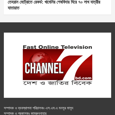
তেহরান মেট্রোতে রেকর্ড: খামেনির শেষবিদায় ঘিরে ৭০ লাখ যাত্রীর
যাতায়াত
সম্পাদক ও ব্যবস্থাপনা পরিচালকঃ এস.এম.এ মনসুর মাসুদ
সম্পাদক ও প্রকাশকঃ কামরুননাহার