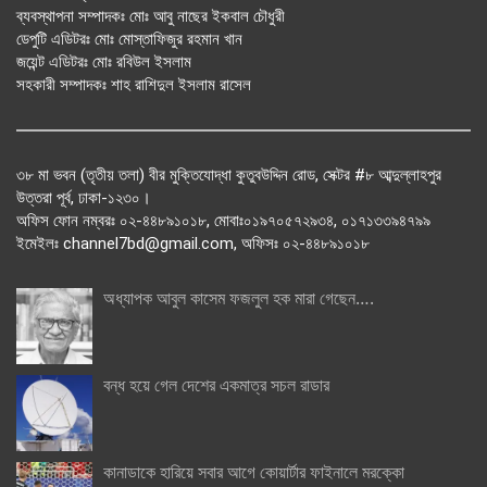
ব্যবস্থাপনা সম্পাদকঃ মোঃ আবু নাছের ইকবাল চৌধুরী
ডেপুটি এডিটরঃ মোঃ মোস্তাফিজুর রহমান খান
জয়েন্ট এডিটরঃ মোঃ রবিউল ইসলাম
সহকারী সম্পাদকঃ শাহ রাশিদুল ইসলাম রাসেল
৩৮ মা ভবন (তৃতীয় তলা) বীর মুক্তিযোদ্ধা কুতুবউদ্দিন রোড, সেক্টর #৮ আব্দুল্লাহপুর
উত্তরা পূর্ব, ঢাকা-১২৩০।
অফিস ফোন নম্বরঃ ০২-৪৪৮৯১০১৮, মোবাঃ০১৯৭০৫৭২৯৩৪, ০১৭১৩৩৯৪৭৯৯
ইমেইলঃ channel7bd@gmail.com, অফিসঃ ০২-৪৪৮৯১০১৮
অধ্যাপক আবুল কাসেম ফজলুল হক মারা গেছেন….
বন্ধ হয়ে গেল দেশের একমাত্র সচল রাডার
কানাডাকে হারিয়ে সবার আগে কোয়ার্টার ফাইনালে মরক্কো