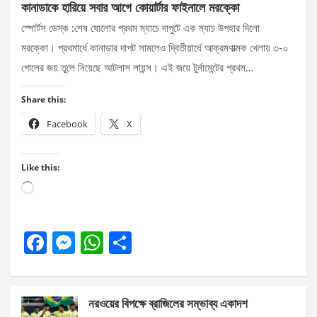
কানাডাকে হারিয়ে সবার আগে কোয়ার্টার ফাইনালে মরক্কো
স্পোর্টস ডেস্ক :শেষ ষোলোর প্রথম ম্যাচে দাপুটে এক ম্যাচ উপহার দিলো
মরক্কো। প্রথমার্ধে কানাডার দাপট সামলেও দ্বিতীয়ার্ধে আক্রমণাত্মক খেলায় ৩-০
গোলের জয় তুলে নিয়েছে আটলাস লায়ন্স। এই জয়ে টুর্নামেন্টের প্রথম…
Share this:
Facebook
X
Like this:
Loading…
F
M
W
S
a
es
h
h
ce
se
at
ar
নরওয়ের বিপক্ষে ব্রাজিলের সম্ভাব্য একাদশ
b
n
s
e