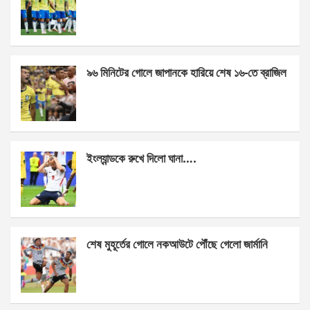
o
g
A
o
er
p
k
p
৯৬ মিনিটের গোলে জাপানকে হারিয়ে শেষ ১৬-তে ব্রাজিল
ইংল্যান্ডকে রুখে দিলো ঘানা….
শেষ মুহূর্তের গোলে নকআউটে পৌঁছে গেলো জার্মানি