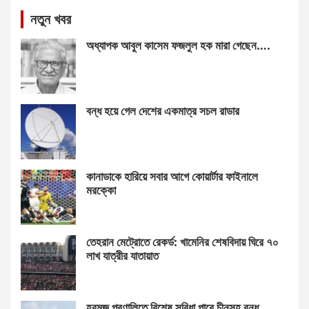
নতুন খবর
অধ্যাপক আবুল কাসেম ফজলুল হক মারা গেছেন….
বন্ধ হয়ে গেল দেশের একমাত্র সচল রাডার
কানাডাকে হারিয়ে সবার আগে কোয়ার্টার ফাইনালে
মরক্কো
তেহরান মেট্রোতে রেকর্ড: খামেনির শেষবিদায় ঘিরে ৭০
লাখ যাত্রীর যাতায়াত
হরমুজ প্রণালিতে বিশেষ সুবিধা পাবে চীনসহ বন্ধু