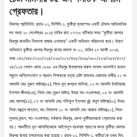
গ্রেফতার।
নিজস্ব প্রতিনিধি: র‌্যাব-১২, সিপিসি-১, কুষ্টিয়া ক্যাম্পের একটি চৌকষ আভিযানিক
দল অদ্য ২০ সেপ্টেম্বর ২০২৪ তারিখ রাত ০৭:৩০ ঘটিকার সময় ‘‘কুষ্টিয়া জেলার
মিরপুর থানাধীন নিমতলা বাজার এলাকায়’’ একটি অভিযান পরিচালনা করে। উক্ত
অভিযানে কুষ্টিয়া জেলার মিরপুর থানার মামলা নং-১১, তারিখ ২৭ আগষ্ট ২০২৪,
ধারা-১৪৩/৪৪৮/৩২৩/৩২৪/৩২৬/৩০৭/৪৩৫/৪৩৬/৩৮০/৫০৬/৩৫৪/৪২৭/
৩৪/১১৪ পেনাল কোড ১৮৬০ এর মিরপুর উপজেলার দারুস সালাম অনলাইন মডেল
স্কুলে অগ্নিসংযোগ ও প্রধান শিক্ষককে হত্যা চেষ্টা মামলার এজাহার নামীয় ০১ নং
আসামি মোঃ নুরুল মাষ্টার(৫৫), পিতা-মৃত রুস্তম মালিথা, ০২ নং আসামি ইমতিয়াজ
ইসলাম জীবন(৩৪), পিতা-মোঃ নুরুল মাষ্টার, উভয় সাং-নওদাপাড়া, ০৫ নং আসামি
মোঃ আলম(৫৫), ০৭ নং আসামি মোঃ শফিকুল ইসলাম @ বাবুল মাষ্টার(৪০), উভয়
পিতা-আব্দুল মান্নান, সাং-নিমতলা ১০ নং আসামি মোঃ আরাফ মাষ্টার(৫০), পিতা-
লুৎফর মন্ডল, সাং-নওদাপাড়া, সর্বথানা-মিরপুর, জেলা-কুষ্টিয়াদেরকে গ্রেফতার করা
হয়। পরবর্তীতে ধৃত আসামিদেরকে আইনানুগ ব্যবস্থা গ্রহণের জন্য কুষ্টিয়া জেলার
মিরপুর থানায় হস্তান্তর করা হয়েছে। র‌্যাব-১২, সিপিসি-১, কুষ্টিয়া’কে তথ্য দিন,