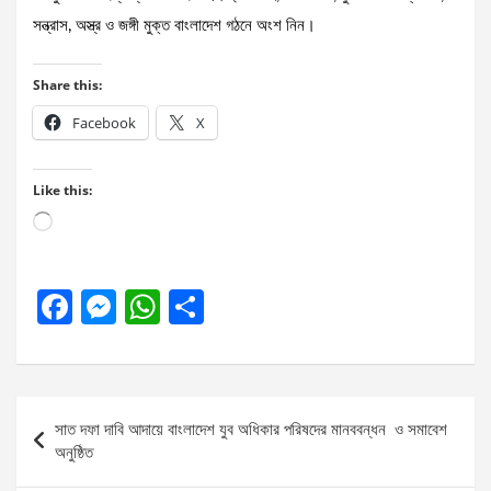
সন্ত্রাস, অস্ত্র ও জঙ্গী মুক্ত বাংলাদেশ গঠনে অংশ নিন।
Share this:
Facebook
X
Like this:
Loading…
F
M
W
S
a
es
h
h
ce
se
at
ar
b
n
s
e
Post
সাত দফা দাবি আদায়ে বাংলাদেশ যুব অধিকার পরিষদের মানববন্ধন ‌ ও সমাবেশ
o
g
A
navigation
অনুষ্ঠিত
o
er
p