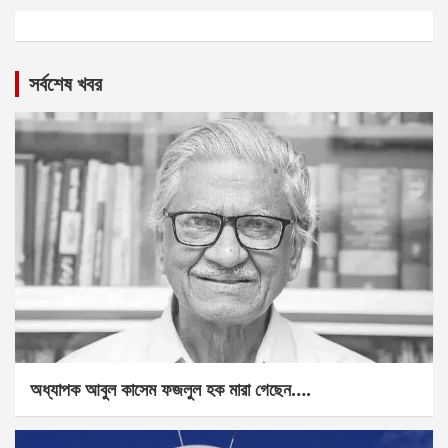
সর্বশেষ খবর
অধ্যাপক আবুল কাসেম ফজলুল হক মারা গেছেন….