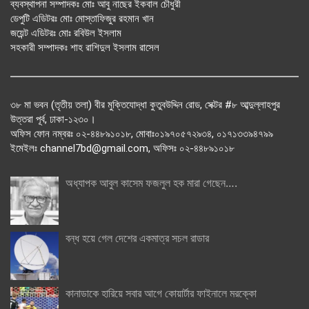
ব্যবস্থাপনা সম্পাদকঃ মোঃ আবু নাছের ইকবাল চৌধুরী
ডেপুটি এডিটরঃ মোঃ মোস্তাফিজুর রহমান খান
জয়েন্ট এডিটরঃ মোঃ রবিউল ইসলাম
সহকারী সম্পাদকঃ শাহ রাশিদুল ইসলাম রাসেল
৩৮ মা ভবন (তৃতীয় তলা) বীর মুক্তিযোদ্ধা কুতুবউদ্দিন রোড, সেক্টর #৮ আব্দুল্লাহপুর
উত্তরা পূর্ব, ঢাকা-১২৩০।
অফিস ফোন নম্বরঃ ০২-৪৪৮৯১০১৮, মোবাঃ০১৯৭০৫৭২৯৩৪, ০১৭১৩৩৯৪৭৯৯
ইমেইলঃ channel7bd@gmail.com, অফিসঃ ০২-৪৪৮৯১০১৮
অধ্যাপক আবুল কাসেম ফজলুল হক মারা গেছেন….
বন্ধ হয়ে গেল দেশের একমাত্র সচল রাডার
কানাডাকে হারিয়ে সবার আগে কোয়ার্টার ফাইনালে মরক্কো