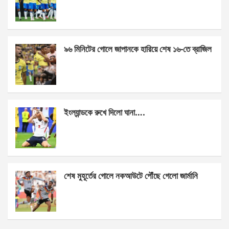
o
g
A
o
er
p
k
p
৯৬ মিনিটের গোলে জাপানকে হারিয়ে শেষ ১৬-তে ব্রাজিল
ইংল্যান্ডকে রুখে দিলো ঘানা….
শেষ মুহূর্তের গোলে নকআউটে পৌঁছে গেলো জার্মানি