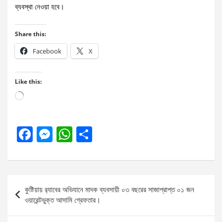
ব্যবস্থা নেওয়া হবে।
Share this:
Facebook
X
Like this:
Loading…
F
M
W
S
a
es
h
h
ce
se
at
ar
b
n
s
e
Post
কুষ্টিয়ায় র‌্যাবের অভিযানে মাদক ব্যবসায়ী ০৩ বছরের সাজাপ্রাপ্ত ০১ জন
o
g
A
navigation
ওয়ারেন্টভুক্ত আসামি গ্রেফতার।
o
er
p