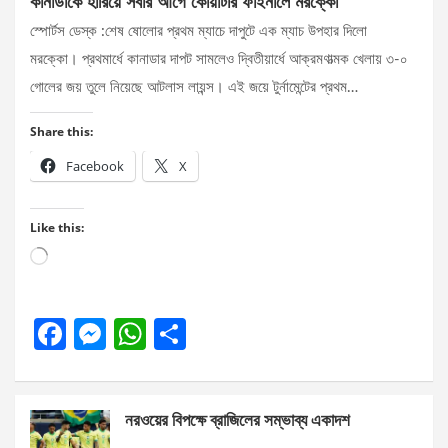
কানাডাকে হারিয়ে সবার আগে কোয়ার্টার ফাইনালে মরক্কো
স্পোর্টস ডেস্ক :শেষ ষোলোর প্রথম ম্যাচে দাপুটে এক ম্যাচ উপহার দিলো
মরক্কো। প্রথমার্ধে কানাডার দাপট সামলেও দ্বিতীয়ার্ধে আক্রমণাত্মক খেলায় ৩-০
গোলের জয় তুলে নিয়েছে আটলাস লায়ন্স। এই জয়ে টুর্নামেন্টের প্রথম…
Share this:
Facebook
X
Like this:
Loading…
F
M
W
S
a
es
h
h
ce
se
at
ar
নরওয়ের বিপক্ষে ব্রাজিলের সম্ভাব্য একাদশ
b
n
s
e