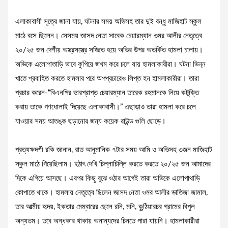
এলাকাবাসী সূত্রে জানা যায়, ঘটনার সময় অভিসহ তার দুই বন্ধু মাজিহাট স্কুল
মাঠে বসে ছিলেন। সেসময় জাসদ নেতা সাবেক চেয়ারম্যান ওমর আলীর নেতৃত্বে
২০/২৫ জন দেশীয় অস্ত্রসস্ত্রে সজ্জিত হয়ে অভির উপর অতর্কিত হামলা চালায়।
অভিকে এলোপাতাড়ি ভাবে কুপিয়ে জখম করে চলে যায় হামলাকারীরা। ঘটনা ভিন্ন
খাতে প্রবাহিত করতে হামলার পরে অপপ্রচারেও লিপ্ত হন হামলাকারীরা। তারা
প্রচার করেন-“বিএনপির ভারপ্রাপ্ত চেয়ারম্যান তারেক রহমানকে নিয়ে কটুক্তি
করায় তাকে গণধোলাই দিয়েছে এলাকাবাসী।” এছাড়াও তারা হামলা করে চলে
যাওয়ার সময় আতঙ্ক ছড়ানোর জন্য কয়েক রাউন্ড গুলি ছোড়ে।
প্রত্যক্ষদর্শী রকি জানান, রাত আনুমানিক ৭টার সময় আমি ও অভিসহ ৩জন মাজিহাট
স্কুল মাঠে গিয়েছিলাম। হঠাৎ দেখি চিল্লাচিল্লি করতে করতে ২০/২৫ জন আমাদের
দিকে এগিয়ে আসছে। এরপর কিছু বুঝে ওঠার আগেই তারা অভিকে এলোপাথাড়ি
কোপাতে থাকে। হামলায় নেতৃত্বে ছিলেন জাসদ নেতা ওমর আলীর ভাতিজা জামাল,
তার আত্মীয় হৃদয়, ইকতার মেম্বারের ছেলে রনি, মনি, কুন্ঠিয়ারচর গ্রামের বিপুল
অন্যতম। তবে অন্ধকার থাকায় অনান্যদের চিনতে পারা যায়নি। হামলাকারীরা