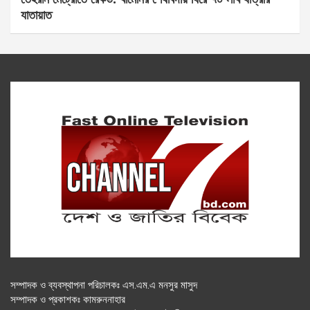
যাতায়াত
সম্পাদক ও ব্যবস্থাপনা পরিচালকঃ এস.এম.এ মনসুর মাসুদ
সম্পাদক ও প্রকাশকঃ কামরুননাহার