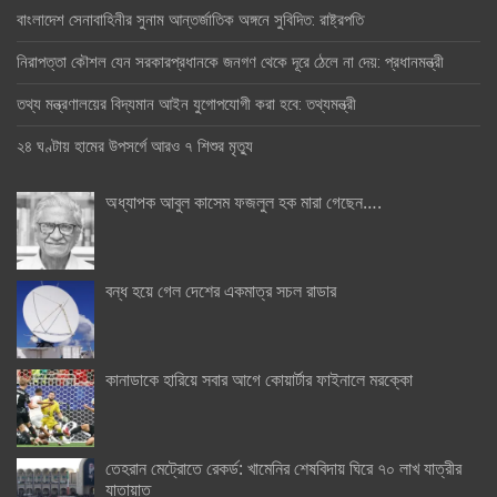
বাংলাদেশ সেনাবাহিনীর সুনাম আন্তর্জাতিক অঙ্গনে সুবিদিত: রাষ্ট্রপতি
নিরাপত্তা কৌশল যেন সরকারপ্রধানকে জনগণ থেকে দূরে ঠেলে না দেয়: প্রধানমন্ত্রী
তথ্য মন্ত্রণালয়ের বিদ্যমান আইন যুগোপযোগী করা হবে: তথ্যমন্ত্রী
২৪ ঘণ্টায় হামের উপসর্গে আরও ৭ শিশুর মৃত্যু
অধ্যাপক আবুল কাসেম ফজলুল হক মারা গেছেন….
বন্ধ হয়ে গেল দেশের একমাত্র সচল রাডার
কানাডাকে হারিয়ে সবার আগে কোয়ার্টার ফাইনালে মরক্কো
তেহরান মেট্রোতে রেকর্ড: খামেনির শেষবিদায় ঘিরে ৭০ লাখ যাত্রীর
যাতায়াত