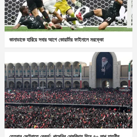
কানাডাকে হারিয়ে সবার আগে কোয়ার্টার ফাইনালে মরক্কো
তেহরান মেট্রোতে রেকর্ড: খামেনির শেষবিদায় ঘিরে ৭০ লাখ যাত্রীর