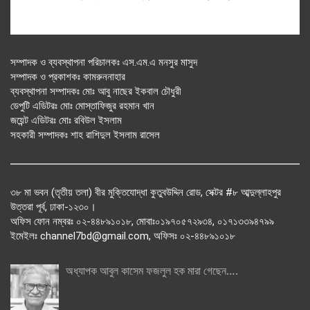
সম্পাদক ও ব্যবস্থাপনা পরিচালকঃ এস.এম.এ মনসুর মাসুদ
সম্পাদক ও প্রকাশকঃ কামরুননাহার
ব্যবস্থাপনা সম্পাদকঃ মোঃ আবু নাছের ইকবাল চৌধুরী
ডেপুটি এডিটরঃ মোঃ মোস্তাফিজুর রহমান খান
জয়েন্ট এডিটরঃ মোঃ রবিউল ইসলাম
সহকারী সম্পাদকঃ শাহ রাশিদুল ইসলাম রাসেল
৩৮ মা ভবন (তৃতীয় তলা) বীর মুক্তিযোদ্ধা কুতুবউদ্দিন রোড, সেক্টর #৮ আব্দুল্লাহপুর
উত্তরা পূর্ব, ঢাকা-১২৩০।
অফিস ফোন নম্বরঃ ০২-৪৪৮৯১০১৮, মোবাঃ০১৯৭০৫৭২৯৩৪, ০১৭১৩৩৯৪৭৯৯
ইমেইলঃ channel7bd@gmail.com, অফিসঃ ০২-৪৪৮৯১০১৮
অধ্যাপক আবুল কাসেম ফজলুল হক মারা গেছেন….