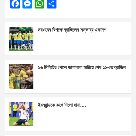
F
M
W
S
a
es
h
h
ce
se
at
ar
নরওয়ের বিপক্ষে ব্রাজিলের সম্ভাব্য একাদশ
b
n
s
e
o
g
A
o
er
p
k
p
৯৬ মিনিটের গোলে জাপানকে হারিয়ে শেষ ১৬-তে ব্রাজিল
ইংল্যান্ডকে রুখে দিলো ঘানা….