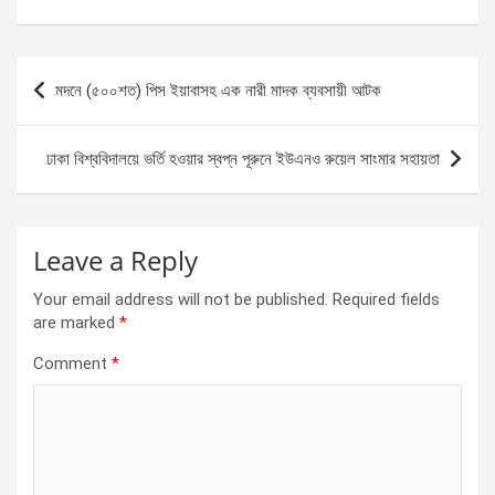
a
es
h
h
ce
se
at
ar
b
n
s
e
Post
মদনে (৫০০শত) পিস ইয়াবাসহ এক নারী মাদক ব্যবসায়ী আটক
o
g
A
navigation
o
er
p
ঢাকা বিশ্ববিদালয়ে ভর্তি হওয়ার স্বপ্ন পূরুনে ইউএনও রুয়েল সাংমার সহায়তা
k
p
Leave a Reply
Your email address will not be published.
Required fields
are marked
*
Comment
*