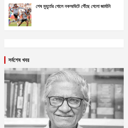
শেষ মুহূর্তের গোলে নকআউটে পৌঁছে গেলো জার্মানি
সর্বশেষ খবর