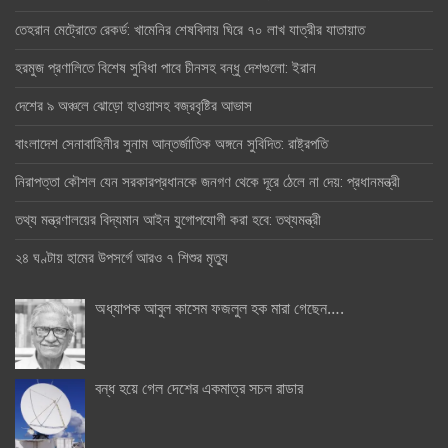
তেহরান মেট্রোতে রেকর্ড: খামেনির শেষবিদায় ঘিরে ৭০ লাখ যাত্রীর যাতায়াত
হরমুজ প্রণালিতে বিশেষ সুবিধা পাবে চীনসহ বন্ধু দেশগুলো: ইরান
দেশের ৯ অঞ্চলে ঝোড়ো হাওয়াসহ বজ্রবৃষ্টির আভাস
বাংলাদেশ সেনাবাহিনীর সুনাম আন্তর্জাতিক অঙ্গনে সুবিদিত: রাষ্ট্রপতি
নিরাপত্তা কৌশল যেন সরকারপ্রধানকে জনগণ থেকে দূরে ঠেলে না দেয়: প্রধানমন্ত্রী
তথ্য মন্ত্রণালয়ের বিদ্যমান আইন যুগোপযোগী করা হবে: তথ্যমন্ত্রী
২৪ ঘণ্টায় হামের উপসর্গে আরও ৭ শিশুর মৃত্যু
অধ্যাপক আবুল কাসেম ফজলুল হক মারা গেছেন….
বন্ধ হয়ে গেল দেশের একমাত্র সচল রাডার