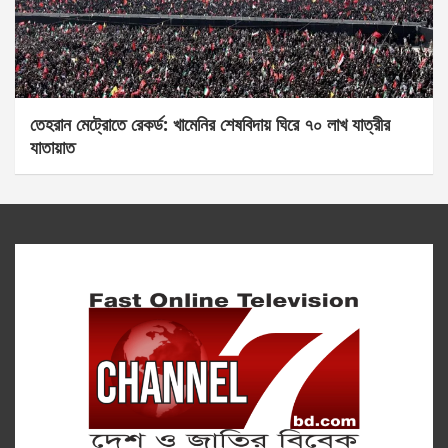
তেহরান মেট্রোতে রেকর্ড: খামেনির শেষবিদায় ঘিরে ৭০ লাখ যাত্রীর
যাতায়াত