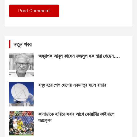
নতুন খবর
অধ্যাপক আবুল কাসেম ফজলুল হক মারা গেছেন….
বন্ধ হয়ে গেল দেশের একমাত্র সচল রাডার
কানাডাকে হারিয়ে সবার আগে কোয়ার্টার ফাইনালে
মরক্কো