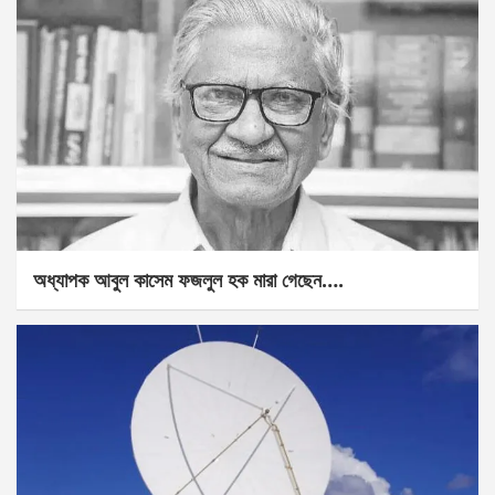
অধ্যাপক আবুল কাসেম ফজলুল হক মারা গেছেন….