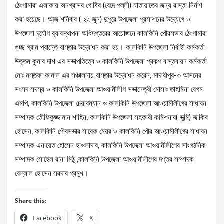
ঠেংগামারা এলাকায় অনগ্রাসর গোষ্টির (বেদে পল্লী) যাতায়াতের জন্য রাস্তা নির্মাণ
করা হয়েছে। আজ শনিবার ( ২২ জুন) দুপুরে উপজেলা প্রসাশনের উদ্যেগে ও
উপজেলা দূর্যোগ ব্যাবস্থাপনা অধিদপ্তরের আয়োজনে কালকিনি পৌরসভার ঠেংগামারা
গুচ্ছ গ্রাম প্রান্তে রাস্তার উদ্বোধন করা হয়। কালকিনি উপজেলা নির্বাহী কর্মকর্তা
উত্তম কুমার দাশ এর সভাপতিত্বে ও কালকিনি উপজেলা প্রকল্প বাস্তবায়ন কর্মকর্তা
মোঃ মস্তফা কামাল এর সঞ্চালনায় রাস্তার উদ্বোধন করেন, মাদারীপুর-৩ আসনের
সংসদ সদস্য ও কালকিনি উপজেলা আওয়ামীলীগ সভানেত্রী মোসাঃ তাহমিনা বেগম
এমপি, কালকিনি উপজেলা চেয়ারম্যান ও কালকিনি উপজেলা আওয়ামীলীগের সাধারন
সম্পাদক তৌফিকুজ্জামান শাহিন, কালকিনি উপজেলা সহকারী কমিশনার( ভুমি) জাকির
হোসেন, কালকিনি পৌরসভার সাবেক মেয়র ও কালকিনি পৌর আওয়ামীলীগের সাধারন
সম্পাদক এনায়েত হোসেন হাওলাদার, কালকিনি উপজেলা আওয়ামীলীগের সাংগঠনিক
সম্পাদক সোহেল রানা মিঠু ,কালকিনি উপজেলা আওয়ামীলীগের দপ্তর সম্পাদক
বেল্লাল হোসেন সরদার প্রমুখ।
Share this:
Facebook
X