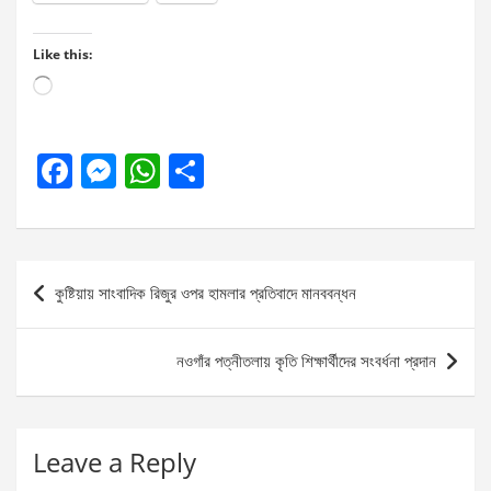
Like this:
Loading…
F
M
W
S
a
es
h
h
ce
se
at
ar
b
n
s
e
Post
কুষ্টিয়ায় সাংবাদিক রিজুর ওপর হামলার প্রতিবাদে মানববন্ধন
o
g
A
navigation
o
er
p
নওগাঁর পত্নীতলায় কৃতি শিক্ষার্থীদের সংবর্ধনা প্রদান
k
p
Leave a Reply