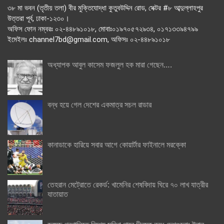
৩৮ মা ভবন (তৃতীয় তলা) বীর মুক্তিযোদ্ধা কুতুবউদ্দিন রোড, সেক্টর #৮ আব্দুল্লাহপুর
উত্তরা পূর্ব, ঢাকা-১২৩০।
অফিস ফোন নম্বরঃ ০২-৪৪৮৯১০১৮, মোবাঃ০১৯৭০৫৭২৯৩৪, ০১৭১৩৩৯৪৭৯৯
ইমেইলঃ channel7bd@gmail.com, অফিসঃ ০২-৪৪৮৯১০১৮
অধ্যাপক আবুল কাসেম ফজলুল হক মারা গেছেন….
বন্ধ হয়ে গেল দেশের একমাত্র সচল রাডার
কানাডাকে হারিয়ে সবার আগে কোয়ার্টার ফাইনালে মরক্কো
তেহরান মেট্রোতে রেকর্ড: খামেনির শেষবিদায় ঘিরে ৭০ লাখ যাত্রীর
যাতায়াত