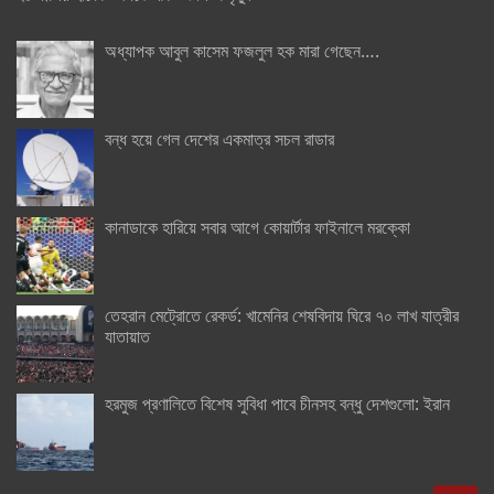
অধ্যাপক আবুল কাসেম ফজলুল হক মারা গেছেন….
বন্ধ হয়ে গেল দেশের একমাত্র সচল রাডার
কানাডাকে হারিয়ে সবার আগে কোয়ার্টার ফাইনালে মরক্কো
তেহরান মেট্রোতে রেকর্ড: খামেনির শেষবিদায় ঘিরে ৭০ লাখ যাত্রীর
যাতায়াত
হরমুজ প্রণালিতে বিশেষ সুবিধা পাবে চীনসহ বন্ধু দেশগুলো: ইরান