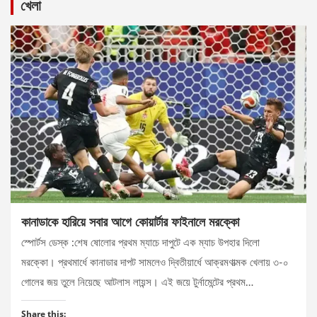
খেলা
কানাডাকে হারিয়ে সবার আগে কোয়ার্টার ফাইনালে মরক্কো
স্পোর্টস ডেস্ক :শেষ ষোলোর প্রথম ম্যাচে দাপুটে এক ম্যাচ উপহার দিলো
মরক্কো। প্রথমার্ধে কানাডার দাপট সামলেও দ্বিতীয়ার্ধে আক্রমণাত্মক খেলায় ৩-০
গোলের জয় তুলে নিয়েছে আটলাস লায়ন্স। এই জয়ে টুর্নামেন্টের প্রথম…
Share this: