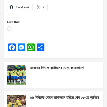
Facebook
X
Like this:
Loading…
F
M
W
S
a
es
h
h
ce
se
at
ar
নরওয়ের বিপক্ষে ব্রাজিলের সম্ভাব্য একাদশ
b
n
s
e
o
g
A
o
er
p
k
p
৯৬ মিনিটের গোলে জাপানকে হারিয়ে শেষ ১৬-তে ব্রাজিল