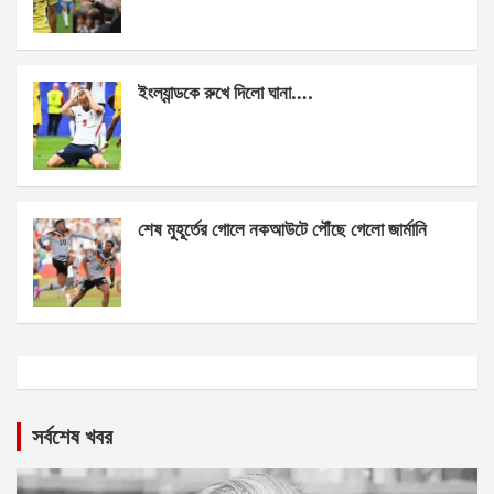
ইংল্যান্ডকে রুখে দিলো ঘানা….
শেষ মুহূর্তের গোলে নকআউটে পৌঁছে গেলো জার্মানি
সর্বশেষ খবর