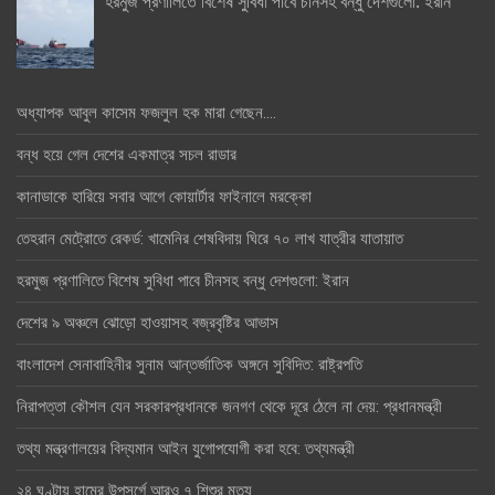
হরমুজ প্রণালিতে বিশেষ সুবিধা পাবে চীনসহ বন্ধু দেশগুলো: ইরান
অধ্যাপক আবুল কাসেম ফজলুল হক মারা গেছেন….
বন্ধ হয়ে গেল দেশের একমাত্র সচল রাডার
কানাডাকে হারিয়ে সবার আগে কোয়ার্টার ফাইনালে মরক্কো
তেহরান মেট্রোতে রেকর্ড: খামেনির শেষবিদায় ঘিরে ৭০ লাখ যাত্রীর যাতায়াত
হরমুজ প্রণালিতে বিশেষ সুবিধা পাবে চীনসহ বন্ধু দেশগুলো: ইরান
দেশের ৯ অঞ্চলে ঝোড়ো হাওয়াসহ বজ্রবৃষ্টির আভাস
বাংলাদেশ সেনাবাহিনীর সুনাম আন্তর্জাতিক অঙ্গনে সুবিদিত: রাষ্ট্রপতি
নিরাপত্তা কৌশল যেন সরকারপ্রধানকে জনগণ থেকে দূরে ঠেলে না দেয়: প্রধানমন্ত্রী
তথ্য মন্ত্রণালয়ের বিদ্যমান আইন যুগোপযোগী করা হবে: তথ্যমন্ত্রী
২৪ ঘণ্টায় হামের উপসর্গে আরও ৭ শিশুর মৃত্যু