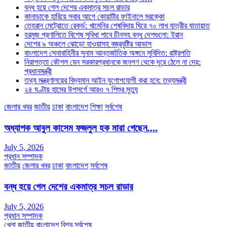
বন্ধ হয়ে গেল দেশের একমাত্র সচল রাডার
কানাডাকে হারিয়ে সবার আগে কোয়ার্টার ফাইনালে মরক্কো
তেহরান মেট্রোতে রেকর্ড: খামেনির শেষবিদায় ঘিরে ৭০ লাখ যাত্রীর যাতায়াত
হরমুজ প্রণালিতে বিশেষ সুবিধা পাবে চীনসহ বন্ধু দেশগুলো: ইরান
দেশের ৯ অঞ্চলে ঝোড়ো হাওয়াসহ বজ্রবৃষ্টির আভাস
বাংলাদেশ সেনাবাহিনীর সুনাম আন্তর্জাতিক অঙ্গনে সুবিদিত: রাষ্ট্রপতি
নিরাপত্তা কৌশল যেন সরকারপ্রধানকে জনগণ থেকে দূরে ঠেলে না দেয়:
প্রধানমন্ত্রী
তথ্য মন্ত্রণালয়ের বিদ্যমান আইন যুগোপযোগী করা হবে: তথ্যমন্ত্রী
২৪ ঘণ্টায় হামের উপসর্গে আরও ৭ শিশুর মৃত্যু
জেলার খবর
জাতীয়
ঢাকা
বাংলাদেশ
শিক্ষা
সর্বশেষ
অধ্যাপক আবুল কাসেম ফজলুল হক মারা গেছেন….
July 5, 2026
প্রধান সম্পাদক
জাতীয়
জেলার খবর
ঢাকা
বাংলাদেশ
সর্বশেষ
বন্ধ হয়ে গেল দেশের একমাত্র সচল রাডার
July 5, 2026
প্রধান সম্পাদক
খেলা
জাতীয়
বাংলাদেশ
বিশ্ব
সর্বশেষ