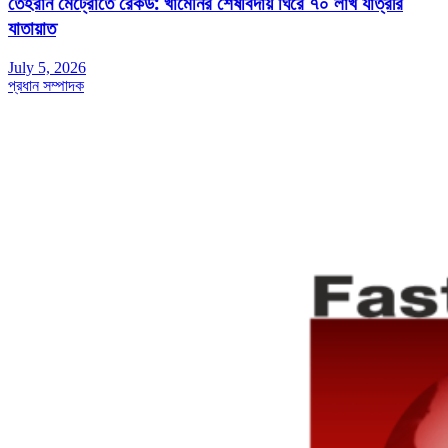
তেহরান মেট্রোতে রেকর্ড: খামেনির শেষবিদায় ঘিরে ৭০ লাখ যাত্রীর
যাতায়াত
July 5, 2026
প্রধান সম্পাদক