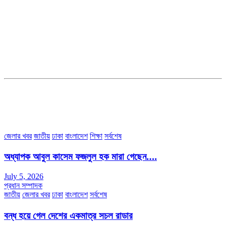
সম্পাদক ও ব্যবস্থাপনা পরিচালকঃ এস.এম.এ মনসুর মাসুদ
সম্পাদক ও প্রকাশকঃ কামরুননাহার
ব্যবস্থাপনা সম্পাদকঃ মোঃ আবু নাছের ইকবাল চৌধুরী
ডেপুটি এডিটরঃ মোঃ মোস্তাফিজুর রহমান খান
জয়েন্ট এডিটরঃ মোঃ রবিউল ইসলাম
সহকারী সম্পাদকঃ শাহ রাশিদুল ইসলাম রাসেল
৩৮ মা ভবন (তৃতীয় তলা) বীর মুক্তিযোদ্ধা কুতুবউদ্দিন রোড, সেক্টর #৮ আব্দুল্লাহপুর
উত্তরা পূর্ব, ঢাকা-১২৩০।
অফিস ফোন নম্বরঃ ০২-৪৪৮৯১০১৮, মোবাঃ০১৯৭০৫৭২৯৩৪, ০১৭১৩৩৯৪৭৯৯
ইমেইলঃ channel7bd@gmail.com, অফিসঃ ০২-৪৪৮৯১০১৮
জেলার খবর
জাতীয়
ঢাকা
বাংলাদেশ
শিক্ষা
সর্বশেষ
অধ্যাপক আবুল কাসেম ফজলুল হক মারা গেছেন….
July 5, 2026
প্রধান সম্পাদক
জাতীয়
জেলার খবর
ঢাকা
বাংলাদেশ
সর্বশেষ
বন্ধ হয়ে গেল দেশের একমাত্র সচল রাডার