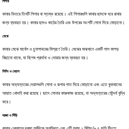
পিলার
কাবার ভিতরে তিনটি পিলার বা স্তম্ভ রয়েছে। এই পিলারগুলি কাবার ছাদকে ধরে রাখার
জন্য ব্যবহৃত হয়। কাবার ছাদও কাঠের তৈরি এবং উপরের অংশটি সোনা দিয়ে মোড়ানো।
মেঝে
কাবার মেঝে মার্বেল ও চুনাপাথরের মিশ্রণে তৈরি। মেঝের মাঝখানে একটি লাল কাপড়
বিছানো থাকে, যা বিশেষ প্রার্থনা ও দোয়ার জন্য ব্যবহৃত হয়।
সিলিং ও দেয়াল
কাবার অভ্যন্তরের দেয়ালগুলি সোনা ও রূপার পাত দিয়ে মোড়ানো এবং এতে কুরআনের
আয়াত খোদাই করা রয়েছে। ছাদে সোনার কারুকাজ রয়েছে, যা অভ্যন্তরের সৌন্দর্য বৃদ্ধি
করে।
দরজা ও সিঁড়ি
কাবার একমাত্র দরজা পূর্বদিকে অবস্থিত এবং এটি প্রায় ২ মিটার (৬.৫ ফুট) উঁচুতে