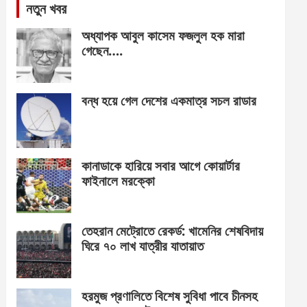
নতুন খবর
অধ্যাপক আবুল কাসেম ফজলুল হক মারা
গেছেন….
বন্ধ হয়ে গেল দেশের একমাত্র সচল রাডার
কানাডাকে হারিয়ে সবার আগে কোয়ার্টার
ফাইনালে মরক্কো
তেহরান মেট্রোতে রেকর্ড: খামেনির শেষবিদায়
ঘিরে ৭০ লাখ যাত্রীর যাতায়াত
হরমুজ প্রণালিতে বিশেষ সুবিধা পাবে চীনসহ