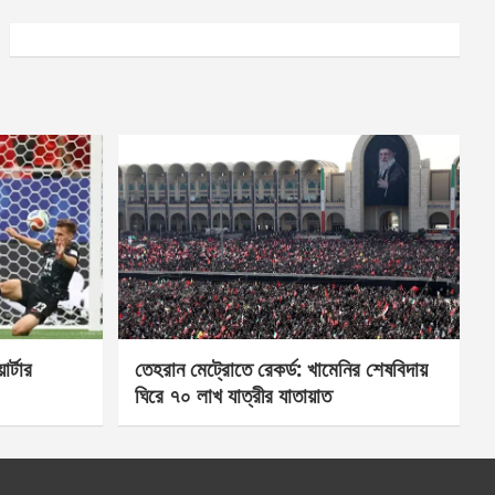
র্টার
তেহরান মেট্রোতে রেকর্ড: খামেনির শেষবিদায়
ঘিরে ৭০ লাখ যাত্রীর যাতায়াত