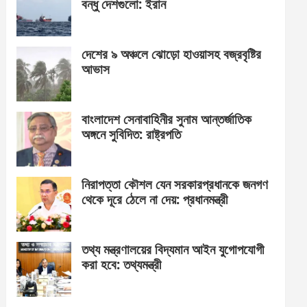
বন্ধু দেশগুলো: ইরান
দেশের ৯ অঞ্চলে ঝোড়ো হাওয়াসহ বজ্রবৃষ্টির
আভাস
বাংলাদেশ সেনাবাহিনীর সুনাম আন্তর্জাতিক
অঙ্গনে সুবিদিত: রাষ্ট্রপতি
নিরাপত্তা কৌশল যেন সরকারপ্রধানকে জনগণ
থেকে দূরে ঠেলে না দেয়: প্রধানমন্ত্রী
তথ্য মন্ত্রণালয়ের বিদ্যমান আইন যুগোপযোগী
করা হবে: তথ্যমন্ত্রী