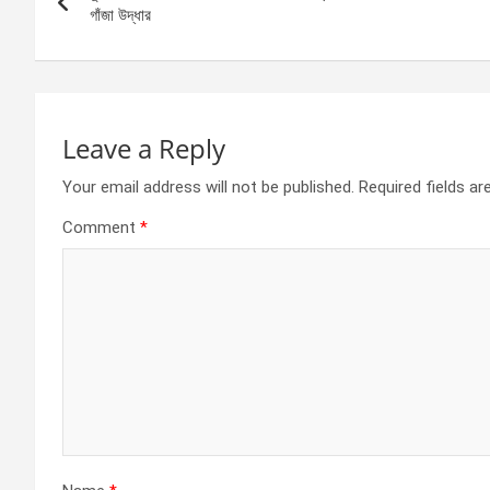
navigation
o
er
p
গাঁজা উদ্ধার
k
p
Leave a Reply
Your email address will not be published.
Required fields a
Comment
*