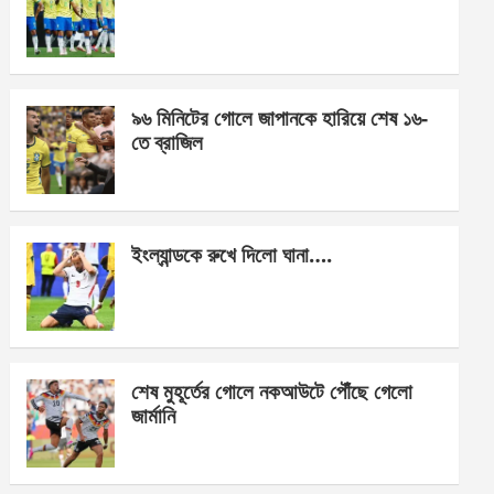
o
g
A
o
er
p
k
p
৯৬ মিনিটের গোলে জাপানকে হারিয়ে শেষ ১৬-
তে ব্রাজিল
ইংল্যান্ডকে রুখে দিলো ঘানা….
শেষ মুহূর্তের গোলে নকআউটে পৌঁছে গেলো
জার্মানি