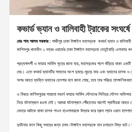
কভার্ড ভ্যান ও বালিবাহী ট্রাকের সংঘর
মোঃ শাহ আলম সরকার :
গাজীপুর ঢাকা টাঙ্গাইল মহাসড়কে কভার্ড ভ্যান ও বালিবা
কাশিমপুর থানাধীন ২ নম্বর ওয়ার্ডের ঢাকা টাঙ্গাইল মহাসড়কে তেতুইবাড়ি এলাকায় 
প্রত্যক্ষদর্শী ও ফায়ার সার্ভিস সূত্রে জানা যায়, মহাসড়কের পাশে দাঁড়িয়ে থাকা এ
দেয়। এতে কভার্ড ভ্যানটির সামনের অংশ দুমড়ে-মুচড়ে যায় এবং ভ্যানের চালক
অপর আহত ব্যক্তি ভ্যানের হেলপার বলে জানা গেছে, তবে তার পরিচয় তাৎক্ষণিকভাবে
এ বিষয়ে কাশিমপুরের সারাবো মডার্ন ফায়ার সার্ভিস স্টেশনের সিনিয়র স্টেশন অফিস
নিয়ে ঘটনাস্থলে রওনা দেই। আমরা ঘটনাস্থলে পৌঁছানোর আগেই স্থানীয়রা আহত হে
ভেতরে আটকে থাকা চালক শাওন হাওলাদারকে উদ্ধার করে দ্রুত ল্যাব ওয়ান হাসপা
দুর্ঘটনার ফলে কিছু সময়ের জন্য ঢাকা–টাঙ্গাইল মহাসড়কে যান চলাচলে বিঘ্ন ঘটে। প