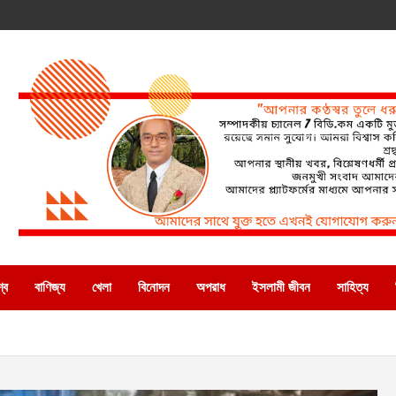
্ব
বাণিজ্য
খেলা
বিনোদন
অপরাধ
ইসলামী জীবন
সাহিত্য