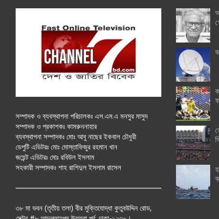
অ
গ
ব
ক
ফ
সম্পাদক ও ব্যবস্থাপনা পরিচালকঃ এস.এম.এ মনসুর মাসুদ
সম্পাদক ও প্রকাশকঃ কামরুননাহার
ত
ব্যবস্থাপনা সম্পাদকঃ মোঃ আবু নাছের ইকবাল চৌধুরী
ঘ
ডেপুটি এডিটরঃ মোঃ মোস্তাফিজুর রহমান খান
জয়েন্ট এডিটরঃ মোঃ রবিউল ইসলাম
সহকারী সম্পাদকঃ শাহ রাশিদুল ইসলাম রাসেল
হ
ব
৩৮ মা ভবন (তৃতীয় তলা) বীর মুক্তিযোদ্ধা কুতুবউদ্দিন রোড,
সেক্টর #৮ আব্দুল্লাহপুর উত্তরা পূর্ব, ঢাকা-১২৩০।