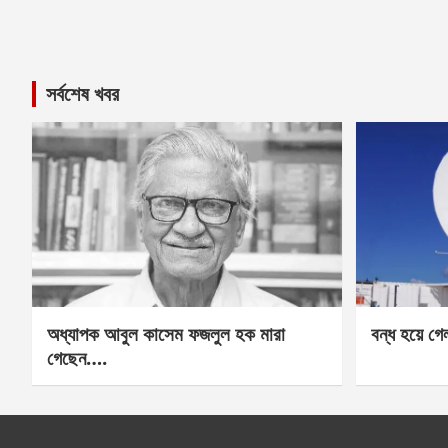
সর্বশেষ খবর
অধ্যাপক আবুল কাসেম ফজলুল হক মারা
বন্ধ হয়ে গ
গেছেন….