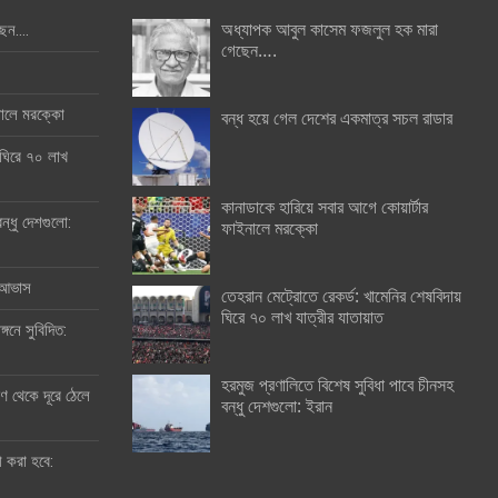
অধ্যাপক আবুল কাসেম ফজলুল হক মারা
ছেন….
গেছেন….
ইনালে মরক্কো
বন্ধ হয়ে গেল দেশের একমাত্র সচল রাডার
 ঘিরে ৭০ লাখ
কানাডাকে হারিয়ে সবার আগে কোয়ার্টার
ন্ধু দেশগুলো:
ফাইনালে মরক্কো
র আভাস
তেহরান মেট্রোতে রেকর্ড: খামেনির শেষবিদায়
ঘিরে ৭০ লাখ যাত্রীর যাতায়াত
্গনে সুবিদিত:
হরমুজ প্রণালিতে বিশেষ সুবিধা পাবে চীনসহ
 থেকে দূরে ঠেলে
বন্ধু দেশগুলো: ইরান
ী করা হবে: