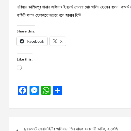
এবিষয়ে কাশিমপুর থানার অফিসার ইনচার্জ মোল্লা মোঃ খালিদ হোসেন বলেন কভার্ড ভ
গাড়িটি থানার হেফাজতে রয়েছে বলে জানান তিনি।
Share this:
Facebook
X
Like this:
Loading…
F
M
W
S
a
es
h
h
ce
se
at
ar
b
n
s
e
Post
o
g
A
চুনারুঘাটে সেনাবাহিনীর অভিযানে তিন মাদক ব্যবসায়ী আটক, ২ কেজি