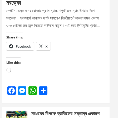
মরক্কো
স্পোর্টস ডেস্ক :শেষ ষোলোর প্রথম ম্যাচে দাপুটে এক ম্যাচ উপহার দিলো
মরক্কো। প্রথমার্ধে কানাডার দাপট সামলেও দ্বিতীয়ার্ধে আক্রমণাত্মক খেলায়
৩-০ গোলের জয় তুলে নিয়েছে আটলাস লায়ন্স। এই জয়ে টুর্নামেন্টের প্রথম…
Share this:
Facebook
X
Like this:
Loading…
F
M
W
S
a
es
h
h
ce
se
at
ar
নরওয়ের বিপক্ষে ব্রাজিলের সম্ভাব্য একাদশ
b
n
s
e