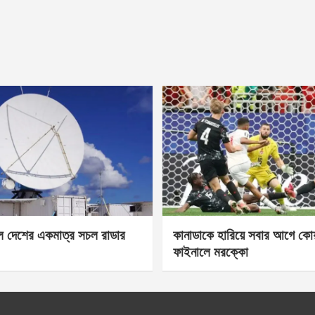
েল দেশের একমাত্র সচল রাডার
কানাডাকে হারিয়ে সবার আগে কোয়া
ফাইনালে মরক্কো