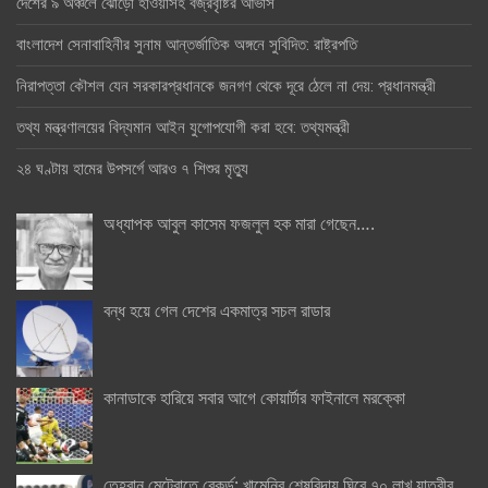
দেশের ৯ অঞ্চলে ঝোড়ো হাওয়াসহ বজ্রবৃষ্টির আভাস
বাংলাদেশ সেনাবাহিনীর সুনাম আন্তর্জাতিক অঙ্গনে সুবিদিত: রাষ্ট্রপতি
নিরাপত্তা কৌশল যেন সরকারপ্রধানকে জনগণ থেকে দূরে ঠেলে না দেয়: প্রধানমন্ত্রী
তথ্য মন্ত্রণালয়ের বিদ্যমান আইন যুগোপযোগী করা হবে: তথ্যমন্ত্রী
২৪ ঘণ্টায় হামের উপসর্গে আরও ৭ শিশুর মৃত্যু
অধ্যাপক আবুল কাসেম ফজলুল হক মারা গেছেন….
বন্ধ হয়ে গেল দেশের একমাত্র সচল রাডার
কানাডাকে হারিয়ে সবার আগে কোয়ার্টার ফাইনালে মরক্কো
তেহরান মেট্রোতে রেকর্ড: খামেনির শেষবিদায় ঘিরে ৭০ লাখ যাত্রীর