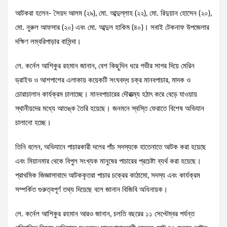
আটকরা হলেন- সৈয়দ আলম (২৯), মো. আব্দুল্লাহ (২২), মো. রিদুয়ান হোসেন (২০),
মো. নুরুল আফসার (২০) এবং মো. আব্দুল হাকিম (৪০)। সবাই টেকনাফ উপজেলার
দক্ষিণ লম্বরিপাড়ার বাসিন্দা।
লে. কর্নেল আশিকুর রহমান জানান, বেশ কিছুদিন ধরে গভীর সাগর দিয়ে মেরিন
ড্রাইভ ও আশপাশের এলাকায় কয়েকটি সংঘবদ্ধ চক্র মানবপাচার, মাদক ও
চোরাচালান কার্যক্রম চালাচ্ছে। মানবপাচারের দৌরাত্ম্য হঠাৎ করে বেড়ে যাওয়ায়
স্থানীয়দের মধ্যে আতঙ্ক তৈরি হয়েছে। জনমনে স্বস্তি ফেরাতে বিশেষ অভিযান
চালানো হচ্ছে।
তিনি বলেন, অভিযানে পাচারকারী দলের পাঁচ সদস্যকে হাতেনাতে আটক করা হয়েছে
এবং মিয়ানমার থেকে বিপুল সংখ্যক মানুষের পাচারের প্রচেষ্টা ব্যর্থ করা হয়েছে।
প্রাথমিক জিজ্ঞাসাবাদে আটককৃতরা পাচার চক্রের কাঠামো, সদস্য এবং কার্যক্রম
সম্পর্কিত গুরুত্বপূর্ণ তথ্য দিয়েছে বলে জানান বিজিবি অধিনায়ক।
লে. কর্নেল আশিকুর রহমান আরও জানান, চলতি বছরের ১১ সেপ্টেম্বর পর্যন্ত