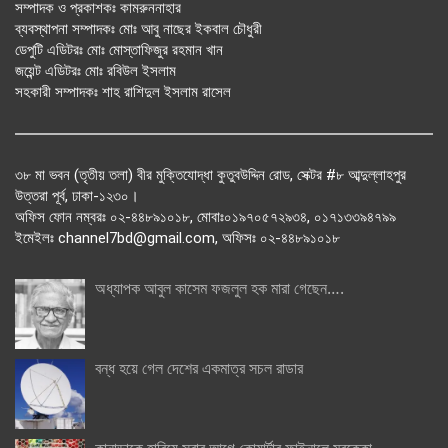
সম্পাদক ও প্রকাশকঃ কামরুননাহার
ব্যবস্থাপনা সম্পাদকঃ মোঃ আবু নাছের ইকবাল চৌধুরী
ডেপুটি এডিটরঃ মোঃ মোস্তাফিজুর রহমান খান
জয়েন্ট এডিটরঃ মোঃ রবিউল ইসলাম
সহকারী সম্পাদকঃ শাহ রাশিদুল ইসলাম রাসেল
৩৮ মা ভবন (তৃতীয় তলা) বীর মুক্তিযোদ্ধা কুতুবউদ্দিন রোড, সেক্টর #৮ আব্দুল্লাহপুর
উত্তরা পূর্ব, ঢাকা-১২৩০।
অফিস ফোন নম্বরঃ ০২-৪৪৮৯১০১৮, মোবাঃ০১৯৭০৫৭২৯৩৪, ০১৭১৩৩৯৪৭৯৯
ইমেইলঃ channel7bd@gmail.com, অফিসঃ ০২-৪৪৮৯১০১৮
অধ্যাপক আবুল কাসেম ফজলুল হক মারা গেছেন….
বন্ধ হয়ে গেল দেশের একমাত্র সচল রাডার
কানাডাকে হারিয়ে সবার আগে কোয়ার্টার ফাইনালে মরক্কো