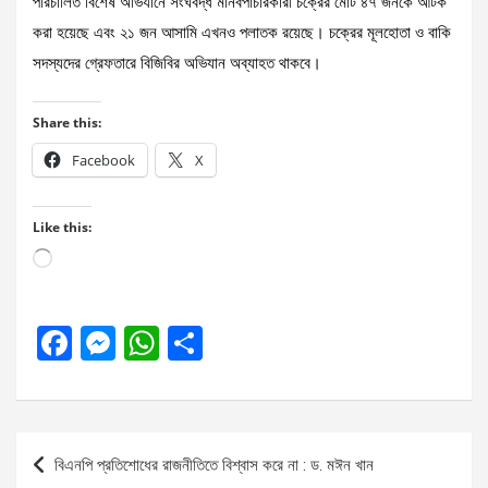
পরিচালিত বিশেষ অভিযানে সংঘবদ্ধ মানবপাচারকারী চক্রের মোট ৪৭ জনকে আটক
করা হয়েছে এবং ২১ জন আসামি এখনও পলাতক রয়েছে। চক্রের মূলহোতা ও বাকি
সদস্যদের গ্রেফতারে বিজিবির অভিযান অব্যাহত থাকবে।
Share this:
Facebook
X
Like this:
Loading…
F
M
W
S
a
es
h
h
ce
se
at
ar
b
n
s
e
Post
বিএনপি প্রতিশোধের রাজনীতিতে বিশ্বাস করে না : ড. মঈন খান
o
g
A
navigation