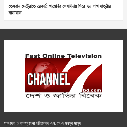
তেহরান মেট্রোতে রেকর্ড: খামেনির শেষবিদায় ঘিরে ৭০ লাখ যাত্রীর
যাতায়াত
সম্পাদক ও ব্যবস্থাপনা পরিচালকঃ এস.এম.এ মনসুর মাসুদ