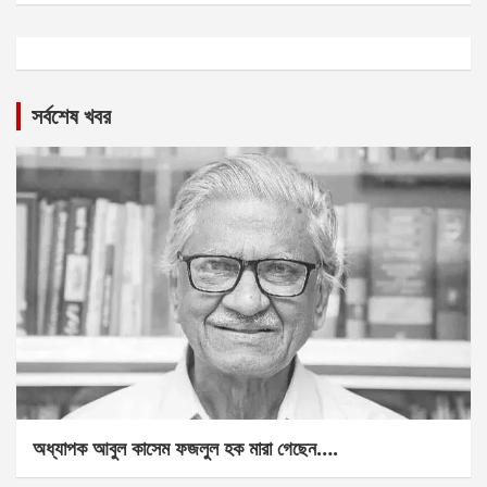
সর্বশেষ খবর
অধ্যাপক আবুল কাসেম ফজলুল হক মারা গেছেন….