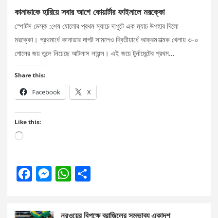
কানাডাকে হারিয়ে সবার আগে কোয়ার্টার ফাইনালে মরক্কো
স্পোর্টস ডেস্ক :শেষ ষোলোর প্রথম ম্যাচে দাপুটে এক ম্যাচ উপহার দিলো
মরক্কো। প্রথমার্ধে কানাডার দাপট সামলেও দ্বিতীয়ার্ধে আক্রমণাত্মক খেলায় ৩-০
গোলের জয় তুলে নিয়েছে আটলাস লায়ন্স। এই জয়ে টুর্নামেন্টের প্রথম…
Share this:
Facebook
X
Like this:
Loading…
F
M
W
S
a
es
h
h
ce
se
at
ar
নরওয়ের বিপক্ষে ব্রাজিলের সম্ভাব্য একাদশ