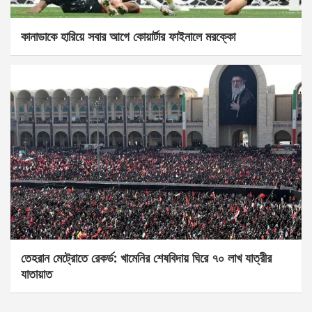
কানাডাকে হারিয়ে সবার আগে কোয়ার্টার ফাইনালে মরক্কো
তেহরান মেট্রোতে রেকর্ড: খামেনির শেষবিদায় ঘিরে ৭০ লাখ যাত্রীর
যাতায়াত