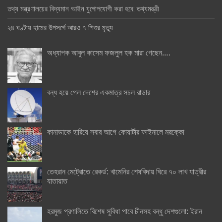
তথ্য মন্ত্রণালয়ের বিদ্যমান আইন যুগোপযোগী করা হবে: তথ্যমন্ত্রী
২৪ ঘণ্টায় হামের উপসর্গে আরও ৭ শিশুর মৃত্যু
অধ্যাপক আবুল কাসেম ফজলুল হক মারা গেছেন….
বন্ধ হয়ে গেল দেশের একমাত্র সচল রাডার
কানাডাকে হারিয়ে সবার আগে কোয়ার্টার ফাইনালে মরক্কো
তেহরান মেট্রোতে রেকর্ড: খামেনির শেষবিদায় ঘিরে ৭০ লাখ যাত্রীর
যাতায়াত
হরমুজ প্রণালিতে বিশেষ সুবিধা পাবে চীনসহ বন্ধু দেশগুলো: ইরান