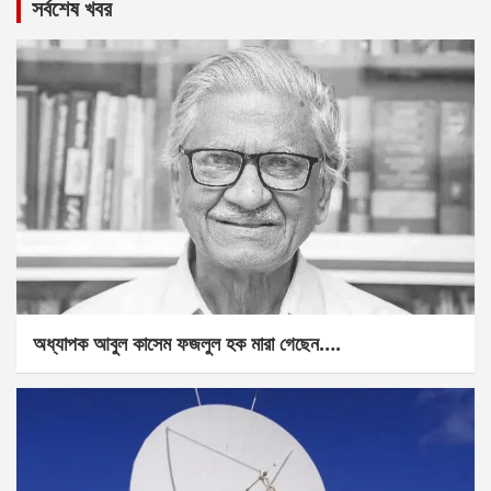
সর্বশেষ খবর
অধ্যাপক আবুল কাসেম ফজলুল হক মারা গেছেন….