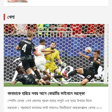
খেলা
কানাডাকে হারিয়ে সবার আগে কোয়ার্টার ফাইনালে মরক্কো
স্পোর্টস ডেস্ক :শেষ ষোলোর প্রথম ম্যাচে দাপুটে এক ম্যাচ উপহার দিলো
মরক্কো। প্রথমার্ধে কানাডার দাপট সামলেও দ্বিতীয়ার্ধে আক্রমণাত্মক খেলায় ৩-০