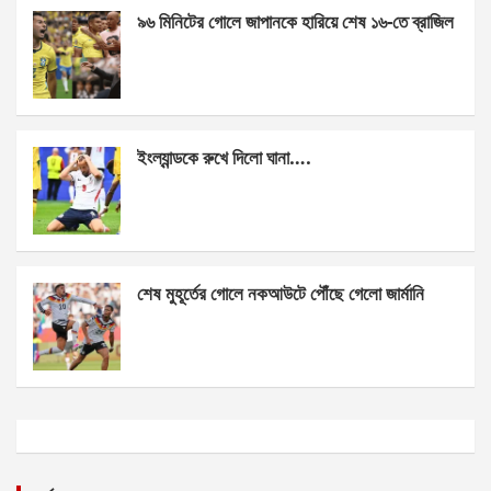
k
p
৯৬ মিনিটের গোলে জাপানকে হারিয়ে শেষ ১৬-তে ব্রাজিল
ইংল্যান্ডকে রুখে দিলো ঘানা….
শেষ মুহূর্তের গোলে নকআউটে পৌঁছে গেলো জার্মানি