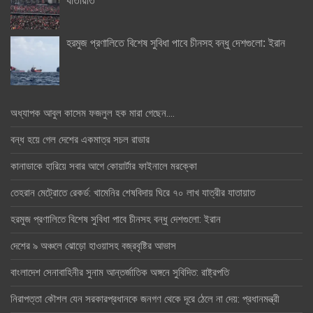
হরমুজ প্রণালিতে বিশেষ সুবিধা পাবে চীনসহ বন্ধু দেশগুলো: ইরান
অধ্যাপক আবুল কাসেম ফজলুল হক মারা গেছেন….
বন্ধ হয়ে গেল দেশের একমাত্র সচল রাডার
কানাডাকে হারিয়ে সবার আগে কোয়ার্টার ফাইনালে মরক্কো
তেহরান মেট্রোতে রেকর্ড: খামেনির শেষবিদায় ঘিরে ৭০ লাখ যাত্রীর যাতায়াত
হরমুজ প্রণালিতে বিশেষ সুবিধা পাবে চীনসহ বন্ধু দেশগুলো: ইরান
দেশের ৯ অঞ্চলে ঝোড়ো হাওয়াসহ বজ্রবৃষ্টির আভাস
বাংলাদেশ সেনাবাহিনীর সুনাম আন্তর্জাতিক অঙ্গনে সুবিদিত: রাষ্ট্রপতি
নিরাপত্তা কৌশল যেন সরকারপ্রধানকে জনগণ থেকে দূরে ঠেলে না দেয়: প্রধানমন্ত্রী