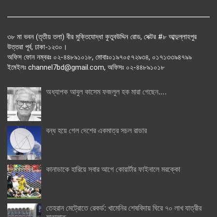
৩৮ মা ভবন (তৃতীয় তলা) বীর মুক্তিযোদ্ধা কুতুবউদ্দিন রোড, সেক্টর #৮ আব্দুল্লাহপুর
উত্তরা পূর্ব, ঢাকা-১২৩০।
অফিস ফোন নম্বরঃ ০২-৪৪৮৯১০১৮, মোবাঃ০১৯৭০৫৭২৯৩৪, ০১৭১৩৩৯৪৭৯৯
ইমেইলঃ channel7bd@gmail.com, অফিসঃ ০২-৪৪৮৯১০১৮
অধ্যাপক আবুল কাসেম ফজলুল হক মারা গেছেন….
বন্ধ হয়ে গেল দেশের একমাত্র সচল রাডার
কানাডাকে হারিয়ে সবার আগে কোয়ার্টার ফাইনালে মরক্কো
তেহরান মেট্রোতে রেকর্ড: খামেনির শেষবিদায় ঘিরে ৭০ লাখ যাত্রীর
যাতায়াত