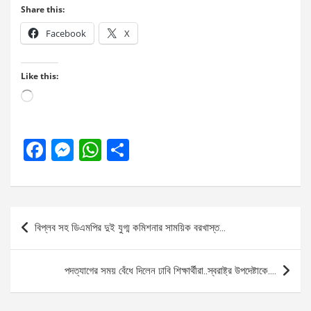
Share this:
Facebook
X
Like this:
Loading…
F
M
W
S
a
es
h
h
ce
se
at
ar
b
n
s
e
Post
বিপ্লব সহ ডিএমপির দুই যুগ্ম কমিশনার সাময়িক বরখাস্ত…
o
g
A
navigation
o
er
p
পদত্যাগের সময় বেঁধে দিলেন ঢাবি শিক্ষার্থীরা..স্বরাষ্ট্র উপদেষ্টাকে….
k
p