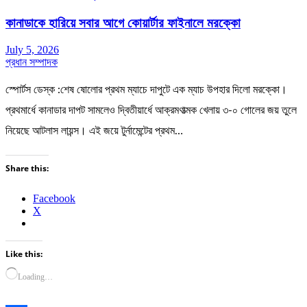
কানাডাকে হারিয়ে সবার আগে কোয়ার্টার ফাইনালে মরক্কো
July 5, 2026
প্রধান সম্পাদক
স্পোর্টস ডেস্ক :শেষ ষোলোর প্রথম ম্যাচে দাপুটে এক ম্যাচ উপহার দিলো মরক্কো।
প্রথমার্ধে কানাডার দাপট সামলেও দ্বিতীয়ার্ধে আক্রমণাত্মক খেলায় ৩-০ গোলের জয় তুলে
নিয়েছে আটলাস লায়ন্স। এই জয়ে টুর্নামেন্টের প্রথম…
Share this:
Facebook
X
Like this:
Loading…