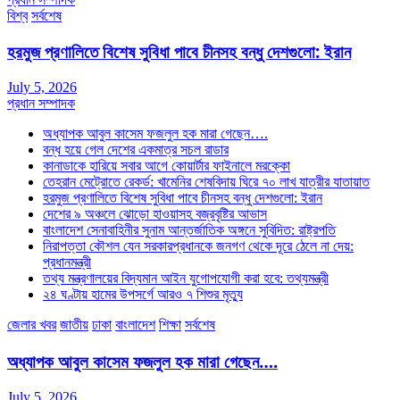
বিশ্ব
সর্বশেষ
হরমুজ প্রণালিতে বিশেষ সুবিধা পাবে চীনসহ বন্ধু দেশগুলো: ইরান
July 5, 2026
প্রধান সম্পাদক
অধ্যাপক আবুল কাসেম ফজলুল হক মারা গেছেন….
বন্ধ হয়ে গেল দেশের একমাত্র সচল রাডার
কানাডাকে হারিয়ে সবার আগে কোয়ার্টার ফাইনালে মরক্কো
তেহরান মেট্রোতে রেকর্ড: খামেনির শেষবিদায় ঘিরে ৭০ লাখ যাত্রীর যাতায়াত
হরমুজ প্রণালিতে বিশেষ সুবিধা পাবে চীনসহ বন্ধু দেশগুলো: ইরান
দেশের ৯ অঞ্চলে ঝোড়ো হাওয়াসহ বজ্রবৃষ্টির আভাস
বাংলাদেশ সেনাবাহিনীর সুনাম আন্তর্জাতিক অঙ্গনে সুবিদিত: রাষ্ট্রপতি
নিরাপত্তা কৌশল যেন সরকারপ্রধানকে জনগণ থেকে দূরে ঠেলে না দেয়:
প্রধানমন্ত্রী
তথ্য মন্ত্রণালয়ের বিদ্যমান আইন যুগোপযোগী করা হবে: তথ্যমন্ত্রী
২৪ ঘণ্টায় হামের উপসর্গে আরও ৭ শিশুর মৃত্যু
জেলার খবর
জাতীয়
ঢাকা
বাংলাদেশ
শিক্ষা
সর্বশেষ
অধ্যাপক আবুল কাসেম ফজলুল হক মারা গেছেন….
July 5, 2026