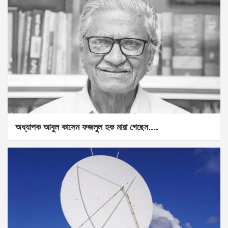
অধ্যাপক আবুল কাসেম ফজলুল হক মারা গেছেন….