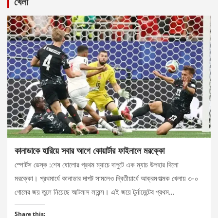
খেলা
কানাডাকে হারিয়ে সবার আগে কোয়ার্টার ফাইনালে মরক্কো
স্পোর্টস ডেস্ক :শেষ ষোলোর প্রথম ম্যাচে দাপুটে এক ম্যাচ উপহার দিলো
মরক্কো। প্রথমার্ধে কানাডার দাপট সামলেও দ্বিতীয়ার্ধে আক্রমণাত্মক খেলায় ৩-০
গোলের জয় তুলে নিয়েছে আটলাস লায়ন্স। এই জয়ে টুর্নামেন্টের প্রথম…
Share this: