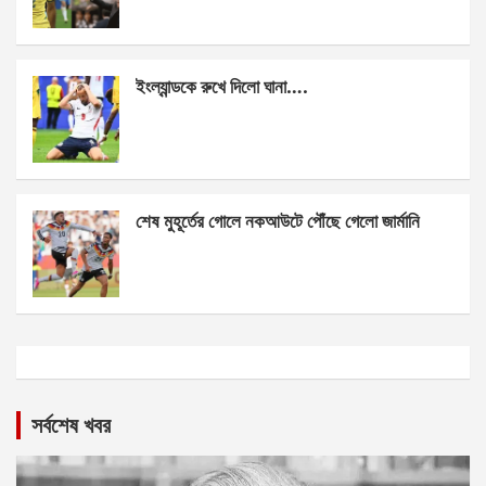
ইংল্যান্ডকে রুখে দিলো ঘানা….
শেষ মুহূর্তের গোলে নকআউটে পৌঁছে গেলো জার্মানি
সর্বশেষ খবর