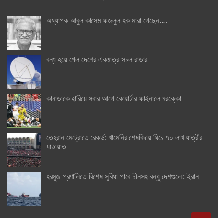
অধ্যাপক আবুল কাসেম ফজলুল হক মারা গেছেন….
বন্ধ হয়ে গেল দেশের একমাত্র সচল রাডার
কানাডাকে হারিয়ে সবার আগে কোয়ার্টার ফাইনালে মরক্কো
তেহরান মেট্রোতে রেকর্ড: খামেনির শেষবিদায় ঘিরে ৭০ লাখ যাত্রীর
যাতায়াত
হরমুজ প্রণালিতে বিশেষ সুবিধা পাবে চীনসহ বন্ধু দেশগুলো: ইরান