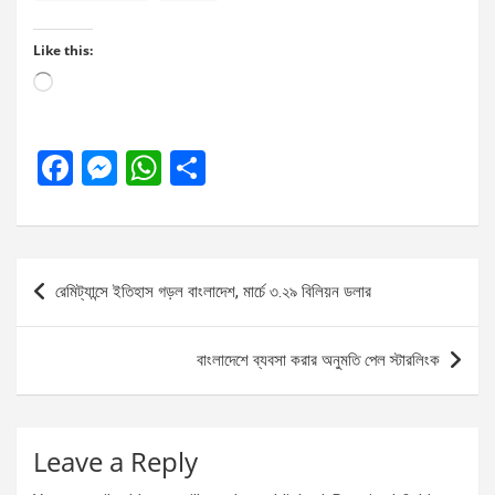
Like this:
Loading…
F
M
W
S
a
es
h
h
ce
se
at
ar
b
n
s
e
Post
রেমিট্যান্সে ইতিহাস গড়ল বাংলাদেশ, মার্চে ৩.২৯ বিলিয়ন ডলার
o
g
A
navigation
o
er
p
বাংলাদেশে ব্যবসা করার অনুমতি পেল স্টারলিংক
k
p
Leave a Reply