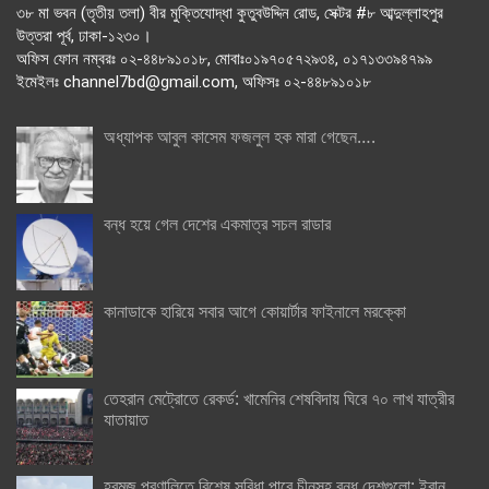
৩৮ মা ভবন (তৃতীয় তলা) বীর মুক্তিযোদ্ধা কুতুবউদ্দিন রোড, সেক্টর #৮ আব্দুল্লাহপুর
উত্তরা পূর্ব, ঢাকা-১২৩০।
অফিস ফোন নম্বরঃ ০২-৪৪৮৯১০১৮, মোবাঃ০১৯৭০৫৭২৯৩৪, ০১৭১৩৩৯৪৭৯৯
ইমেইলঃ channel7bd@gmail.com, অফিসঃ ০২-৪৪৮৯১০১৮
অধ্যাপক আবুল কাসেম ফজলুল হক মারা গেছেন….
বন্ধ হয়ে গেল দেশের একমাত্র সচল রাডার
কানাডাকে হারিয়ে সবার আগে কোয়ার্টার ফাইনালে মরক্কো
তেহরান মেট্রোতে রেকর্ড: খামেনির শেষবিদায় ঘিরে ৭০ লাখ যাত্রীর
যাতায়াত
হরমুজ প্রণালিতে বিশেষ সুবিধা পাবে চীনসহ বন্ধু দেশগুলো: ইরান