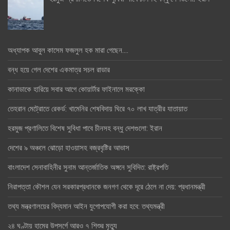
অধ্যাপক আবুল কাসেম ফজলুল হক মারা গেছেন….
বন্ধ হয়ে গেল দেশের একমাত্র সচল রাডার
কানাডাকে হারিয়ে সবার আগে কোয়ার্টার ফাইনালে মরক্কো
তেহরান মেট্রোতে রেকর্ড: খামেনির শেষবিদায় ঘিরে ৭০ লাখ যাত্রীর যাতায়াত
হরমুজ প্রণালিতে বিশেষ সুবিধা পাবে চীনসহ বন্ধু দেশগুলো: ইরান
দেশের ৯ অঞ্চলে ঝোড়ো হাওয়াসহ বজ্রবৃষ্টির আভাস
বাংলাদেশ সেনাবাহিনীর সুনাম আন্তর্জাতিক অঙ্গনে সুবিদিত: রাষ্ট্রপতি
নিরাপত্তা কৌশল যেন সরকারপ্রধানকে জনগণ থেকে দূরে ঠেলে না দেয়: প্রধানমন্ত্রী
তথ্য মন্ত্রণালয়ের বিদ্যমান আইন যুগোপযোগী করা হবে: তথ্যমন্ত্রী
২৪ ঘণ্টায় হামের উপসর্গে আরও ৭ শিশুর মৃত্যু