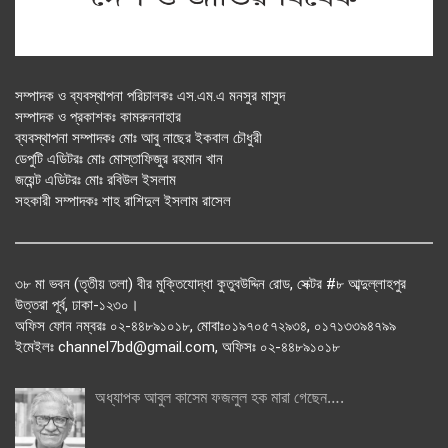
সম্পাদক ও ব্যবস্থাপনা পরিচালকঃ এস.এম.এ মনসুর মাসুদ
সম্পাদক ও প্রকাশকঃ কামরুননাহার
ব্যবস্থাপনা সম্পাদকঃ মোঃ আবু নাছের ইকবাল চৌধুরী
ডেপুটি এডিটরঃ মোঃ মোস্তাফিজুর রহমান খান
জয়েন্ট এডিটরঃ মোঃ রবিউল ইসলাম
সহকারী সম্পাদকঃ শাহ রাশিদুল ইসলাম রাসেল
৩৮ মা ভবন (তৃতীয় তলা) বীর মুক্তিযোদ্ধা কুতুবউদ্দিন রোড, সেক্টর #৮ আব্দুল্লাহপুর
উত্তরা পূর্ব, ঢাকা-১২৩০।
অফিস ফোন নম্বরঃ ০২-৪৪৮৯১০১৮, মোবাঃ০১৯৭০৫৭২৯৩৪, ০১৭১৩৩৯৪৭৯৯
ইমেইলঃ channel7bd@gmail.com, অফিসঃ ০২-৪৪৮৯১০১৮
অধ্যাপক আবুল কাসেম ফজলুল হক মারা গেছেন….