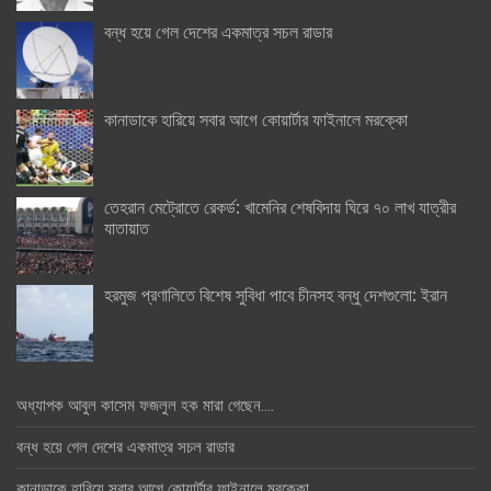
বন্ধ হয়ে গেল দেশের একমাত্র সচল রাডার
কানাডাকে হারিয়ে সবার আগে কোয়ার্টার ফাইনালে মরক্কো
তেহরান মেট্রোতে রেকর্ড: খামেনির শেষবিদায় ঘিরে ৭০ লাখ যাত্রীর
যাতায়াত
হরমুজ প্রণালিতে বিশেষ সুবিধা পাবে চীনসহ বন্ধু দেশগুলো: ইরান
অধ্যাপক আবুল কাসেম ফজলুল হক মারা গেছেন….
বন্ধ হয়ে গেল দেশের একমাত্র সচল রাডার
কানাডাকে হারিয়ে সবার আগে কোয়ার্টার ফাইনালে মরক্কো