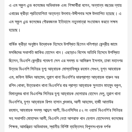
এ এম স্কুল এন্ড কলেজের অভিভাবক এবং শিক্ষার্থীরা বলেন, অন্যান্য বছরের ন্যায়
এবারের ক্রীড়া প্রতিযোগিতা অত্যন্ত উৎসাহ-উদ্দীপনার সঙ্গে উদযাপিত হয়েছে। এ
এম স্কুল এন্ড কলেজের গৌরবজনক ইতিহাসে নতুনমাত্রা সংযোজন করতে সক্ষম
হয়েছে।
বার্ষিক ক্রীড়া অনুষ্ঠান উদ্বোধক হিসেবে উপস্থিত ছিলেন দলিপাড়া কেন্দ্রীয় জামে
মসজিদের সভাপতি জাকির হোসেন খান। এছাড়াও বিশেষ অতিথি হিসেবে উপস্থিত
ছিলেন, বিএনপি কেন্দ্রীয় গবেষণা সেল এর সদস্য ড আমিরুল ইসলাম, ঢাকা মহানগর
উত্তর বিএনপি সিনিয়র যুগ্ম আহ্বায়ক মোস্তাফিজুর রহমান সেগুন, যুগ্ন আহবায়ক
এম, কফিল উদ্দিন আহমেদ, তুরাগ থানা বিএনপি’র ভারপ্রাপ্ত আহ্বায়ক হারুন অর
রশিদ খোকা, উত্তরখান থানা বিএনপি’র বার প্রাপ্ত আহ্বায়ক সুলতান মাহমুদ বকুল,
বিমানবন্দর থানা বিএনপির সিনিয়র যুগ্ম আহ্বায়ক দেলোয়ার হোসেন দেলু, তুরাগ থানা
বিএনপি’র, যুগ্ন আহ্বায়ক রিপন হাসান খন্দকার, আলী আহমেদ, হাজী আতাউর
রহমান, আহবায়ক সদস্য আব্দুল আলী, ডিএনসিসির ৫২ নং ওয়ার্ড বিএনপি’র সিনিয়র
সহ সভাপতি মোহাম্মদ আলী, বিএনপি নেতা আশরাফ খান হেলাল হোসেনসহ কলেজের
শিক্ষক, আমন্ত্রিত অভিভাবক, স্থানীয় বিশিষ্ট ব্যক্তিসহ বিপুলসংখ্যক দর্শক