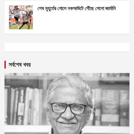
শেষ মুহূর্তের গোলে নকআউটে পৌঁছে গেলো জার্মানি
সর্বশেষ খবর