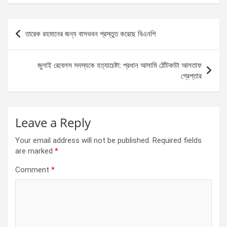
ce
se
at
ar
b
n
s
e
Post
তারেক রহমানের জন্য বাসভবন প্রস্তুত করেছে বিএনপি
o
g
A
navigation
o
er
p
জুলাই রেবেলস সদস্যকে হত্যাচেষ্টা: প্রধান আসামি ঠোঁটকাটা আলতাফ
k
p
গ্রেপ্তার
Leave a Reply
Your email address will not be published.
Required fields
are marked
*
Comment
*