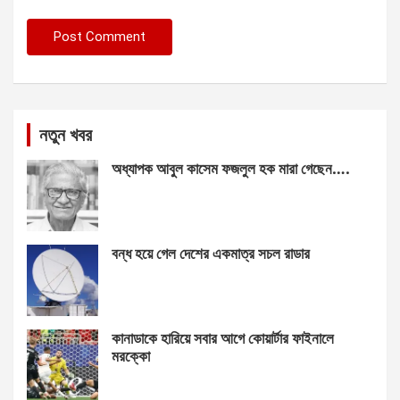
নতুন খবর
অধ্যাপক আবুল কাসেম ফজলুল হক মারা গেছেন….
বন্ধ হয়ে গেল দেশের একমাত্র সচল রাডার
কানাডাকে হারিয়ে সবার আগে কোয়ার্টার ফাইনালে
মরক্কো