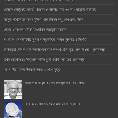
তেহরান মেট্রোতে রেকর্ড: খামেনির শেষবিদায় ঘিরে ৭০ লাখ যাত্রীর যাতায়াত
হরমুজ প্রণালিতে বিশেষ সুবিধা পাবে চীনসহ বন্ধু দেশগুলো: ইরান
দেশের ৯ অঞ্চলে ঝোড়ো হাওয়াসহ বজ্রবৃষ্টির আভাস
বাংলাদেশ সেনাবাহিনীর সুনাম আন্তর্জাতিক অঙ্গনে সুবিদিত: রাষ্ট্রপতি
নিরাপত্তা কৌশল যেন সরকারপ্রধানকে জনগণ থেকে দূরে ঠেলে না দেয়: প্রধানমন্ত্রী
তথ্য মন্ত্রণালয়ের বিদ্যমান আইন যুগোপযোগী করা হবে: তথ্যমন্ত্রী
২৪ ঘণ্টায় হামের উপসর্গে আরও ৭ শিশুর মৃত্যু
অধ্যাপক আবুল কাসেম ফজলুল হক মারা গেছেন….
বন্ধ হয়ে গেল দেশের একমাত্র সচল রাডার