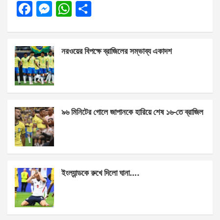
F
M
W
S
a
es
h
h
ce
se
at
ar
নরওয়ের বিপক্ষে ব্রাজিলের সম্ভাব্য একাদশ
b
n
s
e
o
g
A
o
er
p
k
p
৯৬ মিনিটের গোলে জাপানকে হারিয়ে শেষ ১৬-তে ব্রাজিল
ইংল্যান্ডকে রুখে দিলো ঘানা….