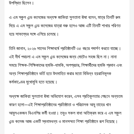
উপস্থিত ছিলেন।
এ এম স্কুল এন্ড কলেজের অধ্যক্ষ জাকিয়া সুলতানা ঊষা বলেন, মাত্র তিনটি রুম
দিয়ে এ এম স্কুল এন্ড কলেজের যাত্রা শুরু হলেও আজ এটি তিনটি শাখায় পরিণত
হয়ে সাফল্যের সঙ্গে এগিয়ে চলেছে।
তিনি জানান, ২০২৬ সালের শিক্ষাবর্ষে প্রতিষ্ঠানটি ৩৫ বছরে পদার্পণ করতে যাচ্ছে।
এই দীর্ঘ পথচলা এ এম স্কুল এন্ড কলেজের জন্য মোটেও সহজ ছিল না। নানা
সময়ে শিক্ষক-শিক্ষিকাদের হুমকি-ধামকি, অপপ্রচার, শিক্ষার্থীদের হুমকি প্রদান এবং
অন্য শিক্ষাপ্রতিষ্ঠানে ভর্তি হতে উৎসাহিত করার মতো বিভিন্ন হয়রানিমূলক
কর্মকাণ্ডের মুখোমুখি হতে হয়েছে।
অধ্যক্ষ জাকিয়া সুলতানা ঊষা অভিযোগ করেন, এসব প্রতিকূলতার পেছনে অন্যতম
কারণ হলো—এই শিক্ষাপ্রতিষ্ঠানের প্রতিষ্ঠাতা ও পরিচালক আবু তাহের খান
আবুলএকজন বিএনপির কর্মী হওয়া। তবুও সকল বাধা অতিক্রম করে এ এম স্কুল
এন্ড কলেজ আজ একটি স্বনামধন্য ও মানসম্মত শিক্ষা প্রতিষ্ঠানে রূপ নিয়েছে।