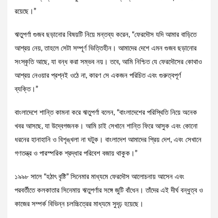
রয়েছে।”
ঋতুপর্ণা গুজব ছড়ানোর বিষয়টি নিয়ে মন্তব্য করেন, “ফেরদৌস যদি আমার বাড়িতে
আশ্রয় নেয়, তাহলে সেটা সম্পূর্ণ ভিত্তিহীন। আমাদের দেশে এমন গুজব ছড়ানোর
সংস্কৃতি আছে, যা বন্ধ করা সম্ভব নয়। তবে, আমি নিশ্চিত যে ফেরদৌসের কোথাও
আশ্রয় নেওয়ার প্রশ্নই ওঠে না, কারণ সে একজন পরিচিত এবং গুরুত্বপূর্ণ
ব্যক্তি।”
বাংলাদেশে শান্তি কামনা করে ঋতুপর্ণা বলেন, “বাংলাদেশের পরিস্থিতি নিয়ে অনেক
খবর আসছে, যা উদ্বেগজনক। আমি চাই সেখানে শান্তি ফিরে আসুক এবং কোনো
ধরনের হানাহানি ও বিশৃঙ্খলা না ঘটুক। বাংলাদেশ আমাদের প্রিয় দেশ, এবং সেখানে
গণতন্ত্র ও পারস্পরিক শ্রদ্ধার পরিবেশ বজায় থাকুক।”
১৯৯৮ সালে “হঠাৎ বৃষ্টি” সিনেমার মাধ্যমে ফেরদৌস আলোচনায় আসেন এবং
পরবর্তীতে কলকাতার সিনেমায় ঋতুপর্ণার সঙ্গে জুটি বাঁধেন। তাঁদের এই দীর্ঘ বন্ধুত্ব ও
কাজের সম্পর্ক বিভিন্ন চলচ্চিত্রের মাধ্যমে সুদৃঢ় হয়েছে।