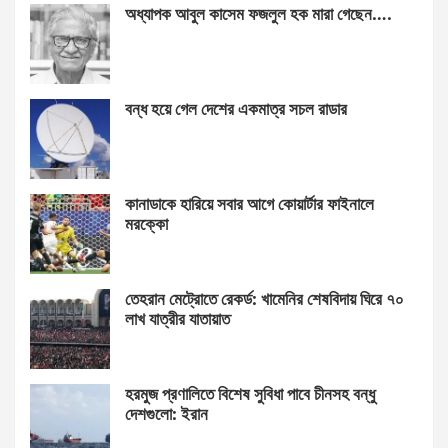
অধ্যাপক আবুল কাসেম ফজলুল হক মারা গেছেন….
বন্ধ হয়ে গেল দেশের একমাত্র সচল রাডার
কানাডাকে হারিয়ে সবার আগে কোয়ার্টার ফাইনালে
মরক্কো
তেহরান মেট্রোতে রেকর্ড: খামেনির শেষবিদায় ঘিরে ৭০
লাখ যাত্রীর যাতায়াত
হরমুজ প্রণালিতে বিশেষ সুবিধা পাবে চীনসহ বন্ধু
দেশগুলো: ইরান