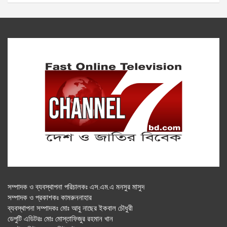
সম্পাদক ও ব্যবস্থাপনা পরিচালকঃ এস.এম.এ মনসুর মাসুদ
সম্পাদক ও প্রকাশকঃ কামরুননাহার
ব্যবস্থাপনা সম্পাদকঃ মোঃ আবু নাছের ইকবাল চৌধুরী
ডেপুটি এডিটরঃ মোঃ মোস্তাফিজুর রহমান খান