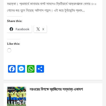
মরক্কো। প্রথমার্ধে কানাডার দাপট সামলেও দ্বিতীয়ার্ধে আক্রমণাত্মক খেলায় ৩-০
গোলের জয় তুলে নিয়েছে আটলাস লায়ন্স। এই জয়ে টুর্নামেন্টের প্রথম…
Share this:
Facebook
X
Like this:
Loading…
F
M
W
S
a
es
h
h
ce
se
at
ar
নরওয়ের বিপক্ষে ব্রাজিলের সম্ভাব্য একাদশ
b
n
s
e
o
g
A