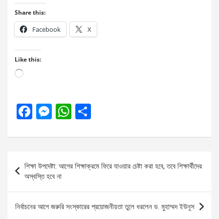
Share this:
Facebook
X
Like this:
Loading…
F
M
W
S
a
es
h
h
ce
se
at
ar
b
n
s
e
Post
শিক্ষা উপদেষ্টা: আগের শিক্ষাক্রমে ফিরে যাওয়ার চেষ্টা করা হবে, তবে শিক্ষার্থীদের
o
g
A
navigation
অস্বস্তি হবে না
o
er
p
k
p
নির্বাচনের আগে জরুরি সংস্কারের প্রয়োজনীয়তা তুলে ধরলেন ড. মুহাম্মদ ইউনূস