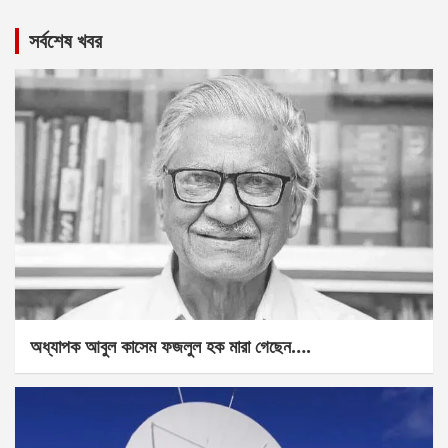
সর্বশেষ খবর
অধ্যাপক আবুল কাসেম ফজলুল হক মারা গেছেন….