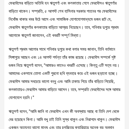
ফেরদৌসের বাড়িতে অতিথি হন ঋতুপর্ণা এবং কলকাতায় গেলে ফেরদৌসও ঋতুপর্ণার
বাড়িতে থাকেন। সম্প্রতি, ৫ আগস্ট শেখ হাসিনার সরকার পতনের পর ফেরদৌসের
নিখোঁজ থাকার খবর উঠে আসে এবং সামাজিক যোগাযোগমাধ্যমে গুজব রটে যে,
ফেরদৌস ঋতুপর্ণার কলকাতার বাড়িতে আশ্রয় নিয়েছেন। তবে, শনিবার দুপুরে প্রথম
আলোকে ঋতুপর্ণা জানালেন, এই খবরটি সম্পূর্ণ মিথ্যা।
ঋতুপর্ণা প্রথম আলোর সাথে শনিবার দুপুরে কথা বলার সময় জানান, তিনি বর্তমানে
সিঙ্গাপুরে আছেন এবং ১৪ আগস্ট পর্যন্ত তাঁর কাজ রয়েছে। ফেরদৌস সম্পর্কে সৃষ্ট
গুজব নিয়ে ঋতুপর্ণা বলেন, “আমারও কানেও খবরটি এসেছে। কিন্তু এটি সত্য নয়।
আমাদের একসাথে তোলা একটি পুরনো ছবি ব্যবহার করে এই গুজব ছড়ানো হচ্ছে।
ফেরদৌস আমার সবচেয়ে ভালো বন্ধু এবং আমি ঢাকায় গিয়ে তাঁর বাড়িতে গিয়েছি,
কলকাতায়ও ফেরদৌস আমার বাড়িতে আসেন। তবে, সম্প্রতি ফেরদৌসের সঙ্গে আমার
যোগাযোগ হয়নি।”
ঋতুপর্ণা বলেন, “আমি জানি না ফেরদৌস এখন কী অবস্থায় আছে বা তিনি দেশ থেকে
বের হয়েছেন কিনা। আমি শুধু চাই তিনি সুস্থ থাকুন এবং নিরাপদে থাকুন। ফেরদৌস
একজন অত্যন্ত ভালো মানুষ এবং তার চলচ্চিত্র ক্যারিয়ারে অনেক বড় অবদান