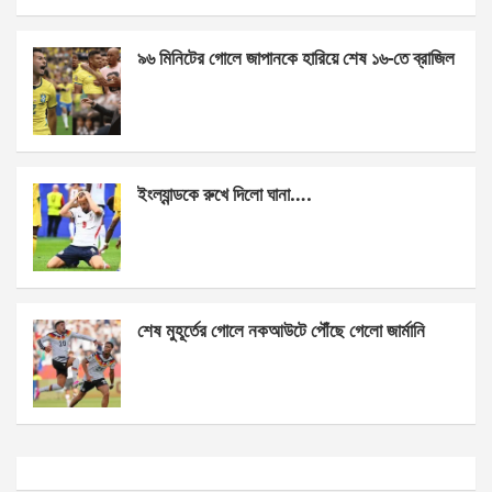
o
er
p
k
p
৯৬ মিনিটের গোলে জাপানকে হারিয়ে শেষ ১৬-তে ব্রাজিল
ইংল্যান্ডকে রুখে দিলো ঘানা….
শেষ মুহূর্তের গোলে নকআউটে পৌঁছে গেলো জার্মানি