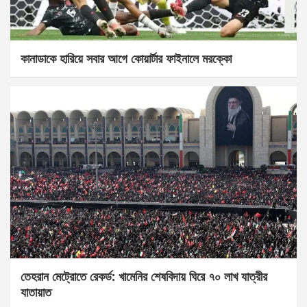
কানাডাকে হারিয়ে সবার আগে কোয়ার্টার ফাইনালে মরক্কো
তেহরান মেট্রোতে রেকর্ড: খামেনির শেষবিদায় ঘিরে ৭০ লাখ যাত্রীর
যাতায়াত