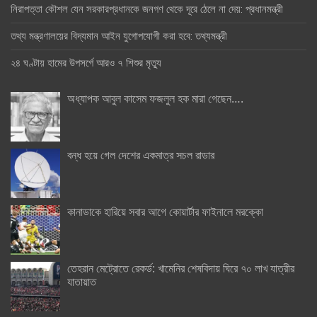
নিরাপত্তা কৌশল যেন সরকারপ্রধানকে জনগণ থেকে দূরে ঠেলে না দেয়: প্রধানমন্ত্রী
তথ্য মন্ত্রণালয়ের বিদ্যমান আইন যুগোপযোগী করা হবে: তথ্যমন্ত্রী
২৪ ঘণ্টায় হামের উপসর্গে আরও ৭ শিশুর মৃত্যু
অধ্যাপক আবুল কাসেম ফজলুল হক মারা গেছেন….
বন্ধ হয়ে গেল দেশের একমাত্র সচল রাডার
কানাডাকে হারিয়ে সবার আগে কোয়ার্টার ফাইনালে মরক্কো
তেহরান মেট্রোতে রেকর্ড: খামেনির শেষবিদায় ঘিরে ৭০ লাখ যাত্রীর
যাতায়াত