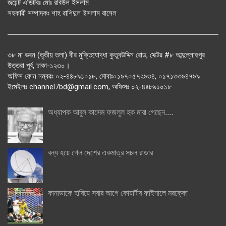
জয়েন্ট এডিটরঃ মোঃ রবিউল ইসলাম
সহকারী সম্পাদকঃ শাহ রাশিদুল ইসলাম রাসেল
৩৮ মা ভবন (তৃতীয় তলা) বীর মুক্তিযোদ্ধা কুতুবউদ্দিন রোড, সেক্টর #৮ আব্দুল্লাহপুর
উত্তরা পূর্ব, ঢাকা-১২৩০।
অফিস ফোন নম্বরঃ ০২-৪৪৮৯১০১৮, মোবাঃ০১৯৭০৫৭২৯৩৪, ০১৭১৩৩৯৪৭৯৯
ইমেইলঃ channel7bd@gmail.com, অফিসঃ ০২-৪৪৮৯১০১৮
অধ্যাপক আবুল কাসেম ফজলুল হক মারা গেছেন….
বন্ধ হয়ে গেল দেশের একমাত্র সচল রাডার
কানাডাকে হারিয়ে সবার আগে কোয়ার্টার ফাইনালে মরক্কো