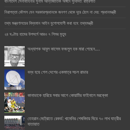
বাংলাদেশ সেনাবাহিনীর সুনাম আন্তর্জাতিক অঙ্গনে সুবিদিত: রাষ্ট্রপতি
নিরাপত্তা কৌশল যেন সরকারপ্রধানকে জনগণ থেকে দূরে ঠেলে না দেয়: প্রধানমন্ত্রী
তথ্য মন্ত্রণালয়ের বিদ্যমান আইন যুগোপযোগী করা হবে: তথ্যমন্ত্রী
২৪ ঘণ্টায় হামের উপসর্গে আরও ৭ শিশুর মৃত্যু
অধ্যাপক আবুল কাসেম ফজলুল হক মারা গেছেন….
বন্ধ হয়ে গেল দেশের একমাত্র সচল রাডার
কানাডাকে হারিয়ে সবার আগে কোয়ার্টার ফাইনালে মরক্কো
তেহরান মেট্রোতে রেকর্ড: খামেনির শেষবিদায় ঘিরে ৭০ লাখ যাত্রীর
যাতায়াত