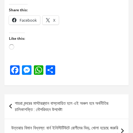
Share this:
Facebook
X
Like this:
Loading…
F
M
W
S
a
es
h
h
ce
se
at
ar
b
n
s
e
Post
পায়রা বন্দরের মাস্টারপ্ল্যান বাস্তবায়িত হলে এই অঞ্চল হবে অর্থনীতির
o
g
A
navigation
চালিকাশক্তি : নৌপরিবহন উপদেষ্টা
o
er
p
k
p
উত্তরায় বিমান বিধ্বস্ত: বার্ন ইনিস্টিটিউটে রোগীদের ভিড়, খোলা হয়েছে জরুরি