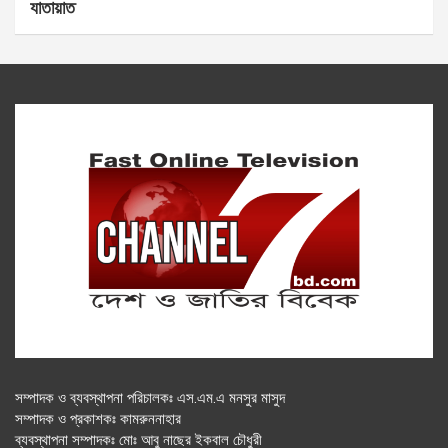
যাতায়াত
সম্পাদক ও ব্যবস্থাপনা পরিচালকঃ এস.এম.এ মনসুর মাসুদ
সম্পাদক ও প্রকাশকঃ কামরুননাহার
ব্যবস্থাপনা সম্পাদকঃ মোঃ আবু নাছের ইকবাল চৌধুরী