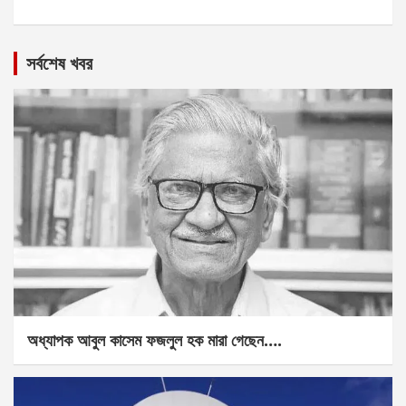
সর্বশেষ খবর
অধ্যাপক আবুল কাসেম ফজলুল হক মারা গেছেন….