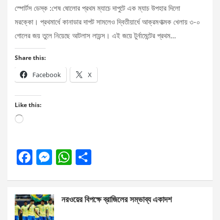
স্পোর্টস ডেস্ক :শেষ ষোলোর প্রথম ম্যাচে দাপুটে এক ম্যাচ উপহার দিলো
মরক্কো। প্রথমার্ধে কানাডার দাপট সামলেও দ্বিতীয়ার্ধে আক্রমণাত্মক খেলায় ৩-০
গোলের জয় তুলে নিয়েছে আটলাস লায়ন্স। এই জয়ে টুর্নামেন্টের প্রথম…
Share this:
Facebook
X
Like this:
Loading…
F
M
W
S
a
es
h
h
ce
se
at
ar
নরওয়ের বিপক্ষে ব্রাজিলের সম্ভাব্য একাদশ
b
n
s
e