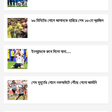
o
g
A
o
er
p
k
p
৯৬ মিনিটের গোলে জাপানকে হারিয়ে শেষ ১৬-তে ব্রাজিল
ইংল্যান্ডকে রুখে দিলো ঘানা….
শেষ মুহূর্তের গোলে নকআউটে পৌঁছে গেলো জার্মানি