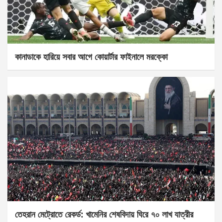
কানাডাকে হারিয়ে সবার আগে কোয়ার্টার ফাইনালে মরক্কো
তেহরান মেট্রোতে রেকর্ড: খামেনির শেষবিদায় ঘিরে ৭০ লাখ যাত্রীর