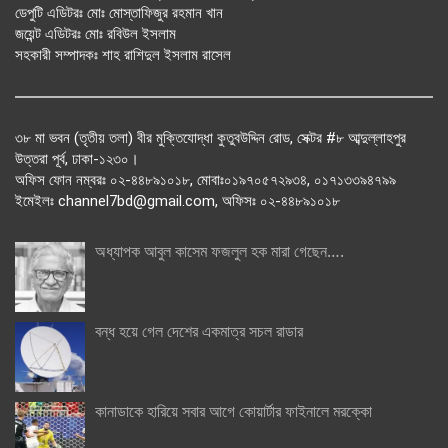
ডেপুটি এডিটরঃ মোঃ মোস্তাফিজুর রহমান খান
জয়েন্ট এডিটরঃ মোঃ রবিউল ইসলাম
সহকারী সম্পাদকঃ শাহ রাশিদুল ইসলাম রাসেল
৩৮ মা ভবন (তৃতীয় তলা) বীর মুক্তিযোদ্ধা কুতুবউদ্দিন রোড, সেক্টর #৮ আব্দুল্লাহপুর
উত্তরা পূর্ব, ঢাকা-১২৩০।
অফিস ফোন নম্বরঃ ০২-৪৪৮৯১০১৮, মোবাঃ০১৯৭০৫৭২৯৩৪, ০১৭১৩৩৯৪৭৯৯
ইমেইলঃ channel7bd@gmail.com, অফিসঃ ০২-৪৪৮৯১০১৮
অধ্যাপক আবুল কাসেম ফজলুল হক মারা গেছেন….
বন্ধ হয়ে গেল দেশের একমাত্র সচল রাডার
কানাডাকে হারিয়ে সবার আগে কোয়ার্টার ফাইনালে মরক্কো