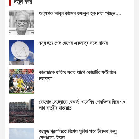
নতুন খবর
অধ্যাপক আবুল কাসেম ফজলুল হক মারা গেছেন….
বন্ধ হয়ে গেল দেশের একমাত্র সচল রাডার
কানাডাকে হারিয়ে সবার আগে কোয়ার্টার ফাইনালে
মরক্কো
তেহরান মেট্রোতে রেকর্ড: খামেনির শেষবিদায় ঘিরে ৭০
লাখ যাত্রীর যাতায়াত
হরমুজ প্রণালিতে বিশেষ সুবিধা পাবে চীনসহ বন্ধু
দেশগুলো: ইরান