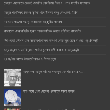
তেহরান মেট্রোতে রেকর্ড: খামেনির শেষবিদায় ঘিরে ৭০ লাখ যাত্রীর যাতায়াত
হরমুজ প্রণালিতে বিশেষ সুবিধা পাবে চীনসহ বন্ধু দেশগুলো: ইরান
দেশের ৯ অঞ্চলে ঝোড়ো হাওয়াসহ বজ্রবৃষ্টির আভাস
বাংলাদেশ সেনাবাহিনীর সুনাম আন্তর্জাতিক অঙ্গনে সুবিদিত: রাষ্ট্রপতি
নিরাপত্তা কৌশল যেন সরকারপ্রধানকে জনগণ থেকে দূরে ঠেলে না দেয়: প্রধানমন্ত্রী
তথ্য মন্ত্রণালয়ের বিদ্যমান আইন যুগোপযোগী করা হবে: তথ্যমন্ত্রী
২৪ ঘণ্টায় হামের উপসর্গে আরও ৭ শিশুর মৃত্যু
অধ্যাপক আবুল কাসেম ফজলুল হক মারা গেছেন….
বন্ধ হয়ে গেল দেশের একমাত্র সচল রাডার