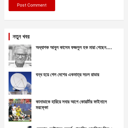
নতুন খবর
অধ্যাপক আবুল কাসেম ফজলুল হক মারা গেছেন….
বন্ধ হয়ে গেল দেশের একমাত্র সচল রাডার
কানাডাকে হারিয়ে সবার আগে কোয়ার্টার ফাইনালে
মরক্কো