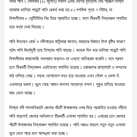
নদীর পানি। সোমবার (২১ জুলাই) সকাল ৬টায় দেশের বৃহত্তম সেচ প্রকল্প তিস্তা
ব্যারাজ ডালিয়া পয়েন্টে পানি রেকর্ড করা হয় ৫২ দশমিক শূন্য ৭ মিটার, যা
বিপৎসীমার ৮ সেন্টিমিটার নিচ দিয়ে প্রবাহিত হচ্ছে। ফলে তীরবর্তী নিম্নাঞ্চল প্লাবিত
হয়ে বন্যা দেখা দিয়েছে।
পানি উন্নয়ন বোর্ড ও নদীপাড়ের বাসিন্দারা জানান, ভারতের উজানে টানা বৃষ্টির কারণে
হঠাৎ পানি ঊর্ধ্বমুখী হয়ে তিস্তার পানি বাড়ছে। কয়েক দিন ধরে ডালিয়া পয়েন্টে পানি
বিপৎসীমার কাছাকাছি অবস্থান করলেও তা এখনো অতিক্রম করেনি। তবে প্রবল
ঢলে তীরবর্তী নিম্নাঞ্চল এরইমধ্যে প্লাবিত হয়েছে। চরাঞ্চলের রাস্তাঘাট ও ফসলের
মাঠ তলিয়ে গেছে। সড়ক যোগাযোগ বন্ধ হয়ে যাওয়ায় এখন নৌকা ও ভেলা-ই
একমাত্র ভরসা। ডুবে গেছে আমন ধানসহ অন্যান্য ফসল। পুকুর তলিয়ে যাওয়ায়
মাছ ভেসে যাচ্ছে।
তিস্তা নদী লালমনিরহাট জেলার পাঁচটি উপজেলার ওপর দিয়ে প্রবাহিত হওয়ায় নদীতে
পানি বাড়লেই জেলার অধিকাংশ তীরবর্তী এলাকা প্লাবিত হয়। এবারের ঢলে জেলার
পাঁচটি উপজেলার নিম্নাঞ্চল প্লাবিত হয়েছে। পানি আরও বাড়লে নতুন নতুন এলাকা
ডুবে যেতে পারে বলে আশঙ্কা করা হচ্ছে।