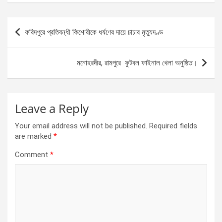
ce
se
at
ar
b
n
s
e
Post
ফরিদপুরে প্রতিবন্ধী কিশোরীকে ধর্ষণের দায়ে চাচার মৃত্যুদণ্ড
o
g
A
navigation
o
er
p
মনোহরদীর, রামপুরে ফুটবল ফাইনাল খেলা অনুষ্ঠিত।
k
p
Leave a Reply
Your email address will not be published.
Required fields
are marked
*
Comment
*