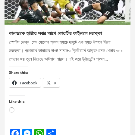
কানাডাকে হারিয়ে সবার আগে কোয়ার্টার ফাইনালে মরক্কো
স্পোর্টস ডেস্ক :শেষ ষোলোর প্রথম ম্যাচে দাপুটে এক ম্যাচ উপহার দিলো
মরক্কো। প্রথমার্ধে কানাডার দাপট সামলেও দ্বিতীয়ার্ধে আক্রমণাত্মক খেলায় ৩-০
গোলের জয় তুলে নিয়েছে আটলাস লায়ন্স। এই জয়ে টুর্নামেন্টের প্রথম…
Share this:
Facebook
X
Like this:
Loading…
F
M
W
S