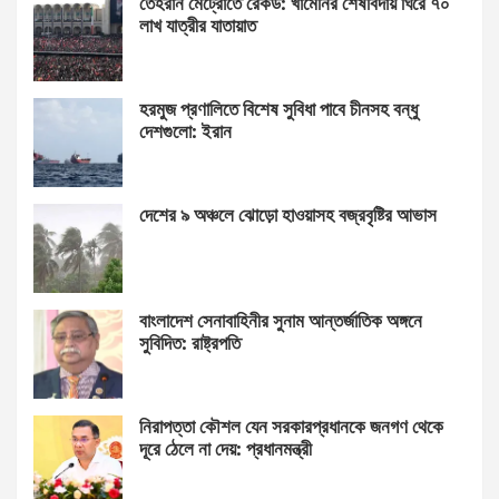
তেহরান মেট্রোতে রেকর্ড: খামেনির শেষবিদায় ঘিরে ৭০
লাখ যাত্রীর যাতায়াত
হরমুজ প্রণালিতে বিশেষ সুবিধা পাবে চীনসহ বন্ধু
দেশগুলো: ইরান
দেশের ৯ অঞ্চলে ঝোড়ো হাওয়াসহ বজ্রবৃষ্টির আভাস
বাংলাদেশ সেনাবাহিনীর সুনাম আন্তর্জাতিক অঙ্গনে
সুবিদিত: রাষ্ট্রপতি
নিরাপত্তা কৌশল যেন সরকারপ্রধানকে জনগণ থেকে
দূরে ঠেলে না দেয়: প্রধানমন্ত্রী