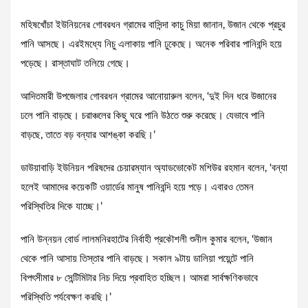
মহিষখোঁচা ইউনিয়নের গোবরধন গ্রামের বাসিন্দা কাচু মিয়া জানান, উজান থেকে প্রচুর
পানি আসছে। এরইমধ্যে নিচু এলাকায় পানি ঢুকেছে। অনেক পরিবার পানিবন্দি হয়ে
পড়েছে। রাস্তাঘাট তলিয়ে গেছে।
আদিতমারী উপজেলার গোবরধন গ্রামের আনোয়ারুল বলেন, ‘দুই দিন ধরে উজানের
ঢলে পানি বাড়ছে। চরাঞ্চলের কিছু ঘরে পানি উঠতে শুরু করেছে। যেভাবে পানি
বাড়ছে, তাতে বড় বন্যার আশঙ্কা করছি।’
ডাউয়াবাড়ি ইউনিয়ন পরিষদের চেয়ারম্যান অ্যাডভোকেট মশিউর রহমান বলেন, ‘বন্যা
হলেই আমাদের কয়েকটি ওয়ার্ডের মানুষ পানিবন্দি হয়ে পড়ে। এবারও তেমন
পরিস্থিতির দিকে যাচ্ছে।’
পানি উন্নয়ন বোর্ড লালমনিরহাটের নির্বাহী প্রকৌশলী শুনীল কুমার বলেন, ‘উজান
থেকে পানি আসায় তিস্তার পানি বাড়ছে। সকাল ৯টায় ডালিয়া পয়েন্টে পানি
বিপৎসীমার ৮ সেন্টিমিটার নিচ দিয়ে প্রবাহিত হচ্ছিল। আমরা সার্বক্ষণিকভাবে
পরিস্থিতি পর্যবেক্ষণ করছি।’