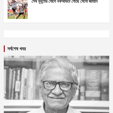
শেষ মুহূর্তের গোলে নকআউটে পৌঁছে গেলো জার্মানি
সর্বশেষ খবর