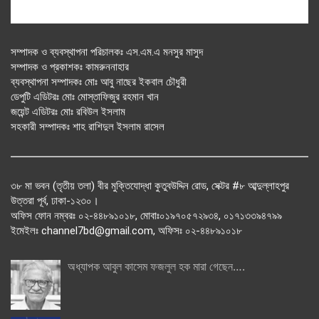
সম্পাদক ও ব্যবস্থাপনা পরিচালকঃ এস.এম.এ মনসুর মাসুদ
সম্পাদক ও প্রকাশকঃ কামরুননাহার
ব্যবস্থাপনা সম্পাদকঃ মোঃ আবু নাছের ইকবাল চৌধুরী
ডেপুটি এডিটরঃ মোঃ মোস্তাফিজুর রহমান খান
জয়েন্ট এডিটরঃ মোঃ রবিউল ইসলাম
সহকারী সম্পাদকঃ শাহ রাশিদুল ইসলাম রাসেল
৩৮ মা ভবন (তৃতীয় তলা) বীর মুক্তিযোদ্ধা কুতুবউদ্দিন রোড, সেক্টর #৮ আব্দুল্লাহপুর
উত্তরা পূর্ব, ঢাকা-১২৩০।
অফিস ফোন নম্বরঃ ০২-৪৪৮৯১০১৮, মোবাঃ০১৯৭০৫৭২৯৩৪, ০১৭১৩৩৯৪৭৯৯
ইমেইলঃ channel7bd@gmail.com, অফিসঃ ০২-৪৪৮৯১০১৮
অধ্যাপক আবুল কাসেম ফজলুল হক মারা গেছেন….