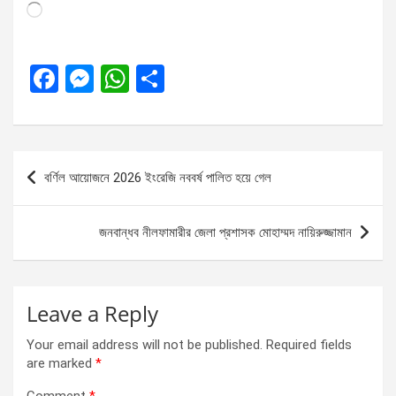
Loading…
F
M
W
S
a
es
h
h
ce
se
at
ar
b
n
s
e
Post
বর্ণিল আয়োজনে 2026 ইংরেজি নববর্ষ পালিত হয়ে গেল
o
g
A
navigation
o
er
p
জনবান্ধব নীলফামারীর জেলা প্রশাসক মোহাম্মদ নায়িরুজ্জামান
k
p
Leave a Reply
Your email address will not be published.
Required fields
are marked
*