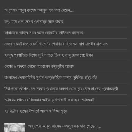
অধ্যাপক আবুল কাসেম ফজলুল হক মারা গেছেন….
বন্ধ হয়ে গেল দেশের একমাত্র সচল রাডার
কানাডাকে হারিয়ে সবার আগে কোয়ার্টার ফাইনালে মরক্কো
তেহরান মেট্রোতে রেকর্ড: খামেনির শেষবিদায় ঘিরে ৭০ লাখ যাত্রীর যাতায়াত
হরমুজ প্রণালিতে বিশেষ সুবিধা পাবে চীনসহ বন্ধু দেশগুলো: ইরান
দেশের ৯ অঞ্চলে ঝোড়ো হাওয়াসহ বজ্রবৃষ্টির আভাস
বাংলাদেশ সেনাবাহিনীর সুনাম আন্তর্জাতিক অঙ্গনে সুবিদিত: রাষ্ট্রপতি
নিরাপত্তা কৌশল যেন সরকারপ্রধানকে জনগণ থেকে দূরে ঠেলে না দেয়: প্রধানমন্ত্রী
তথ্য মন্ত্রণালয়ের বিদ্যমান আইন যুগোপযোগী করা হবে: তথ্যমন্ত্রী
২৪ ঘণ্টায় হামের উপসর্গে আরও ৭ শিশুর মৃত্যু
অধ্যাপক আবুল কাসেম ফজলুল হক মারা গেছেন….