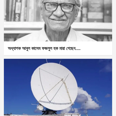
অধ্যাপক আবুল কাসেম ফজলুল হক মারা গেছেন….