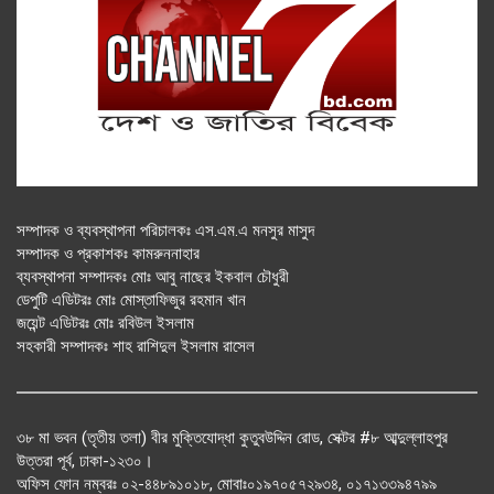
সম্পাদক ও ব্যবস্থাপনা পরিচালকঃ এস.এম.এ মনসুর মাসুদ
সম্পাদক ও প্রকাশকঃ কামরুননাহার
ব্যবস্থাপনা সম্পাদকঃ মোঃ আবু নাছের ইকবাল চৌধুরী
ডেপুটি এডিটরঃ মোঃ মোস্তাফিজুর রহমান খান
জয়েন্ট এডিটরঃ মোঃ রবিউল ইসলাম
সহকারী সম্পাদকঃ শাহ রাশিদুল ইসলাম রাসেল
৩৮ মা ভবন (তৃতীয় তলা) বীর মুক্তিযোদ্ধা কুতুবউদ্দিন রোড, সেক্টর #৮ আব্দুল্লাহপুর
উত্তরা পূর্ব, ঢাকা-১২৩০।
অফিস ফোন নম্বরঃ ০২-৪৪৮৯১০১৮, মোবাঃ০১৯৭০৫৭২৯৩৪, ০১৭১৩৩৯৪৭৯৯