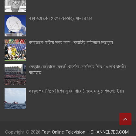
বন্ধ হয়ে গেল দেশের একমাত্র সচল রাডার
কানাডাকে হারিয়ে সবার আগে কোয়ার্টার ফাইনালে মরক্কো
তেহরান মেট্রোতে রেকর্ড: খামেনির শেষবিদায় ঘিরে ৭০ লাখ যাত্রীর
যাতায়াত
হরমুজ প্রণালিতে বিশেষ সুবিধা পাবে চীনসহ বন্ধু দেশগুলো: ইরান
Copyright © 2026
Fast Online Television – CHANNEL7BD.COM