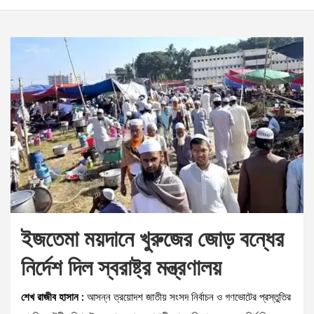
ইজতেমা ময়দানে ‌খুরুজের জোড় বন্ধের
নির্দেশ দিল স্বরাষ্ট্র মন্ত্রণালয়
শেখ রাজীব হাসান :
আসন্ন ত্রয়োদশ জাতীয় সংসদ নির্বাচন ও গণভোটের প্রস্তুতির