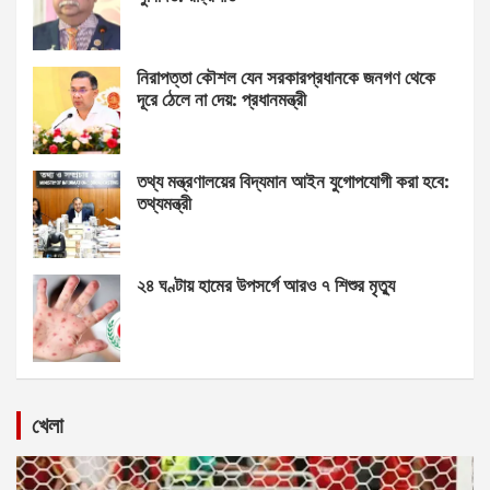
নিরাপত্তা কৌশল যেন সরকারপ্রধানকে জনগণ থেকে
দূরে ঠেলে না দেয়: প্রধানমন্ত্রী
তথ্য মন্ত্রণালয়ের বিদ্যমান আইন যুগোপযোগী করা হবে:
তথ্যমন্ত্রী
২৪ ঘণ্টায় হামের উপসর্গে আরও ৭ শিশুর মৃত্যু
খেলা