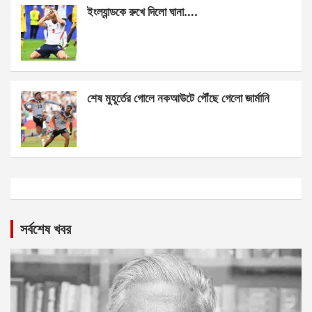
ইংল্যান্ডকে রুখে দিলো ঘানা….
শেষ মুহূর্তের গোলে নকআউটে পৌঁছে গেলো জার্মানি
সর্বশেষ খবর