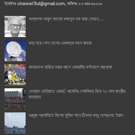
ইমেইলঃ channel7bd@gmail.com, অফিসঃ ০২-৪৪৮৯১০১৮
অধ্যাপক আবুল কাসেম ফজলুল হক মারা গেছেন….
বন্ধ হয়ে গেল দেশের একমাত্র সচল রাডার
কানাডাকে হারিয়ে সবার আগে কোয়ার্টার ফাইনালে মরক্কো
তেহরান মেট্রোতে রেকর্ড: খামেনির শেষবিদায় ঘিরে ৭০ লাখ যাত্রীর
যাতায়াত
হরমুজ প্রণালিতে বিশেষ সুবিধা পাবে চীনসহ বন্ধু দেশগুলো: ইরান