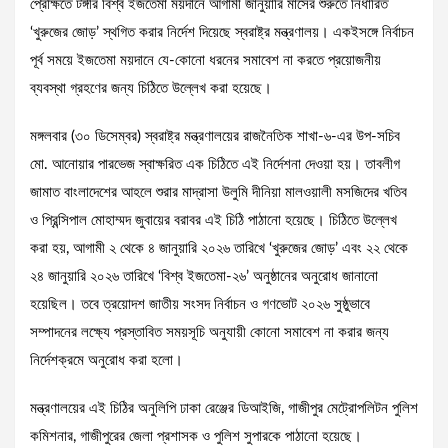
প্রেক্ষিতে টঙ্গীর বিশ্ব ইজতেমা ময়দানে আগামী জানুয়ারি মাসের শুরুতে নির্ধারিত
‘খুরুজের জোড়’ স্থগিত করার নির্দেশ দিয়েছে স্বরাষ্ট্র মন্ত্রণালয়। একইসঙ্গে নির্বাচন
পূর্ব সময়ে ইজতেমা ময়দানে যে-কোনো ধরনের সমাবেশ না করতে প্রয়োজনীয়
ব্যবস্থা গ্রহণের জন্য চিঠিতে উল্লেখ করা হয়েছে।
মঙ্গলবার (৩০ ডিসেম্বর) স্বরাষ্ট্র মন্ত্রণালয়ের রাজনৈতিক শাখা-৬-এর উপ-সচিব
মো. আনোয়ার পারভেজ স্বাক্ষরিত এক চিঠিতে এই নির্দেশনা দেওয়া হয়। তাবলীগ
জামাত বাংলাদেশের আহলে শুরার মাদ্রাসা উলুমি দীনিয়া মালওয়ালী মসজিদের খতিব
ও প্রিন্সিপাল মোহাম্মদ জুবায়ের বরাবর এই চিঠি পাঠানো হয়েছে। চিঠিতে উল্লেখ
করা হয়, আগামী ২ থেকে ৪ জানুয়ারি ২০২৬ তারিখে ‘খুরুজের জোড়’ এবং ২২ থেকে
২৪ জানুয়ারি ২০২৬ তারিখে ‘বিশ্ব ইজতেমা-২৬’ অনুষ্ঠানের অনুরোধ জানানো
হয়েছিল। তবে ত্রয়োদশ জাতীয় সংসদ নির্বাচন ও গণভোট ২০২৬ সুষ্ঠুভাবে
সম্পাদনের লক্ষ্যে প্রস্তাবিত সময়সূচি অনুযায়ী কোনো সমাবেশ না করার জন্য
নির্দেশক্রমে অনুরোধ করা হলো।
মন্ত্রণালয়ের এই চিঠির অনুলিপি ঢাকা রেঞ্জের ডিআইজি, গাজীপুর মেট্রোপলিটন পুলিশ
কমিশনার, গাজীপুরের জেলা প্রশাসক ও পুলিশ সুপারকে পাঠানো হয়েছে।