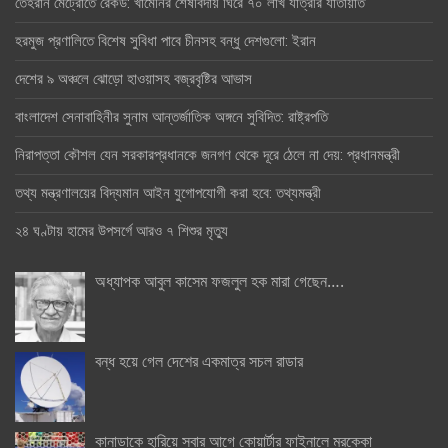
তেহরান মেট্রোতে রেকর্ড: খামেনির শেষবিদায় ঘিরে ৭০ লাখ যাত্রীর যাতায়াত
হরমুজ প্রণালিতে বিশেষ সুবিধা পাবে চীনসহ বন্ধু দেশগুলো: ইরান
দেশের ৯ অঞ্চলে ঝোড়ো হাওয়াসহ বজ্রবৃষ্টির আভাস
বাংলাদেশ সেনাবাহিনীর সুনাম আন্তর্জাতিক অঙ্গনে সুবিদিত: রাষ্ট্রপতি
নিরাপত্তা কৌশল যেন সরকারপ্রধানকে জনগণ থেকে দূরে ঠেলে না দেয়: প্রধানমন্ত্রী
তথ্য মন্ত্রণালয়ের বিদ্যমান আইন যুগোপযোগী করা হবে: তথ্যমন্ত্রী
২৪ ঘণ্টায় হামের উপসর্গে আরও ৭ শিশুর মৃত্যু
অধ্যাপক আবুল কাসেম ফজলুল হক মারা গেছেন….
বন্ধ হয়ে গেল দেশের একমাত্র সচল রাডার
কানাডাকে হারিয়ে সবার আগে কোয়ার্টার ফাইনালে মরক্কো