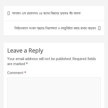
ce
se
at
ar
b
n
s
e
Post
সালমান এফ রহমানসহ ৩৪ জনের বিরুদ্ধে দুদকের পাঁচ মামলা
o
g
A
navigation
o
er
p
নির্বাচনকালে সংবাদ প্রচারে নিরপেক্ষতা ও বস্তুনিষ্ঠতা বজায় রাখার আহ্বান
k
p
Leave a Reply
Your email address will not be published.
Required fields
are marked
*
Comment
*