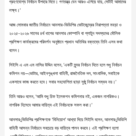
গ্রহণযোগ্য নির্বাচন উপহার দিতে। গণতন্ত্র যেন আরও এগিয়ে যায়, সেটাই আমাদের
লক্ষ্য।’
আজ সোমবার জাতীয় নির্বাচনে আনসার-ভিডিপির ভোটকেন্দ্রের নিরাপত্তা মহড়া ও
২০২৫-২০২৬ সালের ৪র্থ ধাপের আনসার কোম্পানি বা প্লাটুন সদস্যদের মৌলিক
প্রশিক্ষণ কার্যক্রমের পরিদর্শন অনুষ্ঠানে প্রধান অতিথির বক্তব্যে তিনি এসব কথা
বলেন।
সিইসি এ এম এম নাসির উদ্দিন বলেন, ‘একটি সুন্দর নির্বাচন দিতে হলে শুধু নির্বাচন
কমিশন নয়—ভোটার, আইনশৃঙ্খলা বাহিনী, রাজনৈতিক দল, সাংবাদিক, সবাইকে
একসাথে কাজ করতে হবে। সবার সহযোগিতা ছাড়া সুষ্ঠু নির্বাচন সম্ভব নয়।’
তিনি আরও বলেন, ‘আমি শুধু চিফ ইলেকশন কমিশনার নই, একজন নাগরিকও।
নাগরিক হিসেবে আমার দায়িত্ব এই নির্বাচনকে সফল করা।’
আনসার-ুভিডিপির প্রশিক্ষণকে ‘বিনিয়োগ’ আখ্যা দিয়ে সিইসি বলেন, আনসার-ুভিডিপি
বাহিনী আসন্ন নির্বাচনে সবচেয়ে বড় দায়িত্ব পালন করবে। এই প্রশিক্ষণ হলো