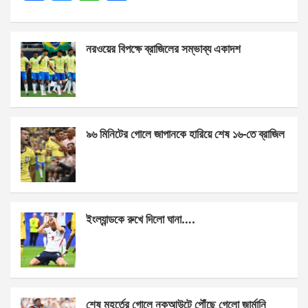
a
es
h
h
ce
se
at
ar
নরওয়ের বিপক্ষে ব্রাজিলের সম্ভাব্য একাদশ
b
n
s
e
o
g
A
o
er
p
k
p
৯৬ মিনিটের গোলে জাপানকে হারিয়ে শেষ ১৬-তে ব্রাজিল
ইংল্যান্ডকে রুখে দিলো ঘানা….
শেষ মুহূর্তের গোলে নকআউটে পৌঁছে গেলো জার্মানি