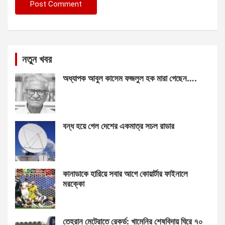
নতুন খবর
অধ্যাপক আবুল কাসেম ফজলুল হক মারা গেছেন….
বন্ধ হয়ে গেল দেশের একমাত্র সচল রাডার
কানাডাকে হারিয়ে সবার আগে কোয়ার্টার ফাইনালে
মরক্কো
তেহরান মেট্রোতে রেকর্ড: খামেনির শেষবিদায় ঘিরে ৭০