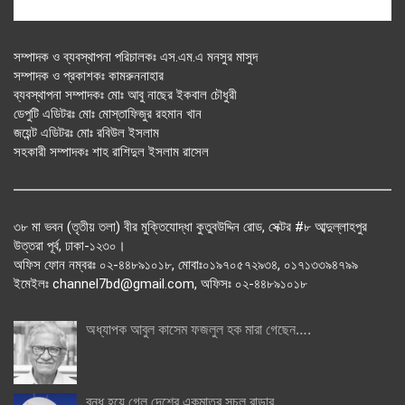
সম্পাদক ও ব্যবস্থাপনা পরিচালকঃ এস.এম.এ মনসুর মাসুদ
সম্পাদক ও প্রকাশকঃ কামরুননাহার
ব্যবস্থাপনা সম্পাদকঃ মোঃ আবু নাছের ইকবাল চৌধুরী
ডেপুটি এডিটরঃ মোঃ মোস্তাফিজুর রহমান খান
জয়েন্ট এডিটরঃ মোঃ রবিউল ইসলাম
সহকারী সম্পাদকঃ শাহ রাশিদুল ইসলাম রাসেল
৩৮ মা ভবন (তৃতীয় তলা) বীর মুক্তিযোদ্ধা কুতুবউদ্দিন রোড, সেক্টর #৮ আব্দুল্লাহপুর
উত্তরা পূর্ব, ঢাকা-১২৩০।
অফিস ফোন নম্বরঃ ০২-৪৪৮৯১০১৮, মোবাঃ০১৯৭০৫৭২৯৩৪, ০১৭১৩৩৯৪৭৯৯
ইমেইলঃ channel7bd@gmail.com, অফিসঃ ০২-৪৪৮৯১০১৮
অধ্যাপক আবুল কাসেম ফজলুল হক মারা গেছেন….
বন্ধ হয়ে গেল দেশের একমাত্র সচল রাডার