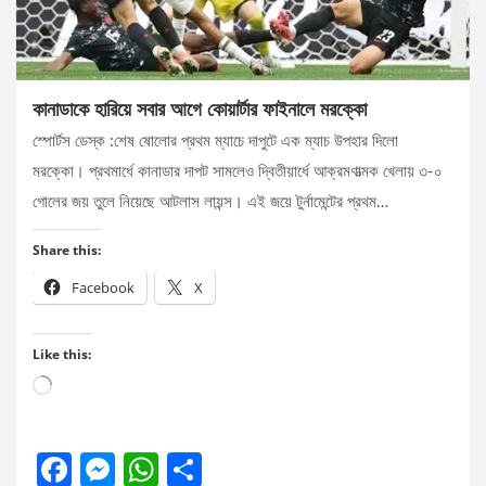
কানাডাকে হারিয়ে সবার আগে কোয়ার্টার ফাইনালে মরক্কো
স্পোর্টস ডেস্ক :শেষ ষোলোর প্রথম ম্যাচে দাপুটে এক ম্যাচ উপহার দিলো
মরক্কো। প্রথমার্ধে কানাডার দাপট সামলেও দ্বিতীয়ার্ধে আক্রমণাত্মক খেলায় ৩-০
গোলের জয় তুলে নিয়েছে আটলাস লায়ন্স। এই জয়ে টুর্নামেন্টের প্রথম…
Share this:
Facebook
X
Like this:
Loading…
F
M
W
S