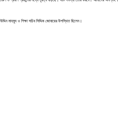
, ‘তরুণ ও প্রবীণ প্রজন্মের মধ্যে দূরত্ব বাড়ছে। এটি সমস্যা তৈরি করবে। আমাদের অবশ্যই দ
়াহিদউদ্দিন মাহমুদ ও শিক্ষা সচিব সিদ্দিক জোবায়ের উপস্থিত ছিলেন।