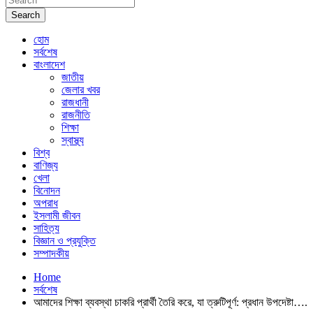
Search
হোম
সর্বশেষ
বাংলাদেশ
জাতীয়
জেলার খবর
রাজধানী
রাজনীতি
শিক্ষা
স্বাস্থ্য
বিশ্ব
বাণিজ্য
খেলা
বিনোদন
অপরাধ
ইসলামী জীবন
সাহিত্য
বিজ্ঞান ও প্রযুক্তি
সম্পাদকীয়
Home
সর্বশেষ
আমাদের শিক্ষা ব্যবস্থা চাকরি প্রার্থী তৈরি করে, যা ত্রুটিপূর্ণ: প্রধান উপদেষ্টা….