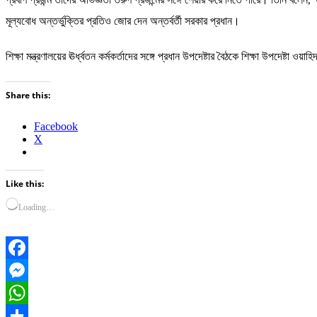
প্রবীণ প্রজন্ম তাদের অভিজ্ঞতা তরুণ প্রজন্মের সঙ্গে শেয়ার করে নিতে পারে। তিনি বলেন
মূল্যবোধ অন্তর্ভুক্তির প্রতিও জোর দেন অন্তর্বর্তী সরকার প্রধান।
শিক্ষা মন্ত্রণালয়ের ঊর্ধ্বতন কর্মকর্তাদের সঙ্গে প্রধান উপদেষ্টার বৈঠকে শিক্ষা উপদেষ্টা ওয
Share this:
Facebook
X
Like this:
Loading…
Facebook
Messenger
WhatsApp