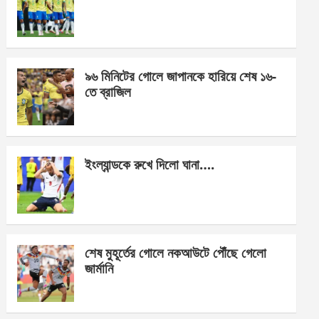
o
g
A
o
er
p
k
p
৯৬ মিনিটের গোলে জাপানকে হারিয়ে শেষ ১৬-
তে ব্রাজিল
ইংল্যান্ডকে রুখে দিলো ঘানা….
শেষ মুহূর্তের গোলে নকআউটে পৌঁছে গেলো
জার্মানি