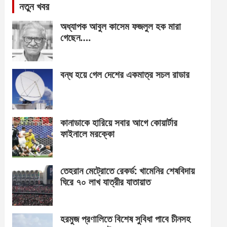
নতুন খবর
অধ্যাপক আবুল কাসেম ফজলুল হক মারা
গেছেন….
বন্ধ হয়ে গেল দেশের একমাত্র সচল রাডার
কানাডাকে হারিয়ে সবার আগে কোয়ার্টার
ফাইনালে মরক্কো
তেহরান মেট্রোতে রেকর্ড: খামেনির শেষবিদায়
ঘিরে ৭০ লাখ যাত্রীর যাতায়াত
হরমুজ প্রণালিতে বিশেষ সুবিধা পাবে চীনসহ