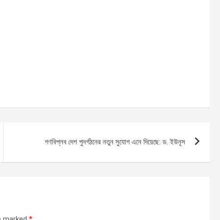
গণবিপ্লব দেশ পুনর্গঠনের নতুন সুযোগ এনে দিয়েছে: ড. ইউনূস
re marked
*