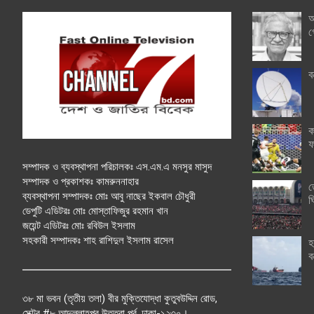
অ
গ
ব
ক
ফ
সম্পাদক ও ব্যবস্থাপনা পরিচালকঃ এস.এম.এ মনসুর মাসুদ
সম্পাদক ও প্রকাশকঃ কামরুননাহার
ত
ব্যবস্থাপনা সম্পাদকঃ মোঃ আবু নাছের ইকবাল চৌধুরী
ঘ
ডেপুটি এডিটরঃ মোঃ মোস্তাফিজুর রহমান খান
জয়েন্ট এডিটরঃ মোঃ রবিউল ইসলাম
সহকারী সম্পাদকঃ শাহ রাশিদুল ইসলাম রাসেল
হ
ব
৩৮ মা ভবন (তৃতীয় তলা) বীর মুক্তিযোদ্ধা কুতুবউদ্দিন রোড,
সেক্টর #৮ আব্দুল্লাহপুর উত্তরা পূর্ব, ঢাকা-১২৩০।