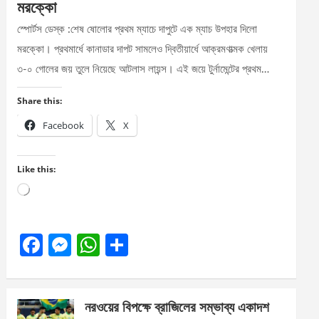
মরক্কো
স্পোর্টস ডেস্ক :শেষ ষোলোর প্রথম ম্যাচে দাপুটে এক ম্যাচ উপহার দিলো
মরক্কো। প্রথমার্ধে কানাডার দাপট সামলেও দ্বিতীয়ার্ধে আক্রমণাত্মক খেলায়
৩-০ গোলের জয় তুলে নিয়েছে আটলাস লায়ন্স। এই জয়ে টুর্নামেন্টের প্রথম…
Share this:
Facebook
X
Like this:
Loading…
F
M
W
S
a
es
h
h
ce
se
at
ar
নরওয়ের বিপক্ষে ব্রাজিলের সম্ভাব্য একাদশ
b
n
s
e