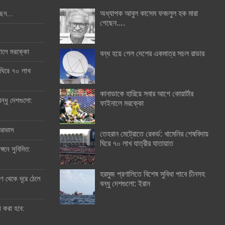
অধ্যাপক আবুল কাসেম ফজলুল হক মারা
ছেন….
গেছেন….
ইনালে মরক্কো
বন্ধ হয়ে গেল দেশের একমাত্র সচল রাডার
 ঘিরে ৭০ লাখ
কানাডাকে হারিয়ে সবার আগে কোয়ার্টার
ন্ধু দেশগুলো:
ফাইনালে মরক্কো
র আভাস
তেহরান মেট্রোতে রেকর্ড: খামেনির শেষবিদায়
ঘিরে ৭০ লাখ যাত্রীর যাতায়াত
্গনে সুবিদিত:
হরমুজ প্রণালিতে বিশেষ সুবিধা পাবে চীনসহ
 থেকে দূরে ঠেলে
বন্ধু দেশগুলো: ইরান
ী করা হবে: