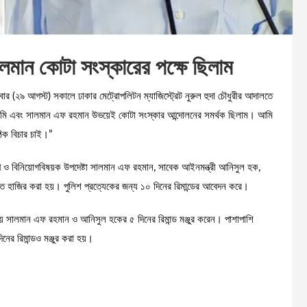
মান কোটা সংস্কারের পক্ষে ছিলাম
ার (২৯ আগস্ট) সকালে ঢাকার মেট্রোপলিটন ম্যাজিস্ট্রেট নুরুল হুদা চৌধুরীর আদালতে
, “আমি এবং সালমান এফ রহমান উভয়েই কোটা সংস্কার আন্দোলনের সমর্থক ছিলাম। আমি
ঠিক বিচার চাই।”
িল্প ও বিনিয়োগবিষয়ক উপদেষ্টা সালমান এফ রহমান, সাবেক আইনমন্ত্রী আনিসুল হক,
ে হাজির করা হয়। পুলিশ প্রত্যেকের জন্য ১০ দিনের রিমান্ডের আবেদন করে।
য় সালমান এফ রহমান ও আনিসুল হকের ৫ দিনের রিমান্ড মঞ্জুর করেন। পাশাপাশি
র রিমান্ডও মঞ্জুর করা হয়।