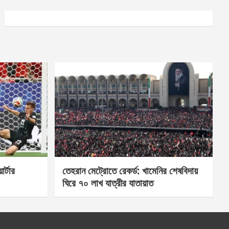
র্টার
তেহরান মেট্রোতে রেকর্ড: খামেনির শেষবিদায়
ঘিরে ৭০ লাখ যাত্রীর যাতায়াত