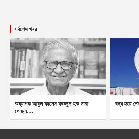
সর্বশেষ খবর
অধ্যাপক আবুল কাসেম ফজলুল হক মারা
বন্ধ হয়ে গ
গেছেন….