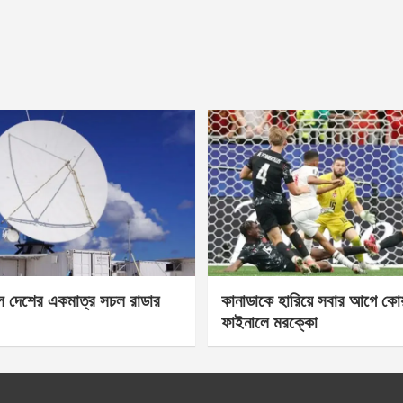
েল দেশের একমাত্র সচল রাডার
কানাডাকে হারিয়ে সবার আগে কোয়া
ফাইনালে মরক্কো