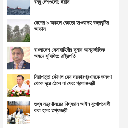
বন্ধু দেশগুলো: ইরান
দেশের ৯ অঞ্চলে ঝোড়ো হাওয়াসহ বজ্রবৃষ্টির
আভাস
বাংলাদেশ সেনাবাহিনীর সুনাম আন্তর্জাতিক
অঙ্গনে সুবিদিত: রাষ্ট্রপতি
নিরাপত্তা কৌশল যেন সরকারপ্রধানকে জনগণ
থেকে দূরে ঠেলে না দেয়: প্রধানমন্ত্রী
তথ্য মন্ত্রণালয়ের বিদ্যমান আইন যুগোপযোগী
করা হবে: তথ্যমন্ত্রী