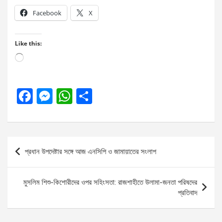
Facebook
X
Like this:
Loading…
F
M
W
S
a
es
h
h
ce
se
at
ar
b
n
s
e
Post
প্রধান উপদেষ্টার সঙ্গে আজ এনসিপি ও জামায়াতের সংলাপ
o
g
A
navigation
o
er
p
মুসলিম শিশু-কিশোরীদের ওপর সহিংসতা: রাজশাহীতে উলামা-জনতা পরিষদের
k
p
প্রতিবাদ