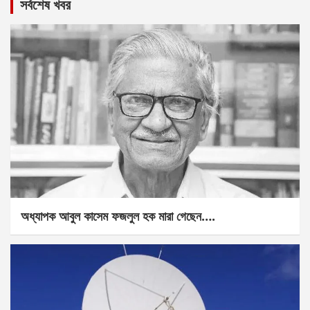
সর্বশেষ খবর
অধ্যাপক আবুল কাসেম ফজলুল হক মারা গেছেন….