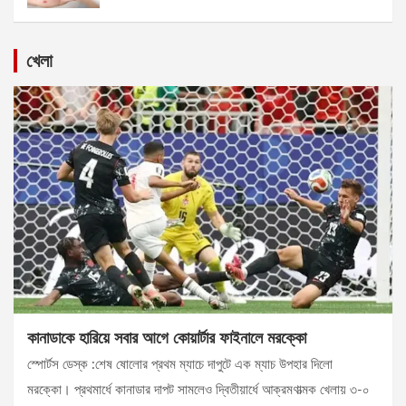
খেলা
কানাডাকে হারিয়ে সবার আগে কোয়ার্টার ফাইনালে মরক্কো
স্পোর্টস ডেস্ক :শেষ ষোলোর প্রথম ম্যাচে দাপুটে এক ম্যাচ উপহার দিলো
মরক্কো। প্রথমার্ধে কানাডার দাপট সামলেও দ্বিতীয়ার্ধে আক্রমণাত্মক খেলায় ৩-০