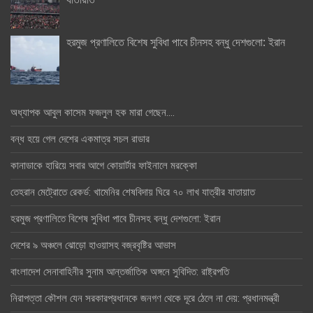
হরমুজ প্রণালিতে বিশেষ সুবিধা পাবে চীনসহ বন্ধু দেশগুলো: ইরান
অধ্যাপক আবুল কাসেম ফজলুল হক মারা গেছেন….
বন্ধ হয়ে গেল দেশের একমাত্র সচল রাডার
কানাডাকে হারিয়ে সবার আগে কোয়ার্টার ফাইনালে মরক্কো
তেহরান মেট্রোতে রেকর্ড: খামেনির শেষবিদায় ঘিরে ৭০ লাখ যাত্রীর যাতায়াত
হরমুজ প্রণালিতে বিশেষ সুবিধা পাবে চীনসহ বন্ধু দেশগুলো: ইরান
দেশের ৯ অঞ্চলে ঝোড়ো হাওয়াসহ বজ্রবৃষ্টির আভাস
বাংলাদেশ সেনাবাহিনীর সুনাম আন্তর্জাতিক অঙ্গনে সুবিদিত: রাষ্ট্রপতি
নিরাপত্তা কৌশল যেন সরকারপ্রধানকে জনগণ থেকে দূরে ঠেলে না দেয়: প্রধানমন্ত্রী