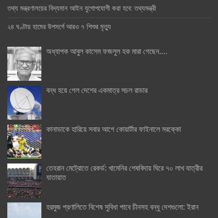
তথ্য মন্ত্রণালয়ের বিদ্যমান আইন যুগোপযোগী করা হবে: তথ্যমন্ত্রী
২৪ ঘণ্টায় হামের উপসর্গে আরও ৭ শিশুর মৃত্যু
অধ্যাপক আবুল কাসেম ফজলুল হক মারা গেছেন….
বন্ধ হয়ে গেল দেশের একমাত্র সচল রাডার
কানাডাকে হারিয়ে সবার আগে কোয়ার্টার ফাইনালে মরক্কো
তেহরান মেট্রোতে রেকর্ড: খামেনির শেষবিদায় ঘিরে ৭০ লাখ যাত্রীর
যাতায়াত
হরমুজ প্রণালিতে বিশেষ সুবিধা পাবে চীনসহ বন্ধু দেশগুলো: ইরান