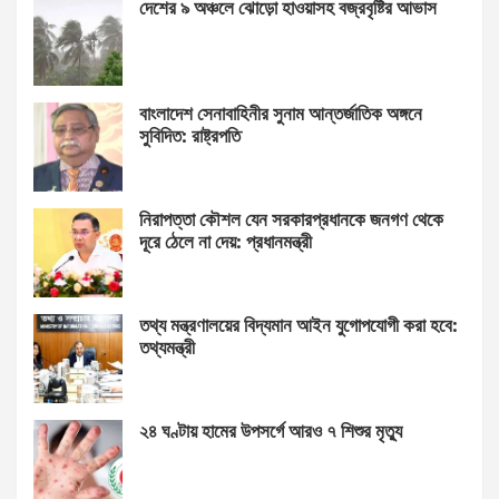
দেশের ৯ অঞ্চলে ঝোড়ো হাওয়াসহ বজ্রবৃষ্টির আভাস
বাংলাদেশ সেনাবাহিনীর সুনাম আন্তর্জাতিক অঙ্গনে
সুবিদিত: রাষ্ট্রপতি
নিরাপত্তা কৌশল যেন সরকারপ্রধানকে জনগণ থেকে
দূরে ঠেলে না দেয়: প্রধানমন্ত্রী
তথ্য মন্ত্রণালয়ের বিদ্যমান আইন যুগোপযোগী করা হবে:
তথ্যমন্ত্রী
২৪ ঘণ্টায় হামের উপসর্গে আরও ৭ শিশুর মৃত্যু