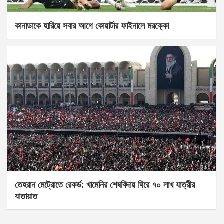
কানাডাকে হারিয়ে সবার আগে কোয়ার্টার ফাইনালে মরক্কো
তেহরান মেট্রোতে রেকর্ড: খামেনির শেষবিদায় ঘিরে ৭০ লাখ যাত্রীর
যাতায়াত