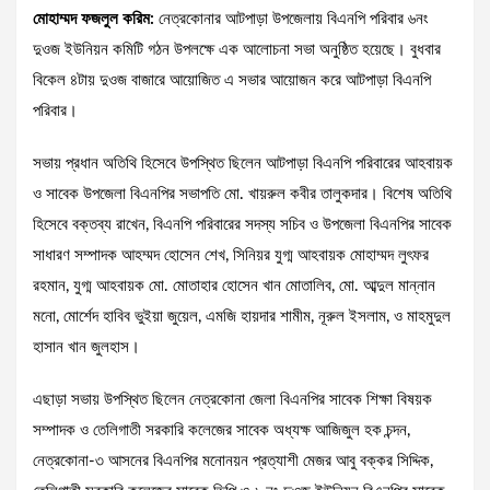
মোহাম্মদ ফজলুল করিম:
নেত্রকোনার আটপাড়া উপজেলায় বিএনপি পরিবার ৬নং
দুওজ ইউনিয়ন কমিটি গঠন উপলক্ষে এক আলোচনা সভা অনুষ্ঠিত হয়েছে। বুধবার
বিকেল ৪টায় দুওজ বাজারে আয়োজিত এ সভার আয়োজন করে আটপাড়া বিএনপি
পরিবার।
সভায় প্রধান অতিথি হিসেবে উপস্থিত ছিলেন আটপাড়া বিএনপি পরিবারের আহবায়ক
ও সাবেক উপজেলা বিএনপির সভাপতি মো. খায়রুল কবীর তালুকদার। বিশেষ অতিথি
হিসেবে বক্তব্য রাখেন, বিএনপি পরিবারের সদস্য সচিব ও উপজেলা বিএনপির সাবেক
সাধারণ সম্পাদক আহম্মদ হোসেন শেখ, সিনিয়র যুগ্ম আহবায়ক মোহাম্মদ লুৎফর
রহমান, যুগ্ম আহবায়ক মো. মোতাহার হোসেন খান মোতালিব, মো. আব্দুল মান্নান
মনো, মোর্শেদ হাবিব ভুইয়া জুয়েল, এমজি হায়দার শামীম, নূরুল ইসলাম, ও মাহমুদুল
হাসান খান জুলহাস।
এছাড়া সভায় উপস্থিত ছিলেন নেত্রকোনা জেলা বিএনপির সাবেক শিক্ষা বিষয়ক
সম্পাদক ও তেলিগাতী সরকারি কলেজের সাবেক অধ্যক্ষ আজিজুল হক চন্দন,
নেত্রকোনা-৩ আসনের বিএনপির মনোনয়ন প্রত্যাশী মেজর আবু বক্কর সিদ্দিক,