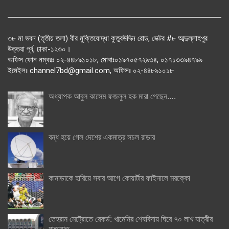
৩৮ মা ভবন (তৃতীয় তলা) বীর মুক্তিযোদ্ধা কুতুবউদ্দিন রোড, সেক্টর #৮ আব্দুল্লাহপুর
উত্তরা পূর্ব, ঢাকা-১২৩০।
অফিস ফোন নম্বরঃ ০২-৪৪৮৯১০১৮, মোবাঃ০১৯৭০৫৭২৯৩৪, ০১৭১৩৩৯৪৭৯৯
ইমেইলঃ channel7bd@gmail.com, অফিসঃ ০২-৪৪৮৯১০১৮
অধ্যাপক আবুল কাসেম ফজলুল হক মারা গেছেন….
বন্ধ হয়ে গেল দেশের একমাত্র সচল রাডার
কানাডাকে হারিয়ে সবার আগে কোয়ার্টার ফাইনালে মরক্কো
তেহরান মেট্রোতে রেকর্ড: খামেনির শেষবিদায় ঘিরে ৭০ লাখ যাত্রীর
যাতায়াত