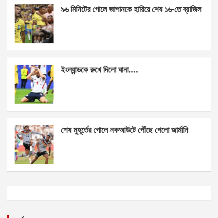
k
p
৯৬ মিনিটের গোলে জাপানকে হারিয়ে শেষ ১৬-তে ব্রাজিল
ইংল্যান্ডকে রুখে দিলো ঘানা….
শেষ মুহূর্তের গোলে নকআউটে পৌঁছে গেলো জার্মানি