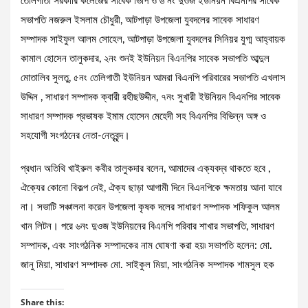
তেলিগাতী সরকারি কলেজের সাবেক ভিপি ও ৬ নং দুওজ ইউনিয়ন বিএনপির সাবেক
সভাপতি নজরুল ইসলাম চৌধুরী, আটপাড়া উপজেলা যুবদলের সাবেক সাধারণ
সম্পাদক সাইফুল আলম সোহেল, আটপাড়া উপজেলা যুবদলের সিনিয়র যুগ্ম আহ্বায়ক
কামাল হোসেন তালুকদার, ২নং শুনই ইউনিয়ন বিএনপির সাবেক সভাপতি আব্দুল
মোতালিব সুলতু, ৫নং তেলিগাতী ইউনিয়ন আমরা বিএনপি পরিবারের সভাপতি এখলাস
উদ্দিন , সাধারণ সম্পাদক ক্বারী রহীছউদ্দীন, ৭নং সুখারী ইউনিয়ন বিএনপির সাবেক
সাধারণ সম্পাদক প্রভাষক ইমাম হোসেন মেহেদী সহ বিএনপির বিভিন্ন অঙ্গ ও
সহযোগী সংগঠনের নেতা-নেতৃবৃন্দ।
প্রধান অতিথি খাইরুল কবীর তালুকদার বলেন, আমাদের এক্যবদ্ব থাকতে হবে ,
ঐক্যের কোনো বিকল্প নেই, ঐক্য ছাড়া আগামী দিনে বিএনপিকে ক্ষমতায় আনা যাবে
না। সভাটি সঞ্চালনা করেন উপজেলা কৃষক দলের সাধারণ সম্পাদক শফিকুল আলম
খান লিটন। পরে ৬নং দুওজ ইউনিয়নের বিএনপি পরিবার শাখার সভাপতি, সাধারণ
সম্পাদক, এবং সাংগঠনিক সম্পাদকের নাম ঘোষণা করা হয়৷ সভাপতি হলেন: মো.
জানু মিয়া, সাধারণ সম্পাদক মো. সাইকুল মিয়া, সাংগঠনিক সম্পাদক শামসুল হক
Share this: