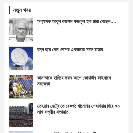
নতুন খবর
অধ্যাপক আবুল কাসেম ফজলুল হক মারা গেছেন….
বন্ধ হয়ে গেল দেশের একমাত্র সচল রাডার
কানাডাকে হারিয়ে সবার আগে কোয়ার্টার ফাইনালে
মরক্কো
তেহরান মেট্রোতে রেকর্ড: খামেনির শেষবিদায় ঘিরে ৭০
লাখ যাত্রীর যাতায়াত