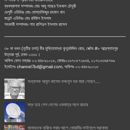
ব্যবস্থাপনা সম্পাদকঃ মোঃ আবু নাছের ইকবাল চৌধুরী
ডেপুটি এডিটরঃ মোঃ মোস্তাফিজুর রহমান খান
জয়েন্ট এডিটরঃ মোঃ রবিউল ইসলাম
সহকারী সম্পাদকঃ শাহ রাশিদুল ইসলাম রাসেল
৩৮ মা ভবন (তৃতীয় তলা) বীর মুক্তিযোদ্ধা কুতুবউদ্দিন রোড, সেক্টর #৮ আব্দুল্লাহপুর
উত্তরা পূর্ব, ঢাকা-১২৩০।
অফিস ফোন নম্বরঃ ০২-৪৪৮৯১০১৮, মোবাঃ০১৯৭০৫৭২৯৩৪, ০১৭১৩৩৯৪৭৯৯
ইমেইলঃ channel7bd@gmail.com, অফিসঃ ০২-৪৪৮৯১০১৮
অধ্যাপক আবুল কাসেম ফজলুল হক মারা গেছেন….
বন্ধ হয়ে গেল দেশের একমাত্র সচল রাডার
কানাডাকে হারিয়ে সবার আগে কোয়ার্টার ফাইনালে মরক্কো