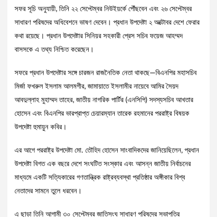
সফর সূচি অনুযায়ী, তিনি ২২ সেপ্টেম্বর নিউইয়র্কে পৌঁছবেন এবং ২৬ সেপ্টেম্বর
সাধারণ পরিষদের অধিবেশনে ভাষণ দেবেন। প্রধান উপদেষ্টা ২ অক্টোবর দেশে ফেরার
কথা রয়েছে। প্রধান উপদেষ্টার সিনিয়র সহকারী প্রেস সচিব ফয়েজ আহম্মদ
বাসসকে এ তথ্য নিশ্চিত করেছেন।
সফরে প্রধান উপদেষ্টার সঙ্গে চারজন রাজনৈতিক নেতা থাকছে—বিএনপির মহাসচিব
মির্জা ফখরুল ইসলাম আলমগীর, জামায়াতে ইসলামীর নায়েবে আমির সৈয়দ
আবদুল্লাহ মুহাম্মদ তাহের, জাতীয় নাগরিক পার্টির (এনসিপি) সদস্যসচিব আখতার
হোসেন এবং বিএনপির ভারপ্রাপ্ত চেয়ারম্যান তারেক রহমানের পররাষ্ট্র বিষয়ক
উপদেষ্টা হুমায়ুন কবির।
এর আগে পররাষ্ট্র উপদেষ্টা মো. তৌহিদ হোসেন সাংবাদিকদের জানিয়েছিলেন, প্রধান
উপদেষ্টা বিগত এক বছরে দেশে সংঘটিত সংস্কার এবং আসন্ন জাতীয় নির্বাচনের
মাধ্যমে একটি সত্যিকারের গণতান্ত্রিক রাষ্ট্রব্যবস্থা প্রতিষ্ঠার অঙ্গীকার বিশ্ব
নেতাদের সামনে তুলে ধরবেন।
এ ছাড়া তিনি আগামী ৩০ সেপ্টেম্বর জাতিসংঘ সাধারণ পরিষদের সভাপতির