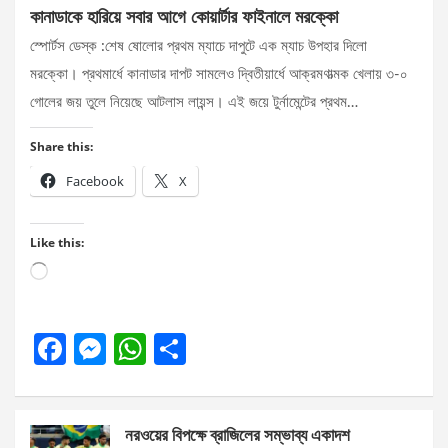
কানাডাকে হারিয়ে সবার আগে কোয়ার্টার ফাইনালে মরক্কো
স্পোর্টস ডেস্ক :শেষ ষোলোর প্রথম ম্যাচে দাপুটে এক ম্যাচ উপহার দিলো
মরক্কো। প্রথমার্ধে কানাডার দাপট সামলেও দ্বিতীয়ার্ধে আক্রমণাত্মক খেলায় ৩-০
গোলের জয় তুলে নিয়েছে আটলাস লায়ন্স। এই জয়ে টুর্নামেন্টের প্রথম…
Share this:
Facebook
X
Like this:
Loading…
F
M
W
S
a
es
h
h
ce
se
at
ar
নরওয়ের বিপক্ষে ব্রাজিলের সম্ভাব্য একাদশ
b
n
s
e