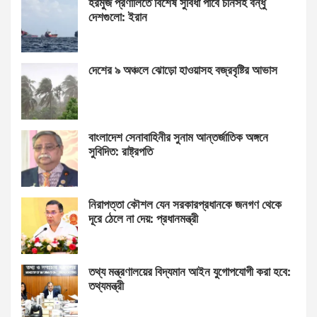
হরমুজ প্রণালিতে বিশেষ সুবিধা পাবে চীনসহ বন্ধু
দেশগুলো: ইরান
দেশের ৯ অঞ্চলে ঝোড়ো হাওয়াসহ বজ্রবৃষ্টির আভাস
বাংলাদেশ সেনাবাহিনীর সুনাম আন্তর্জাতিক অঙ্গনে
সুবিদিত: রাষ্ট্রপতি
নিরাপত্তা কৌশল যেন সরকারপ্রধানকে জনগণ থেকে
দূরে ঠেলে না দেয়: প্রধানমন্ত্রী
তথ্য মন্ত্রণালয়ের বিদ্যমান আইন যুগোপযোগী করা হবে:
তথ্যমন্ত্রী