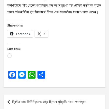
সভাপতিত্বে ‘হাই লেভেল কনফারেন্স অন দ্য সিচুয়েশন অব রোহিঙ্গা মুসলিমস অ্যান্ড
আদার মাইনোরিটিস ইন মিয়ানমার’ শীর্ষক এক উচ্চপর্যায়ের সভায়ও অংশ নেবেন।
Share this:
Facebook
X
Like this:
Loading…
F
M
W
S
a
es
h
h
ce
se
at
ar
b
n
s
e
Post
ব্রিটেন আজ ফিলিস্তিনকে রাষ্ট্র হিসেবে স্বীকৃতি দেবে : গণমাধ্যম
o
g
A
navigation