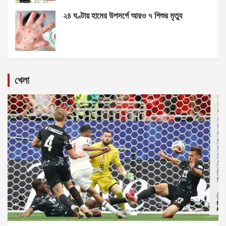
২৪ ঘণ্টায় হামের উপসর্গে আরও ৭ শিশুর মৃত্যু
খেলা