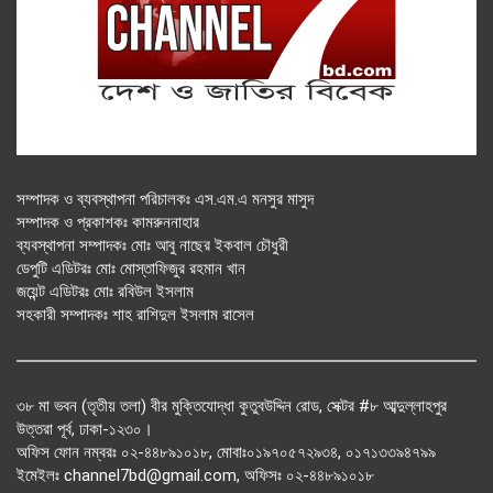
সম্পাদক ও ব্যবস্থাপনা পরিচালকঃ এস.এম.এ মনসুর মাসুদ
সম্পাদক ও প্রকাশকঃ কামরুননাহার
ব্যবস্থাপনা সম্পাদকঃ মোঃ আবু নাছের ইকবাল চৌধুরী
ডেপুটি এডিটরঃ মোঃ মোস্তাফিজুর রহমান খান
জয়েন্ট এডিটরঃ মোঃ রবিউল ইসলাম
সহকারী সম্পাদকঃ শাহ রাশিদুল ইসলাম রাসেল
৩৮ মা ভবন (তৃতীয় তলা) বীর মুক্তিযোদ্ধা কুতুবউদ্দিন রোড, সেক্টর #৮ আব্দুল্লাহপুর
উত্তরা পূর্ব, ঢাকা-১২৩০।
অফিস ফোন নম্বরঃ ০২-৪৪৮৯১০১৮, মোবাঃ০১৯৭০৫৭২৯৩৪, ০১৭১৩৩৯৪৭৯৯
ইমেইলঃ channel7bd@gmail.com, অফিসঃ ০২-৪৪৮৯১০১৮