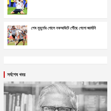
শেষ মুহূর্তের গোলে নকআউটে পৌঁছে গেলো জার্মানি
সর্বশেষ খবর