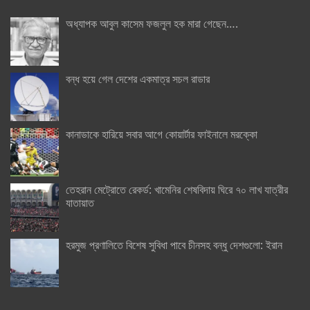
অধ্যাপক আবুল কাসেম ফজলুল হক মারা গেছেন….
বন্ধ হয়ে গেল দেশের একমাত্র সচল রাডার
কানাডাকে হারিয়ে সবার আগে কোয়ার্টার ফাইনালে মরক্কো
তেহরান মেট্রোতে রেকর্ড: খামেনির শেষবিদায় ঘিরে ৭০ লাখ যাত্রীর
যাতায়াত
হরমুজ প্রণালিতে বিশেষ সুবিধা পাবে চীনসহ বন্ধু দেশগুলো: ইরান