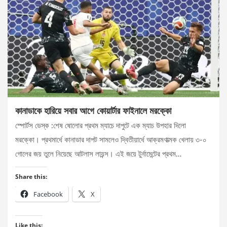
কানাডাকে হারিয়ে সবার আগে কোয়ার্টার ফাইনালে মরক্কো
স্পোর্টস ডেস্ক :শেষ ষোলোর প্রথম ম্যাচে দাপুটে এক ম্যাচ উপহার দিলো
মরক্কো। প্রথমার্ধে কানাডার দাপট সামলেও দ্বিতীয়ার্ধে আক্রমণাত্মক খেলায় ৩-০
গোলের জয় তুলে নিয়েছে আটলাস লায়ন্স। এই জয়ে টুর্নামেন্টের প্রথম…
Share this:
Facebook
X
Like this: