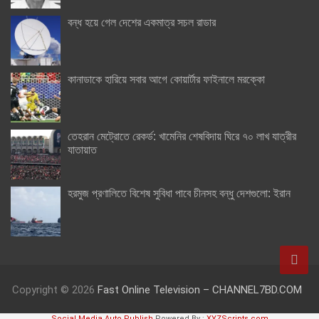
বন্ধ হয়ে গেল দেশের একমাত্র সচল রাডার
কানাডাকে হারিয়ে সবার আগে কোয়ার্টার ফাইনালে মরক্কো
তেহরান মেট্রোতে রেকর্ড: খামেনির শেষবিদায় ঘিরে ৭০ লাখ যাত্রীর
যাতায়াত
হরমুজ প্রণালিতে বিশেষ সুবিধা পাবে চীনসহ বন্ধু দেশগুলো: ইরান
Copyright © 2026
Fast Online Television – CHANNEL7BD.COM
Social Media Auto Publish
Powered By :
XYZScripts.com