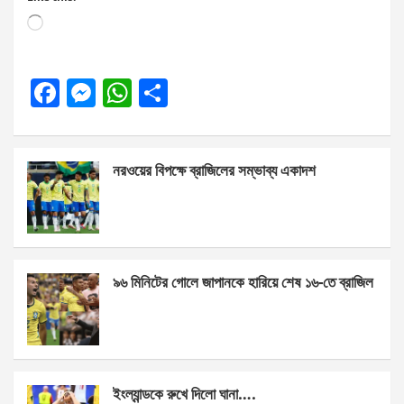
Loading…
F
M
W
S
a
es
h
h
ce
se
at
ar
নরওয়ের বিপক্ষে ব্রাজিলের সম্ভাব্য একাদশ
b
n
s
e
o
g
A
o
er
p
k
p
৯৬ মিনিটের গোলে জাপানকে হারিয়ে শেষ ১৬-তে ব্রাজিল
ইংল্যান্ডকে রুখে দিলো ঘানা….