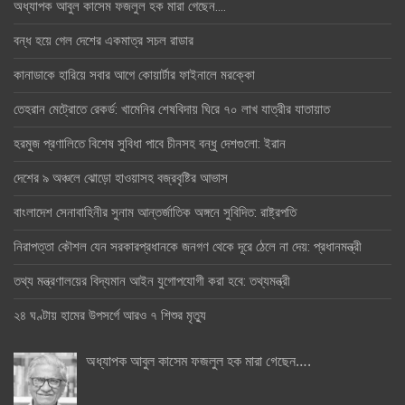
অধ্যাপক আবুল কাসেম ফজলুল হক মারা গেছেন….
বন্ধ হয়ে গেল দেশের একমাত্র সচল রাডার
কানাডাকে হারিয়ে সবার আগে কোয়ার্টার ফাইনালে মরক্কো
তেহরান মেট্রোতে রেকর্ড: খামেনির শেষবিদায় ঘিরে ৭০ লাখ যাত্রীর যাতায়াত
হরমুজ প্রণালিতে বিশেষ সুবিধা পাবে চীনসহ বন্ধু দেশগুলো: ইরান
দেশের ৯ অঞ্চলে ঝোড়ো হাওয়াসহ বজ্রবৃষ্টির আভাস
বাংলাদেশ সেনাবাহিনীর সুনাম আন্তর্জাতিক অঙ্গনে সুবিদিত: রাষ্ট্রপতি
নিরাপত্তা কৌশল যেন সরকারপ্রধানকে জনগণ থেকে দূরে ঠেলে না দেয়: প্রধানমন্ত্রী
তথ্য মন্ত্রণালয়ের বিদ্যমান আইন যুগোপযোগী করা হবে: তথ্যমন্ত্রী
২৪ ঘণ্টায় হামের উপসর্গে আরও ৭ শিশুর মৃত্যু
অধ্যাপক আবুল কাসেম ফজলুল হক মারা গেছেন….