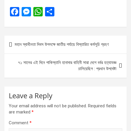
F
M
W
S
a
es
h
h
ce
se
at
ar
b
n
s
e
Post
মহান স্বাধীনতা দিবস উপলক্ষে জাতীয় পর্যায়ে বিস্তারিত কর্মসূচি গ্রহণ
o
g
A
navigation
o
er
p
৭১ সালের এই দিনে পাকিস্তানি হানাদার বাহিনী সারা দেশে বর্বর হত্যাযজ্ঞ
k
p
চালিয়েছিল : প্রধান উপদেষ্টা
Leave a Reply
Your email address will not be published.
Required fields
are marked
*
Comment
*