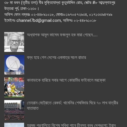
৩৮ মা ভবন (তৃতীয় তলা) বীর মুক্তিযোদ্ধা কুতুবউদ্দিন রোড, সেক্টর #৮ আব্দুল্লাহপুর
উত্তরা পূর্ব, ঢাকা-১২৩০।
অফিস ফোন নম্বরঃ ০২-৪৪৮৯১০১৮, মোবাঃ০১৯৭০৫৭২৯৩৪, ০১৭১৩৩৯৪৭৯৯
ইমেইলঃ channel7bd@gmail.com, অফিসঃ ০২-৪৪৮৯১০১৮
অধ্যাপক আবুল কাসেম ফজলুল হক মারা গেছেন….
বন্ধ হয়ে গেল দেশের একমাত্র সচল রাডার
কানাডাকে হারিয়ে সবার আগে কোয়ার্টার ফাইনালে মরক্কো
তেহরান মেট্রোতে রেকর্ড: খামেনির শেষবিদায় ঘিরে ৭০ লাখ যাত্রীর
যাতায়াত
হরমুজ প্রণালিতে বিশেষ সুবিধা পাবে চীনসহ বন্ধু দেশগুলো: ইরান