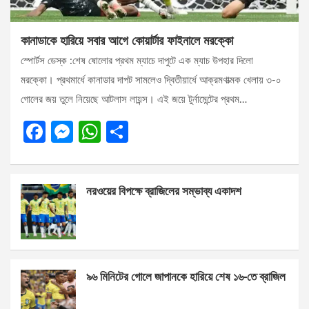
কানাডাকে হারিয়ে সবার আগে কোয়ার্টার ফাইনালে মরক্কো
স্পোর্টস ডেস্ক :শেষ ষোলোর প্রথম ম্যাচে দাপুটে এক ম্যাচ উপহার দিলো
মরক্কো। প্রথমার্ধে কানাডার দাপট সামলেও দ্বিতীয়ার্ধে আক্রমণাত্মক খেলায় ৩-০
গোলের জয় তুলে নিয়েছে আটলাস লায়ন্স। এই জয়ে টুর্নামেন্টের প্রথম…
F
M
W
S
a
es
h
h
ce
se
at
ar
নরওয়ের বিপক্ষে ব্রাজিলের সম্ভাব্য একাদশ
b
n
s
e
o
g
A
o
er
p
k
p
৯৬ মিনিটের গোলে জাপানকে হারিয়ে শেষ ১৬-তে ব্রাজিল