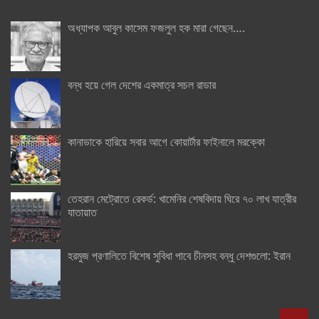
অধ্যাপক আবুল কাসেম ফজলুল হক মারা গেছেন….
বন্ধ হয়ে গেল দেশের একমাত্র সচল রাডার
কানাডাকে হারিয়ে সবার আগে কোয়ার্টার ফাইনালে মরক্কো
তেহরান মেট্রোতে রেকর্ড: খামেনির শেষবিদায় ঘিরে ৭০ লাখ যাত্রীর
যাতায়াত
হরমুজ প্রণালিতে বিশেষ সুবিধা পাবে চীনসহ বন্ধু দেশগুলো: ইরান