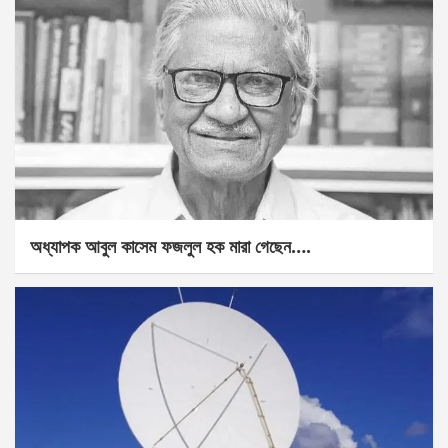
অধ্যাপক আবুল কাসেম ফজলুল হক মারা গেছেন….