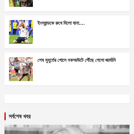
ইংল্যান্ডকে রুখে দিলো ঘানা….
শেষ মুহূর্তের গোলে নকআউটে পৌঁছে গেলো জার্মানি
সর্বশেষ খবর