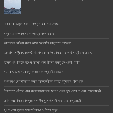
অধ্যাপক আবুল কাসেম ফজলুল হক মারা গেছেন….
বন্ধ হয়ে গেল দেশের একমাত্র সচল রাডার
কানাডাকে হারিয়ে সবার আগে কোয়ার্টার ফাইনালে মরক্কো
তেহরান মেট্রোতে রেকর্ড: খামেনির শেষবিদায় ঘিরে ৭০ লাখ যাত্রীর যাতায়াত
হরমুজ প্রণালিতে বিশেষ সুবিধা পাবে চীনসহ বন্ধু দেশগুলো: ইরান
দেশের ৯ অঞ্চলে ঝোড়ো হাওয়াসহ বজ্রবৃষ্টির আভাস
বাংলাদেশ সেনাবাহিনীর সুনাম আন্তর্জাতিক অঙ্গনে সুবিদিত: রাষ্ট্রপতি
নিরাপত্তা কৌশল যেন সরকারপ্রধানকে জনগণ থেকে দূরে ঠেলে না দেয়: প্রধানমন্ত্রী
তথ্য মন্ত্রণালয়ের বিদ্যমান আইন যুগোপযোগী করা হবে: তথ্যমন্ত্রী
২৪ ঘণ্টায় হামের উপসর্গে আরও ৭ শিশুর মৃত্যু