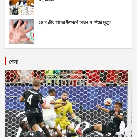
২৪ ঘণ্টায় হামের উপসর্গে আরও ৭ শিশুর মৃত্যু
খেলা