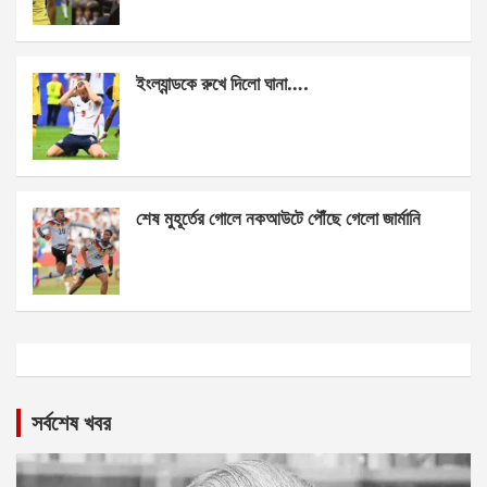
ইংল্যান্ডকে রুখে দিলো ঘানা….
শেষ মুহূর্তের গোলে নকআউটে পৌঁছে গেলো জার্মানি
সর্বশেষ খবর