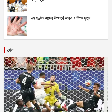
২৪ ঘণ্টায় হামের উপসর্গে আরও ৭ শিশুর মৃত্যু
খেলা