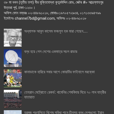
৩৮ মা ভবন (তৃতীয় তলা) বীর মুক্তিযোদ্ধা কুতুবউদ্দিন রোড, সেক্টর #৮ আব্দুল্লাহপুর
উত্তরা পূর্ব, ঢাকা-১২৩০।
অফিস ফোন নম্বরঃ ০২-৪৪৮৯১০১৮, মোবাঃ০১৯৭০৫৭২৯৩৪, ০১৭১৩৩৯৪৭৯৯
ইমেইলঃ channel7bd@gmail.com, অফিসঃ ০২-৪৪৮৯১০১৮
অধ্যাপক আবুল কাসেম ফজলুল হক মারা গেছেন….
বন্ধ হয়ে গেল দেশের একমাত্র সচল রাডার
কানাডাকে হারিয়ে সবার আগে কোয়ার্টার ফাইনালে মরক্কো
তেহরান মেট্রোতে রেকর্ড: খামেনির শেষবিদায় ঘিরে ৭০ লাখ যাত্রীর
যাতায়াত
হরমুজ প্রণালিতে বিশেষ সুবিধা পাবে চীনসহ বন্ধু দেশগুলো: ইরান