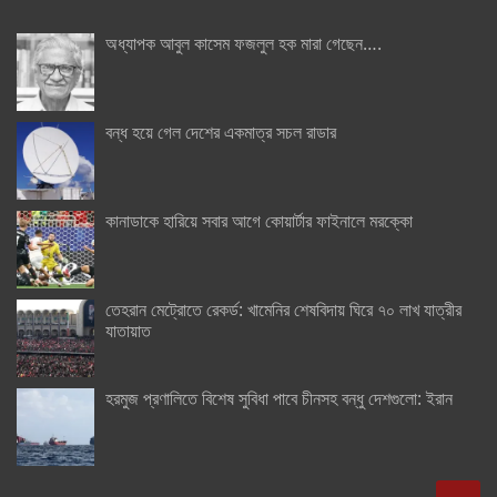
অধ্যাপক আবুল কাসেম ফজলুল হক মারা গেছেন….
বন্ধ হয়ে গেল দেশের একমাত্র সচল রাডার
কানাডাকে হারিয়ে সবার আগে কোয়ার্টার ফাইনালে মরক্কো
তেহরান মেট্রোতে রেকর্ড: খামেনির শেষবিদায় ঘিরে ৭০ লাখ যাত্রীর
যাতায়াত
হরমুজ প্রণালিতে বিশেষ সুবিধা পাবে চীনসহ বন্ধু দেশগুলো: ইরান