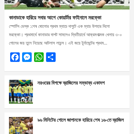
কানাডাকে হারিয়ে সবার আগে কোয়ার্টার ফাইনালে মরক্কো
স্পোর্টস ডেস্ক :শেষ ষোলোর প্রথম ম্যাচে দাপুটে এক ম্যাচ উপহার দিলো
মরক্কো। প্রথমার্ধে কানাডার দাপট সামলেও দ্বিতীয়ার্ধে আক্রমণাত্মক খেলায় ৩-০
গোলের জয় তুলে নিয়েছে আটলাস লায়ন্স। এই জয়ে টুর্নামেন্টের প্রথম…
F
M
W
S
a
es
h
h
ce
se
at
ar
নরওয়ের বিপক্ষে ব্রাজিলের সম্ভাব্য একাদশ
b
n
s
e
o
g
A
o
er
p
k
p
৯৬ মিনিটের গোলে জাপানকে হারিয়ে শেষ ১৬-তে ব্রাজিল