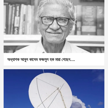
অধ্যাপক আবুল কাসেম ফজলুল হক মারা গেছেন….