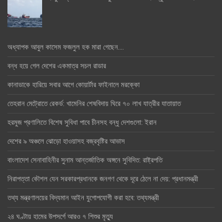
অধ্যাপক আবুল কাসেম ফজলুল হক মারা গেছেন….
বন্ধ হয়ে গেল দেশের একমাত্র সচল রাডার
কানাডাকে হারিয়ে সবার আগে কোয়ার্টার ফাইনালে মরক্কো
তেহরান মেট্রোতে রেকর্ড: খামেনির শেষবিদায় ঘিরে ৭০ লাখ যাত্রীর যাতায়াত
হরমুজ প্রণালিতে বিশেষ সুবিধা পাবে চীনসহ বন্ধু দেশগুলো: ইরান
দেশের ৯ অঞ্চলে ঝোড়ো হাওয়াসহ বজ্রবৃষ্টির আভাস
বাংলাদেশ সেনাবাহিনীর সুনাম আন্তর্জাতিক অঙ্গনে সুবিদিত: রাষ্ট্রপতি
নিরাপত্তা কৌশল যেন সরকারপ্রধানকে জনগণ থেকে দূরে ঠেলে না দেয়: প্রধানমন্ত্রী
তথ্য মন্ত্রণালয়ের বিদ্যমান আইন যুগোপযোগী করা হবে: তথ্যমন্ত্রী
২৪ ঘণ্টায় হামের উপসর্গে আরও ৭ শিশুর মৃত্যু