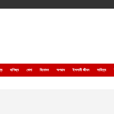
্ব
বাণিজ্য
খেলা
বিনোদন
অপরাধ
ইসলামী জীবন
সাহিত্য