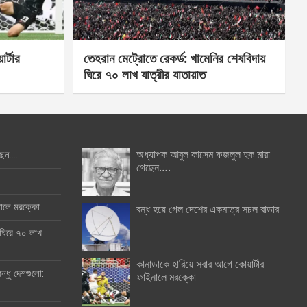
র্টার
তেহরান মেট্রোতে রেকর্ড: খামেনির শেষবিদায়
ঘিরে ৭০ লাখ যাত্রীর যাতায়াত
অধ্যাপক আবুল কাসেম ফজলুল হক মারা
ছেন….
গেছেন….
ইনালে মরক্কো
বন্ধ হয়ে গেল দেশের একমাত্র সচল রাডার
 ঘিরে ৭০ লাখ
কানাডাকে হারিয়ে সবার আগে কোয়ার্টার
ন্ধু দেশগুলো:
ফাইনালে মরক্কো