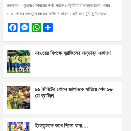
মরক্কো। প্রথমার্ধে কানাডার দাপট সামলেও দ্বিতীয়ার্ধে আক্রমণাত্মক খেলায়
৩-০ গোলের জয় তুলে নিয়েছে আটলাস লায়ন্স। এই জয়ে টুর্নামেন্টের প্রথম…
F
M
W
S
a
es
h
h
ce
se
at
ar
নরওয়ের বিপক্ষে ব্রাজিলের সম্ভাব্য একাদশ
b
n
s
e
o
g
A
o
er
p
k
p
৯৬ মিনিটের গোলে জাপানকে হারিয়ে শেষ ১৬-
তে ব্রাজিল
ইংল্যান্ডকে রুখে দিলো ঘানা….