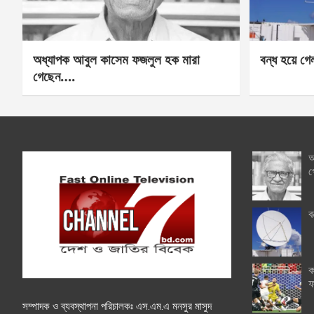
অধ্যাপক আবুল কাসেম ফজলুল হক মারা
বন্ধ হয়ে গ
গেছেন….
অ
গ
ব
ক
ফ
সম্পাদক ও ব্যবস্থাপনা পরিচালকঃ এস.এম.এ মনসুর মাসুদ