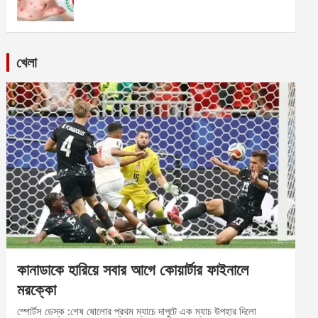
খেলা
কানাডাকে হারিয়ে সবার আগে কোয়ার্টার ফাইনালে
মরক্কো
স্পোর্টস ডেস্ক :শেষ ষোলোর প্রথম ম্যাচে দাপুটে এক ম্যাচ উপহার দিলো