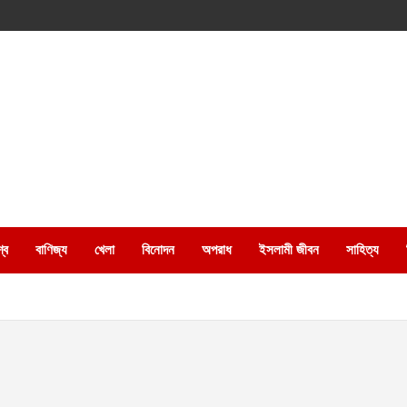
্ব
বাণিজ্য
খেলা
বিনোদন
অপরাধ
ইসলামী জীবন
সাহিত্য