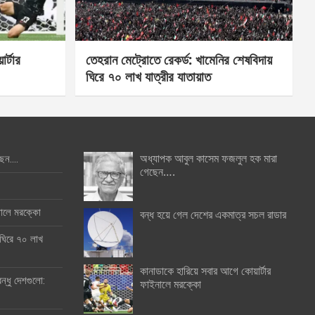
র্টার
তেহরান মেট্রোতে রেকর্ড: খামেনির শেষবিদায়
ঘিরে ৭০ লাখ যাত্রীর যাতায়াত
অধ্যাপক আবুল কাসেম ফজলুল হক মারা
ছেন….
গেছেন….
ইনালে মরক্কো
বন্ধ হয়ে গেল দেশের একমাত্র সচল রাডার
 ঘিরে ৭০ লাখ
কানাডাকে হারিয়ে সবার আগে কোয়ার্টার
ন্ধু দেশগুলো:
ফাইনালে মরক্কো