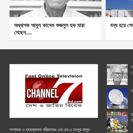
অধ্যাপক আবুল কাসেম ফজলুল হক মারা
বন্ধ হয়ে গ
গেছেন….
অ
গ
ব
ক
ফ
সম্পাদক ও ব্যবস্থাপনা পরিচালকঃ এস.এম.এ মনসুর মাসুদ