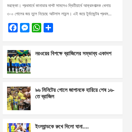
মরক্কো। প্রথমার্ধে কানাডার দাপট সামলেও দ্বিতীয়ার্ধে আক্রমণাত্মক খেলায়
৩-০ গোলের জয় তুলে নিয়েছে আটলাস লায়ন্স। এই জয়ে টুর্নামেন্টের প্রথম…
F
M
W
S
a
es
h
h
ce
se
at
ar
নরওয়ের বিপক্ষে ব্রাজিলের সম্ভাব্য একাদশ
b
n
s
e
o
g
A
o
er
p
k
p
৯৬ মিনিটের গোলে জাপানকে হারিয়ে শেষ ১৬-
তে ব্রাজিল
ইংল্যান্ডকে রুখে দিলো ঘানা….