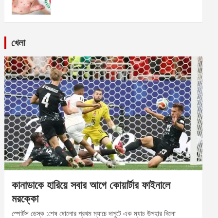
খেলা
কানাডাকে হারিয়ে সবার আগে কোয়ার্টার ফাইনালে
মরক্কো
স্পোর্টস ডেস্ক :শেষ ষোলোর প্রথম ম্যাচে দাপুটে এক ম্যাচ উপহার দিলো