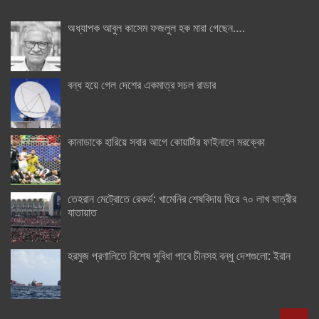
অধ্যাপক আবুল কাসেম ফজলুল হক মারা গেছেন….
বন্ধ হয়ে গেল দেশের একমাত্র সচল রাডার
কানাডাকে হারিয়ে সবার আগে কোয়ার্টার ফাইনালে মরক্কো
তেহরান মেট্রোতে রেকর্ড: খামেনির শেষবিদায় ঘিরে ৭০ লাখ যাত্রীর
যাতায়াত
হরমুজ প্রণালিতে বিশেষ সুবিধা পাবে চীনসহ বন্ধু দেশগুলো: ইরান