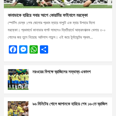
কানাডাকে হারিয়ে সবার আগে কোয়ার্টার ফাইনালে মরক্কো
স্পোর্টস ডেস্ক :শেষ ষোলোর প্রথম ম্যাচে দাপুটে এক ম্যাচ উপহার দিলো
মরক্কো। প্রথমার্ধে কানাডার দাপট সামলেও দ্বিতীয়ার্ধে আক্রমণাত্মক খেলায় ৩-০
গোলের জয় তুলে নিয়েছে আটলাস লায়ন্স। এই জয়ে টুর্নামেন্টের প্রথম…
F
M
W
S
a
es
h
h
ce
se
at
ar
নরওয়ের বিপক্ষে ব্রাজিলের সম্ভাব্য একাদশ
b
n
s
e
o
g
A
o
er
p
k
p
৯৬ মিনিটের গোলে জাপানকে হারিয়ে শেষ ১৬-তে ব্রাজিল