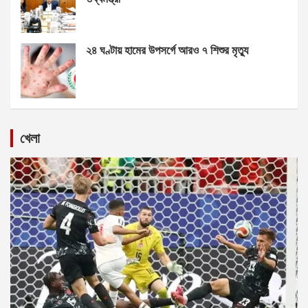
২৪ ঘণ্টায় হামের উপসর্গে আরও ৭ শিশুর মৃত্যু
খেলা