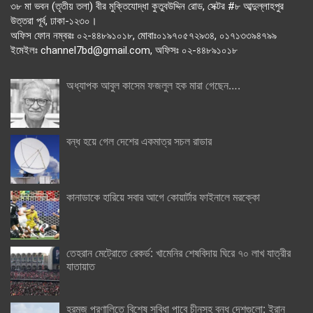
৩৮ মা ভবন (তৃতীয় তলা) বীর মুক্তিযোদ্ধা কুতুবউদ্দিন রোড, সেক্টর #৮ আব্দুল্লাহপুর
উত্তরা পূর্ব, ঢাকা-১২৩০।
অফিস ফোন নম্বরঃ ০২-৪৪৮৯১০১৮, মোবাঃ০১৯৭০৫৭২৯৩৪, ০১৭১৩৩৯৪৭৯৯
ইমেইলঃ channel7bd@gmail.com, অফিসঃ ০২-৪৪৮৯১০১৮
অধ্যাপক আবুল কাসেম ফজলুল হক মারা গেছেন….
বন্ধ হয়ে গেল দেশের একমাত্র সচল রাডার
কানাডাকে হারিয়ে সবার আগে কোয়ার্টার ফাইনালে মরক্কো
তেহরান মেট্রোতে রেকর্ড: খামেনির শেষবিদায় ঘিরে ৭০ লাখ যাত্রীর
যাতায়াত
হরমুজ প্রণালিতে বিশেষ সুবিধা পাবে চীনসহ বন্ধু দেশগুলো: ইরান