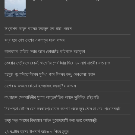
অধ্যাপক আবুল কাসেম ফজলুল হক মারা গেছেন….
বন্ধ হয়ে গেল দেশের একমাত্র সচল রাডার
কানাডাকে হারিয়ে সবার আগে কোয়ার্টার ফাইনালে মরক্কো
তেহরান মেট্রোতে রেকর্ড: খামেনির শেষবিদায় ঘিরে ৭০ লাখ যাত্রীর যাতায়াত
হরমুজ প্রণালিতে বিশেষ সুবিধা পাবে চীনসহ বন্ধু দেশগুলো: ইরান
দেশের ৯ অঞ্চলে ঝোড়ো হাওয়াসহ বজ্রবৃষ্টির আভাস
বাংলাদেশ সেনাবাহিনীর সুনাম আন্তর্জাতিক অঙ্গনে সুবিদিত: রাষ্ট্রপতি
নিরাপত্তা কৌশল যেন সরকারপ্রধানকে জনগণ থেকে দূরে ঠেলে না দেয়: প্রধানমন্ত্রী
তথ্য মন্ত্রণালয়ের বিদ্যমান আইন যুগোপযোগী করা হবে: তথ্যমন্ত্রী
২৪ ঘণ্টায় হামের উপসর্গে আরও ৭ শিশুর মৃত্যু