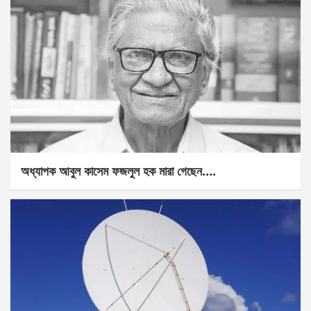
অধ্যাপক আবুল কাসেম ফজলুল হক মারা গেছেন….