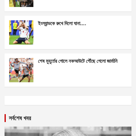
ইংল্যান্ডকে রুখে দিলো ঘানা….
শেষ মুহূর্তের গোলে নকআউটে পৌঁছে গেলো জার্মানি
সর্বশেষ খবর