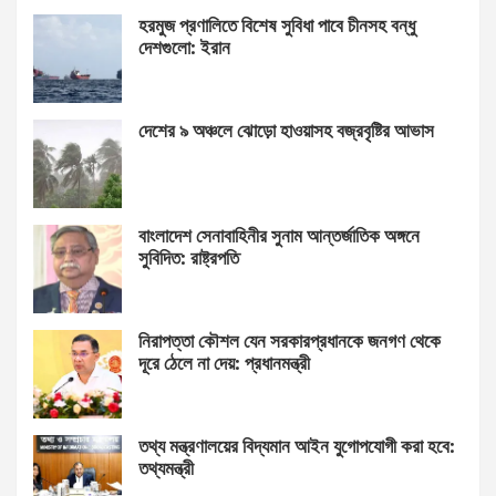
হরমুজ প্রণালিতে বিশেষ সুবিধা পাবে চীনসহ বন্ধু
দেশগুলো: ইরান
দেশের ৯ অঞ্চলে ঝোড়ো হাওয়াসহ বজ্রবৃষ্টির আভাস
বাংলাদেশ সেনাবাহিনীর সুনাম আন্তর্জাতিক অঙ্গনে
সুবিদিত: রাষ্ট্রপতি
নিরাপত্তা কৌশল যেন সরকারপ্রধানকে জনগণ থেকে
দূরে ঠেলে না দেয়: প্রধানমন্ত্রী
তথ্য মন্ত্রণালয়ের বিদ্যমান আইন যুগোপযোগী করা হবে:
তথ্যমন্ত্রী