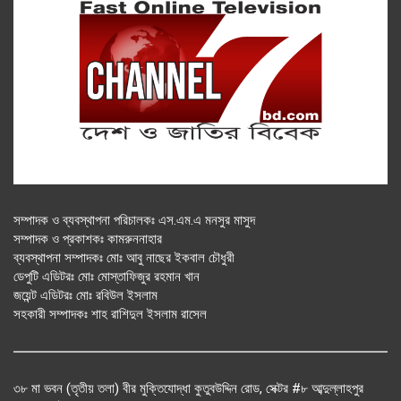
সম্পাদক ও ব্যবস্থাপনা পরিচালকঃ এস.এম.এ মনসুর মাসুদ
সম্পাদক ও প্রকাশকঃ কামরুননাহার
ব্যবস্থাপনা সম্পাদকঃ মোঃ আবু নাছের ইকবাল চৌধুরী
ডেপুটি এডিটরঃ মোঃ মোস্তাফিজুর রহমান খান
জয়েন্ট এডিটরঃ মোঃ রবিউল ইসলাম
সহকারী সম্পাদকঃ শাহ রাশিদুল ইসলাম রাসেল
৩৮ মা ভবন (তৃতীয় তলা) বীর মুক্তিযোদ্ধা কুতুবউদ্দিন রোড, সেক্টর #৮ আব্দুল্লাহপুর