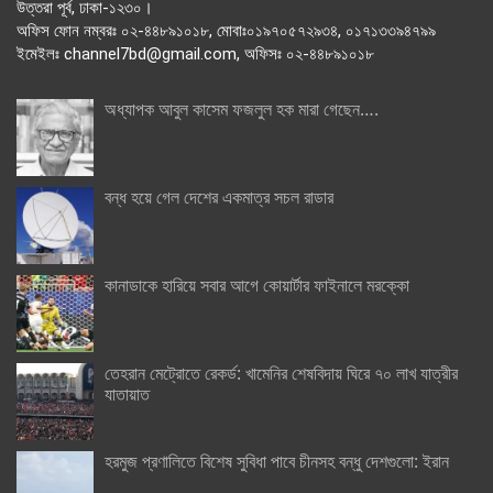
উত্তরা পূর্ব, ঢাকা-১২৩০।
অফিস ফোন নম্বরঃ ০২-৪৪৮৯১০১৮, মোবাঃ০১৯৭০৫৭২৯৩৪, ০১৭১৩৩৯৪৭৯৯
ইমেইলঃ channel7bd@gmail.com, অফিসঃ ০২-৪৪৮৯১০১৮
অধ্যাপক আবুল কাসেম ফজলুল হক মারা গেছেন….
বন্ধ হয়ে গেল দেশের একমাত্র সচল রাডার
কানাডাকে হারিয়ে সবার আগে কোয়ার্টার ফাইনালে মরক্কো
তেহরান মেট্রোতে রেকর্ড: খামেনির শেষবিদায় ঘিরে ৭০ লাখ যাত্রীর
যাতায়াত
হরমুজ প্রণালিতে বিশেষ সুবিধা পাবে চীনসহ বন্ধু দেশগুলো: ইরান