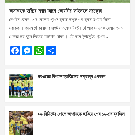
কানাডাকে হারিয়ে সবার আগে কোয়ার্টার ফাইনালে মরক্কো
স্পোর্টস ডেস্ক :শেষ ষোলোর প্রথম ম্যাচে দাপুটে এক ম্যাচ উপহার দিলো
মরক্কো। প্রথমার্ধে কানাডার দাপট সামলেও দ্বিতীয়ার্ধে আক্রমণাত্মক খেলায় ৩-০
গোলের জয় তুলে নিয়েছে আটলাস লায়ন্স। এই জয়ে টুর্নামেন্টের প্রথম…
F
M
W
S
a
es
h
h
ce
se
at
ar
নরওয়ের বিপক্ষে ব্রাজিলের সম্ভাব্য একাদশ
b
n
s
e
o
g
A
o
er
p
k
p
৯৬ মিনিটের গোলে জাপানকে হারিয়ে শেষ ১৬-তে ব্রাজিল