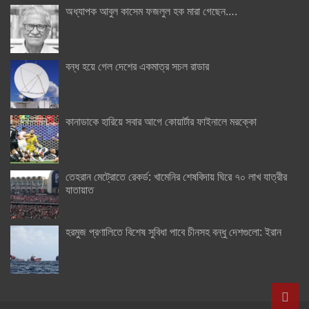
অধ্যাপক আবুল কাসেম ফজলুল হক মারা গেছেন….
বন্ধ হয়ে গেল দেশের একমাত্র সচল রাডার
কানাডাকে হারিয়ে সবার আগে কোয়ার্টার ফাইনালে মরক্কো
তেহরান মেট্রোতে রেকর্ড: খামেনির শেষবিদায় ঘিরে ৭০ লাখ যাত্রীর
যাতায়াত
হরমুজ প্রণালিতে বিশেষ সুবিধা পাবে চীনসহ বন্ধু দেশগুলো: ইরান