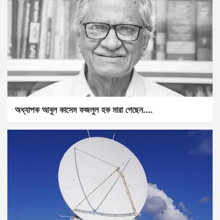
অধ্যাপক আবুল কাসেম ফজলুল হক মারা গেছেন….