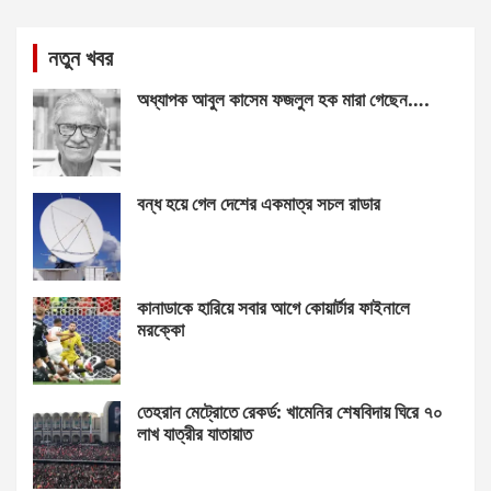
নতুন খবর
অধ্যাপক আবুল কাসেম ফজলুল হক মারা গেছেন….
বন্ধ হয়ে গেল দেশের একমাত্র সচল রাডার
কানাডাকে হারিয়ে সবার আগে কোয়ার্টার ফাইনালে
মরক্কো
তেহরান মেট্রোতে রেকর্ড: খামেনির শেষবিদায় ঘিরে ৭০
লাখ যাত্রীর যাতায়াত