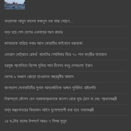
অধ্যাপক আবুল কাসেম ফজলুল হক মারা গেছেন….
বন্ধ হয়ে গেল দেশের একমাত্র সচল রাডার
কানাডাকে হারিয়ে সবার আগে কোয়ার্টার ফাইনালে মরক্কো
তেহরান মেট্রোতে রেকর্ড: খামেনির শেষবিদায় ঘিরে ৭০ লাখ যাত্রীর যাতায়াত
হরমুজ প্রণালিতে বিশেষ সুবিধা পাবে চীনসহ বন্ধু দেশগুলো: ইরান
দেশের ৯ অঞ্চলে ঝোড়ো হাওয়াসহ বজ্রবৃষ্টির আভাস
বাংলাদেশ সেনাবাহিনীর সুনাম আন্তর্জাতিক অঙ্গনে সুবিদিত: রাষ্ট্রপতি
নিরাপত্তা কৌশল যেন সরকারপ্রধানকে জনগণ থেকে দূরে ঠেলে না দেয়: প্রধানমন্ত্রী
তথ্য মন্ত্রণালয়ের বিদ্যমান আইন যুগোপযোগী করা হবে: তথ্যমন্ত্রী
২৪ ঘণ্টায় হামের উপসর্গে আরও ৭ শিশুর মৃত্যু