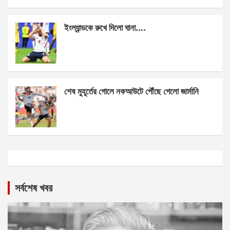
ইংল্যান্ডকে রুখে দিলো ঘানা….
শেষ মুহূর্তের গোলে নকআউটে পৌঁছে গেলো জার্মানি
সর্বশেষ খবর