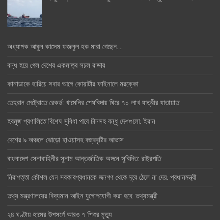
অধ্যাপক আবুল কাসেম ফজলুল হক মারা গেছেন….
বন্ধ হয়ে গেল দেশের একমাত্র সচল রাডার
কানাডাকে হারিয়ে সবার আগে কোয়ার্টার ফাইনালে মরক্কো
তেহরান মেট্রোতে রেকর্ড: খামেনির শেষবিদায় ঘিরে ৭০ লাখ যাত্রীর যাতায়াত
হরমুজ প্রণালিতে বিশেষ সুবিধা পাবে চীনসহ বন্ধু দেশগুলো: ইরান
দেশের ৯ অঞ্চলে ঝোড়ো হাওয়াসহ বজ্রবৃষ্টির আভাস
বাংলাদেশ সেনাবাহিনীর সুনাম আন্তর্জাতিক অঙ্গনে সুবিদিত: রাষ্ট্রপতি
নিরাপত্তা কৌশল যেন সরকারপ্রধানকে জনগণ থেকে দূরে ঠেলে না দেয়: প্রধানমন্ত্রী
তথ্য মন্ত্রণালয়ের বিদ্যমান আইন যুগোপযোগী করা হবে: তথ্যমন্ত্রী
২৪ ঘণ্টায় হামের উপসর্গে আরও ৭ শিশুর মৃত্যু