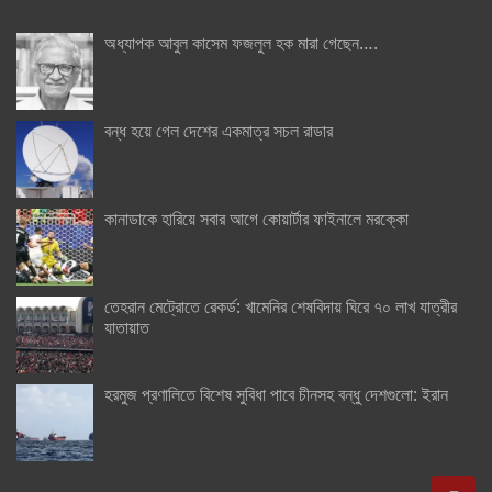
অধ্যাপক আবুল কাসেম ফজলুল হক মারা গেছেন….
বন্ধ হয়ে গেল দেশের একমাত্র সচল রাডার
কানাডাকে হারিয়ে সবার আগে কোয়ার্টার ফাইনালে মরক্কো
তেহরান মেট্রোতে রেকর্ড: খামেনির শেষবিদায় ঘিরে ৭০ লাখ যাত্রীর
যাতায়াত
হরমুজ প্রণালিতে বিশেষ সুবিধা পাবে চীনসহ বন্ধু দেশগুলো: ইরান