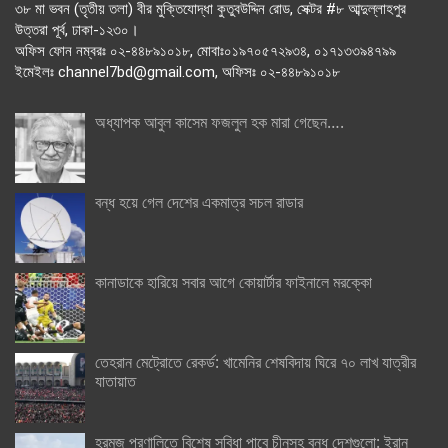
৩৮ মা ভবন (তৃতীয় তলা) বীর মুক্তিযোদ্ধা কুতুবউদ্দিন রোড, সেক্টর #৮ আব্দুল্লাহপুর
উত্তরা পূর্ব, ঢাকা-১২৩০।
অফিস ফোন নম্বরঃ ০২-৪৪৮৯১০১৮, মোবাঃ০১৯৭০৫৭২৯৩৪, ০১৭১৩৩৯৪৭৯৯
ইমেইলঃ channel7bd@gmail.com, অফিসঃ ০২-৪৪৮৯১০১৮
অধ্যাপক আবুল কাসেম ফজলুল হক মারা গেছেন….
বন্ধ হয়ে গেল দেশের একমাত্র সচল রাডার
কানাডাকে হারিয়ে সবার আগে কোয়ার্টার ফাইনালে মরক্কো
তেহরান মেট্রোতে রেকর্ড: খামেনির শেষবিদায় ঘিরে ৭০ লাখ যাত্রীর
যাতায়াত
হরমুজ প্রণালিতে বিশেষ সুবিধা পাবে চীনসহ বন্ধু দেশগুলো: ইরান