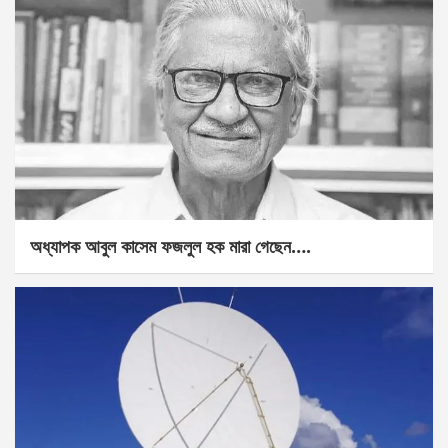
অধ্যাপক আবুল কাসেম ফজলুল হক মারা গেছেন….