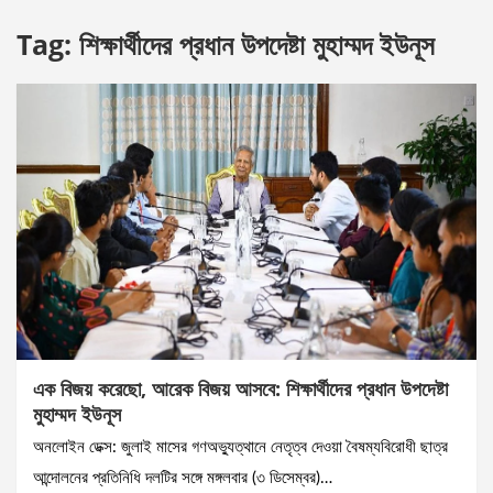
Tag:
শিক্ষার্থীদের প্রধান উপদেষ্টা মুহাম্মদ ইউনূস
এক বিজয় করেছো, আরেক বিজয় আসবে: শিক্ষার্থীদের প্রধান উপদেষ্টা
মুহাম্মদ ইউনূস
অনলােইন ডেক্স: জুলাই মাসের গণঅভ্যুত্থানে নেতৃত্ব দেওয়া বৈষম্যবিরোধী ছাত্র
আন্দোলনের প্রতিনিধি দলটির সঙ্গে মঙ্গলবার (৩ ডিসেম্বর)…