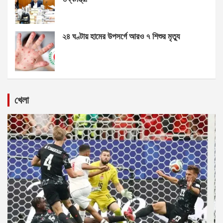
২৪ ঘণ্টায় হামের উপসর্গে আরও ৭ শিশুর মৃত্যু
খেলা