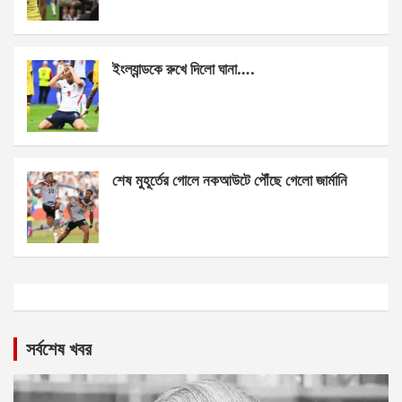
ইংল্যান্ডকে রুখে দিলো ঘানা….
শেষ মুহূর্তের গোলে নকআউটে পৌঁছে গেলো জার্মানি
সর্বশেষ খবর