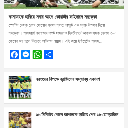
কানাডাকে হারিয়ে সবার আগে কোয়ার্টার ফাইনালে মরক্কো
স্পোর্টস ডেস্ক :শেষ ষোলোর প্রথম ম্যাচে দাপুটে এক ম্যাচ উপহার দিলো
মরক্কো। প্রথমার্ধে কানাডার দাপট সামলেও দ্বিতীয়ার্ধে আক্রমণাত্মক খেলায় ৩-০
গোলের জয় তুলে নিয়েছে আটলাস লায়ন্স। এই জয়ে টুর্নামেন্টের প্রথম…
F
M
W
S
a
es
h
h
ce
se
at
ar
নরওয়ের বিপক্ষে ব্রাজিলের সম্ভাব্য একাদশ
b
n
s
e
o
g
A
o
er
p
k
p
৯৬ মিনিটের গোলে জাপানকে হারিয়ে শেষ ১৬-তে ব্রাজিল