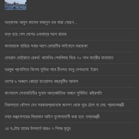
অধ্যাপক আবুল কাসেম ফজলুল হক মারা গেছেন….
বন্ধ হয়ে গেল দেশের একমাত্র সচল রাডার
কানাডাকে হারিয়ে সবার আগে কোয়ার্টার ফাইনালে মরক্কো
তেহরান মেট্রোতে রেকর্ড: খামেনির শেষবিদায় ঘিরে ৭০ লাখ যাত্রীর যাতায়াত
হরমুজ প্রণালিতে বিশেষ সুবিধা পাবে চীনসহ বন্ধু দেশগুলো: ইরান
দেশের ৯ অঞ্চলে ঝোড়ো হাওয়াসহ বজ্রবৃষ্টির আভাস
বাংলাদেশ সেনাবাহিনীর সুনাম আন্তর্জাতিক অঙ্গনে সুবিদিত: রাষ্ট্রপতি
নিরাপত্তা কৌশল যেন সরকারপ্রধানকে জনগণ থেকে দূরে ঠেলে না দেয়: প্রধানমন্ত্রী
তথ্য মন্ত্রণালয়ের বিদ্যমান আইন যুগোপযোগী করা হবে: তথ্যমন্ত্রী
২৪ ঘণ্টায় হামের উপসর্গে আরও ৭ শিশুর মৃত্যু