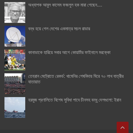
অধ্যাপক আবুল কাসেম ফজলুল হক মারা গেছেন….
বন্ধ হয়ে গেল দেশের একমাত্র সচল রাডার
কানাডাকে হারিয়ে সবার আগে কোয়ার্টার ফাইনালে মরক্কো
তেহরান মেট্রোতে রেকর্ড: খামেনির শেষবিদায় ঘিরে ৭০ লাখ যাত্রীর
যাতায়াত
হরমুজ প্রণালিতে বিশেষ সুবিধা পাবে চীনসহ বন্ধু দেশগুলো: ইরান