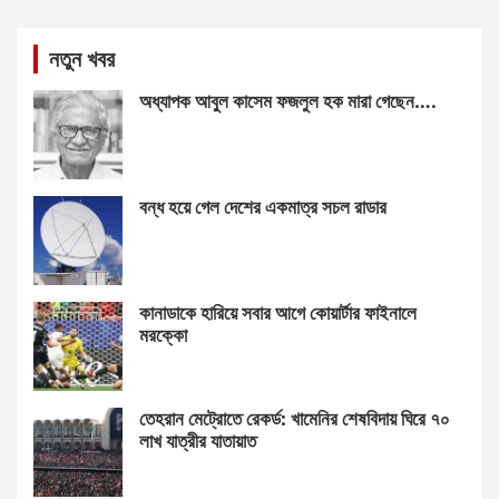
নতুন খবর
অধ্যাপক আবুল কাসেম ফজলুল হক মারা গেছেন….
বন্ধ হয়ে গেল দেশের একমাত্র সচল রাডার
কানাডাকে হারিয়ে সবার আগে কোয়ার্টার ফাইনালে
মরক্কো
তেহরান মেট্রোতে রেকর্ড: খামেনির শেষবিদায় ঘিরে ৭০
লাখ যাত্রীর যাতায়াত