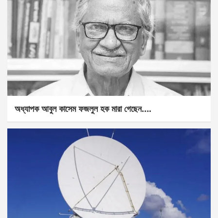
অধ্যাপক আবুল কাসেম ফজলুল হক মারা গেছেন….