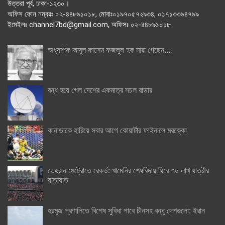
উত্তরা পূর্ব, ঢাকা-১২৩০।
অফিস ফোন নম্বরঃ ০২-৪৪৮৯১০১৮, মোবাঃ০১৯৭০৫৭২৯৩৪, ০১৭১৩৩৯৪৭৯৯
ইমেইলঃ channel7bd@gmail.com, অফিসঃ ০২-৪৪৮৯১০১৮
অধ্যাপক আবুল কাসেম ফজলুল হক মারা গেছেন….
বন্ধ হয়ে গেল দেশের একমাত্র সচল রাডার
কানাডাকে হারিয়ে সবার আগে কোয়ার্টার ফাইনালে মরক্কো
তেহরান মেট্রোতে রেকর্ড: খামেনির শেষবিদায় ঘিরে ৭০ লাখ যাত্রীর
যাতায়াত
হরমুজ প্রণালিতে বিশেষ সুবিধা পাবে চীনসহ বন্ধু দেশগুলো: ইরান