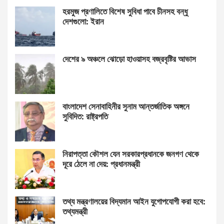
হরমুজ প্রণালিতে বিশেষ সুবিধা পাবে চীনসহ বন্ধু
দেশগুলো: ইরান
দেশের ৯ অঞ্চলে ঝোড়ো হাওয়াসহ বজ্রবৃষ্টির আভাস
বাংলাদেশ সেনাবাহিনীর সুনাম আন্তর্জাতিক অঙ্গনে
সুবিদিত: রাষ্ট্রপতি
নিরাপত্তা কৌশল যেন সরকারপ্রধানকে জনগণ থেকে
দূরে ঠেলে না দেয়: প্রধানমন্ত্রী
তথ্য মন্ত্রণালয়ের বিদ্যমান আইন যুগোপযোগী করা হবে:
তথ্যমন্ত্রী