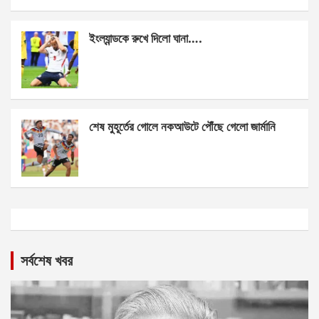
ইংল্যান্ডকে রুখে দিলো ঘানা….
শেষ মুহূর্তের গোলে নকআউটে পৌঁছে গেলো জার্মানি
সর্বশেষ খবর