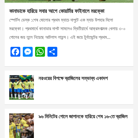
কানাডাকে হারিয়ে সবার আগে কোয়ার্টার ফাইনালে মরক্কো
স্পোর্টস ডেস্ক :শেষ ষোলোর প্রথম ম্যাচে দাপুটে এক ম্যাচ উপহার দিলো
মরক্কো। প্রথমার্ধে কানাডার দাপট সামলেও দ্বিতীয়ার্ধে আক্রমণাত্মক খেলায় ৩-০
গোলের জয় তুলে নিয়েছে আটলাস লায়ন্স। এই জয়ে টুর্নামেন্টের প্রথম…
F
M
W
S
a
es
h
h
ce
se
at
ar
নরওয়ের বিপক্ষে ব্রাজিলের সম্ভাব্য একাদশ
b
n
s
e
o
g
A
o
er
p
k
p
৯৬ মিনিটের গোলে জাপানকে হারিয়ে শেষ ১৬-তে ব্রাজিল