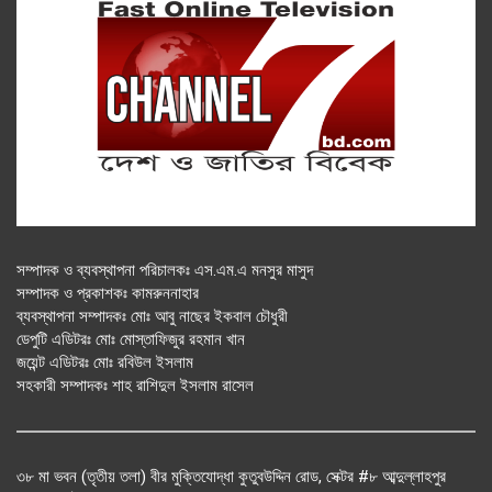
সম্পাদক ও ব্যবস্থাপনা পরিচালকঃ এস.এম.এ মনসুর মাসুদ
সম্পাদক ও প্রকাশকঃ কামরুননাহার
ব্যবস্থাপনা সম্পাদকঃ মোঃ আবু নাছের ইকবাল চৌধুরী
ডেপুটি এডিটরঃ মোঃ মোস্তাফিজুর রহমান খান
জয়েন্ট এডিটরঃ মোঃ রবিউল ইসলাম
সহকারী সম্পাদকঃ শাহ রাশিদুল ইসলাম রাসেল
৩৮ মা ভবন (তৃতীয় তলা) বীর মুক্তিযোদ্ধা কুতুবউদ্দিন রোড, সেক্টর #৮ আব্দুল্লাহপুর