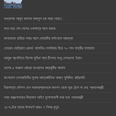
অধ্যাপক আবুল কাসেম ফজলুল হক মারা গেছেন….
বন্ধ হয়ে গেল দেশের একমাত্র সচল রাডার
কানাডাকে হারিয়ে সবার আগে কোয়ার্টার ফাইনালে মরক্কো
তেহরান মেট্রোতে রেকর্ড: খামেনির শেষবিদায় ঘিরে ৭০ লাখ যাত্রীর যাতায়াত
হরমুজ প্রণালিতে বিশেষ সুবিধা পাবে চীনসহ বন্ধু দেশগুলো: ইরান
দেশের ৯ অঞ্চলে ঝোড়ো হাওয়াসহ বজ্রবৃষ্টির আভাস
বাংলাদেশ সেনাবাহিনীর সুনাম আন্তর্জাতিক অঙ্গনে সুবিদিত: রাষ্ট্রপতি
নিরাপত্তা কৌশল যেন সরকারপ্রধানকে জনগণ থেকে দূরে ঠেলে না দেয়: প্রধানমন্ত্রী
তথ্য মন্ত্রণালয়ের বিদ্যমান আইন যুগোপযোগী করা হবে: তথ্যমন্ত্রী
২৪ ঘণ্টায় হামের উপসর্গে আরও ৭ শিশুর মৃত্যু