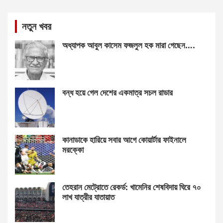
নতুন খবর
অধ্যাপক আবুল কাসেম ফজলুল হক মারা গেছেন….
বন্ধ হয়ে গেল দেশের একমাত্র সচল রাডার
কানাডাকে হারিয়ে সবার আগে কোয়ার্টার ফাইনালে
মরক্কো
তেহরান মেট্রোতে রেকর্ড: খামেনির শেষবিদায় ঘিরে ৭০
লাখ যাত্রীর যাতায়াত