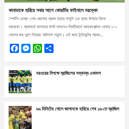
কানাডাকে হারিয়ে সবার আগে কোয়ার্টার ফাইনালে মরক্কো
স্পোর্টস ডেস্ক :শেষ ষোলোর প্রথম ম্যাচে দাপুটে এক ম্যাচ উপহার দিলো
মরক্কো। প্রথমার্ধে কানাডার দাপট সামলেও দ্বিতীয়ার্ধে আক্রমণাত্মক খেলায় ৩-০
গোলের জয় তুলে নিয়েছে আটলাস লায়ন্স। এই জয়ে টুর্নামেন্টের প্রথম…
F
M
W
S
a
es
h
h
ce
se
at
ar
নরওয়ের বিপক্ষে ব্রাজিলের সম্ভাব্য একাদশ
b
n
s
e
o
g
A
o
er
p
k
p
৯৬ মিনিটের গোলে জাপানকে হারিয়ে শেষ ১৬-তে ব্রাজিল