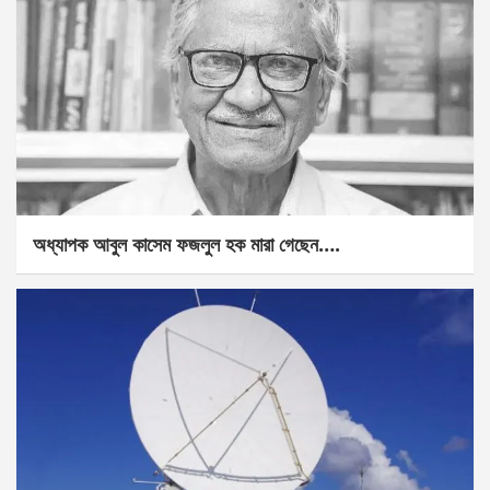
অধ্যাপক আবুল কাসেম ফজলুল হক মারা গেছেন….