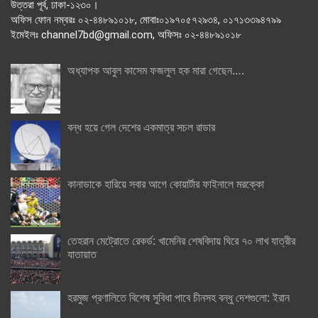
উত্তরা পূর্ব, ঢাকা-১২৩০।
অফিস ফোন নম্বরঃ ০২-৪৪৮৯১০১৮, মোবাঃ০১৯৭০৫৭২৯৩৪, ০১৭১৩৩৯৪৭৯৯
ইমেইলঃ channel7bd@gmail.com, অফিসঃ ০২-৪৪৮৯১০১৮
অধ্যাপক আবুল কাসেম ফজলুল হক মারা গেছেন….
বন্ধ হয়ে গেল দেশের একমাত্র সচল রাডার
কানাডাকে হারিয়ে সবার আগে কোয়ার্টার ফাইনালে মরক্কো
তেহরান মেট্রোতে রেকর্ড: খামেনির শেষবিদায় ঘিরে ৭০ লাখ যাত্রীর
যাতায়াত
হরমুজ প্রণালিতে বিশেষ সুবিধা পাবে চীনসহ বন্ধু দেশগুলো: ইরান