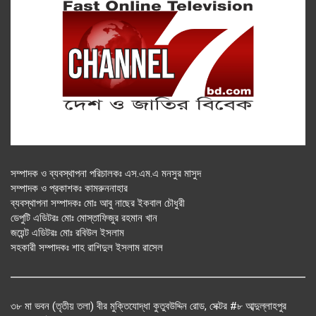
সম্পাদক ও ব্যবস্থাপনা পরিচালকঃ এস.এম.এ মনসুর মাসুদ
সম্পাদক ও প্রকাশকঃ কামরুননাহার
ব্যবস্থাপনা সম্পাদকঃ মোঃ আবু নাছের ইকবাল চৌধুরী
ডেপুটি এডিটরঃ মোঃ মোস্তাফিজুর রহমান খান
জয়েন্ট এডিটরঃ মোঃ রবিউল ইসলাম
সহকারী সম্পাদকঃ শাহ রাশিদুল ইসলাম রাসেল
৩৮ মা ভবন (তৃতীয় তলা) বীর মুক্তিযোদ্ধা কুতুবউদ্দিন রোড, সেক্টর #৮ আব্দুল্লাহপুর