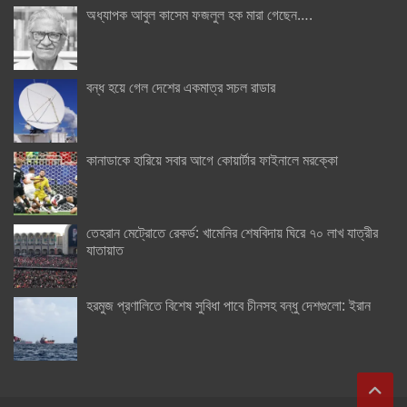
অধ্যাপক আবুল কাসেম ফজলুল হক মারা গেছেন….
বন্ধ হয়ে গেল দেশের একমাত্র সচল রাডার
কানাডাকে হারিয়ে সবার আগে কোয়ার্টার ফাইনালে মরক্কো
তেহরান মেট্রোতে রেকর্ড: খামেনির শেষবিদায় ঘিরে ৭০ লাখ যাত্রীর
যাতায়াত
হরমুজ প্রণালিতে বিশেষ সুবিধা পাবে চীনসহ বন্ধু দেশগুলো: ইরান