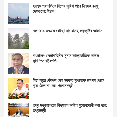
হরমুজ প্রণালিতে বিশেষ সুবিধা পাবে চীনসহ বন্ধু
দেশগুলো: ইরান
দেশের ৯ অঞ্চলে ঝোড়ো হাওয়াসহ বজ্রবৃষ্টির আভাস
বাংলাদেশ সেনাবাহিনীর সুনাম আন্তর্জাতিক অঙ্গনে
সুবিদিত: রাষ্ট্রপতি
নিরাপত্তা কৌশল যেন সরকারপ্রধানকে জনগণ থেকে
দূরে ঠেলে না দেয়: প্রধানমন্ত্রী
তথ্য মন্ত্রণালয়ের বিদ্যমান আইন যুগোপযোগী করা হবে:
তথ্যমন্ত্রী