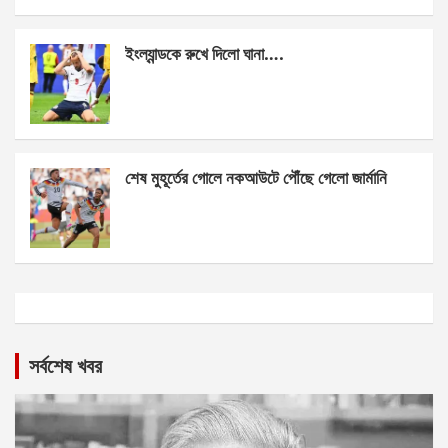
ইংল্যান্ডকে রুখে দিলো ঘানা….
শেষ মুহূর্তের গোলে নকআউটে পৌঁছে গেলো জার্মানি
সর্বশেষ খবর