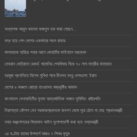
অধ্যাপক আবুল কাসেম ফজলুল হক মারা গেছেন….
বন্ধ হয়ে গেল দেশের একমাত্র সচল রাডার
কানাডাকে হারিয়ে সবার আগে কোয়ার্টার ফাইনালে মরক্কো
তেহরান মেট্রোতে রেকর্ড: খামেনির শেষবিদায় ঘিরে ৭০ লাখ যাত্রীর যাতায়াত
হরমুজ প্রণালিতে বিশেষ সুবিধা পাবে চীনসহ বন্ধু দেশগুলো: ইরান
দেশের ৯ অঞ্চলে ঝোড়ো হাওয়াসহ বজ্রবৃষ্টির আভাস
বাংলাদেশ সেনাবাহিনীর সুনাম আন্তর্জাতিক অঙ্গনে সুবিদিত: রাষ্ট্রপতি
নিরাপত্তা কৌশল যেন সরকারপ্রধানকে জনগণ থেকে দূরে ঠেলে না দেয়: প্রধানমন্ত্রী
তথ্য মন্ত্রণালয়ের বিদ্যমান আইন যুগোপযোগী করা হবে: তথ্যমন্ত্রী
২৪ ঘণ্টায় হামের উপসর্গে আরও ৭ শিশুর মৃত্যু