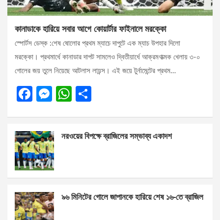
কানাডাকে হারিয়ে সবার আগে কোয়ার্টার ফাইনালে মরক্কো
স্পোর্টস ডেস্ক :শেষ ষোলোর প্রথম ম্যাচে দাপুটে এক ম্যাচ উপহার দিলো
মরক্কো। প্রথমার্ধে কানাডার দাপট সামলেও দ্বিতীয়ার্ধে আক্রমণাত্মক খেলায় ৩-০
গোলের জয় তুলে নিয়েছে আটলাস লায়ন্স। এই জয়ে টুর্নামেন্টের প্রথম…
F
M
W
S
a
es
h
h
ce
se
at
ar
নরওয়ের বিপক্ষে ব্রাজিলের সম্ভাব্য একাদশ
b
n
s
e
o
g
A
o
er
p
k
p
৯৬ মিনিটের গোলে জাপানকে হারিয়ে শেষ ১৬-তে ব্রাজিল