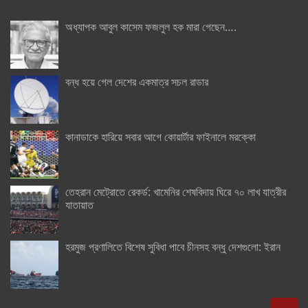
অধ্যাপক আবুল কাসেম ফজলুল হক মারা গেছেন….
বন্ধ হয়ে গেল দেশের একমাত্র সচল রাডার
কানাডাকে হারিয়ে সবার আগে কোয়ার্টার ফাইনালে মরক্কো
তেহরান মেট্রোতে রেকর্ড: খামেনির শেষবিদায় ঘিরে ৭০ লাখ যাত্রীর
যাতায়াত
হরমুজ প্রণালিতে বিশেষ সুবিধা পাবে চীনসহ বন্ধু দেশগুলো: ইরান