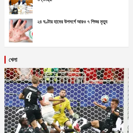
২৪ ঘণ্টায় হামের উপসর্গে আরও ৭ শিশুর মৃত্যু
খেলা