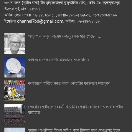
৩৮ মা ভবন (তৃতীয় তলা) বীর মুক্তিযোদ্ধা কুতুবউদ্দিন রোড, সেক্টর #৮ আব্দুল্লাহপুর
উত্তরা পূর্ব, ঢাকা-১২৩০।
অফিস ফোন নম্বরঃ ০২-৪৪৮৯১০১৮, মোবাঃ০১৯৭০৫৭২৯৩৪, ০১৭১৩৩৯৪৭৯৯
ইমেইলঃ channel7bd@gmail.com, অফিসঃ ০২-৪৪৮৯১০১৮
অধ্যাপক আবুল কাসেম ফজলুল হক মারা গেছেন….
বন্ধ হয়ে গেল দেশের একমাত্র সচল রাডার
কানাডাকে হারিয়ে সবার আগে কোয়ার্টার ফাইনালে মরক্কো
তেহরান মেট্রোতে রেকর্ড: খামেনির শেষবিদায় ঘিরে ৭০ লাখ যাত্রীর
যাতায়াত
হরমুজ প্রণালিতে বিশেষ সুবিধা পাবে চীনসহ বন্ধু দেশগুলো: ইরান