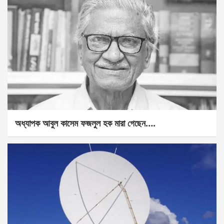
অধ্যাপক আবুল কাসেম ফজলুল হক মারা গেছেন….