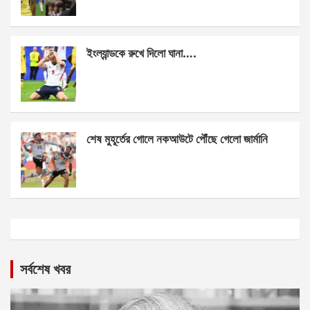
ইংল্যান্ডকে রুখে দিলো ঘানা….
শেষ মুহূর্তের গোলে নকআউটে পৌঁছে গেলো জার্মানি
সর্বশেষ খবর