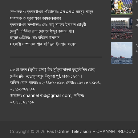
ফ
সম্পাদক ও ব্যবস্থাপনা পরিচালকঃ এস.এম.এ মনসুর মাসুদ
সম্পাদক ও প্রকাশকঃ কামরুননাহার
ত
ব্যবস্থাপনা সম্পাদকঃ মোঃ আবু নাছের ইকবাল চৌধুরী
ঘ
ডেপুটি এডিটরঃ মোঃ মোস্তাফিজুর রহমান খান
জয়েন্ট এডিটরঃ মোঃ রবিউল ইসলাম
সহকারী সম্পাদকঃ শাহ রাশিদুল ইসলাম রাসেল
হ
ব
৩৮ মা ভবন (তৃতীয় তলা) বীর মুক্তিযোদ্ধা কুতুবউদ্দিন রোড,
সেক্টর #৮ আব্দুল্লাহপুর উত্তরা পূর্ব, ঢাকা-১২৩০।
অফিস ফোন নম্বরঃ ০২-৪৪৮৯১০১৮, মোবাঃ০১৯৭০৫৭২৯৩৪,
০১৭১৩৩৯৪৭৯৯
ইমেইলঃ channel7bd@gmail.com, অফিসঃ
০২-৪৪৮৯১০১৮
Copyright © 2026
Fast Online Television – CHANNEL7BD.COM