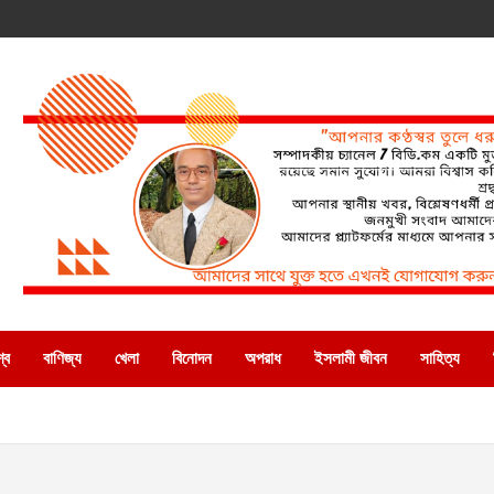
্ব
বাণিজ্য
খেলা
বিনোদন
অপরাধ
ইসলামী জীবন
সাহিত্য