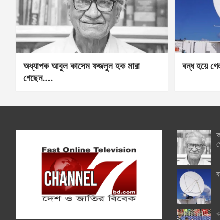
অধ্যাপক আবুল কাসেম ফজলুল হক মারা
বন্ধ হয়ে গ
গেছেন….
অ
গ
ব
ক