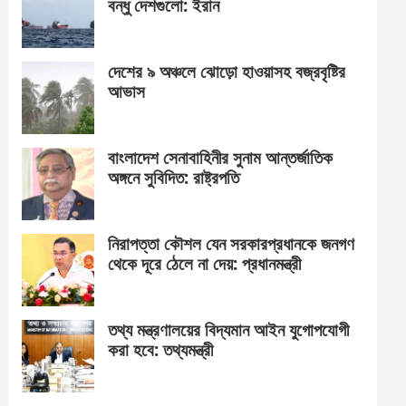
বন্ধু দেশগুলো: ইরান
দেশের ৯ অঞ্চলে ঝোড়ো হাওয়াসহ বজ্রবৃষ্টির
আভাস
বাংলাদেশ সেনাবাহিনীর সুনাম আন্তর্জাতিক
অঙ্গনে সুবিদিত: রাষ্ট্রপতি
নিরাপত্তা কৌশল যেন সরকারপ্রধানকে জনগণ
থেকে দূরে ঠেলে না দেয়: প্রধানমন্ত্রী
তথ্য মন্ত্রণালয়ের বিদ্যমান আইন যুগোপযোগী
করা হবে: তথ্যমন্ত্রী