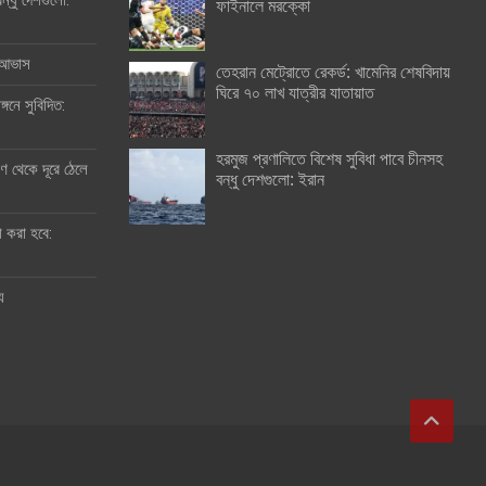
ন্ধু দেশগুলো:
ফাইনালে মরক্কো
র আভাস
তেহরান মেট্রোতে রেকর্ড: খামেনির শেষবিদায়
ঘিরে ৭০ লাখ যাত্রীর যাতায়াত
্গনে সুবিদিত:
হরমুজ প্রণালিতে বিশেষ সুবিধা পাবে চীনসহ
 থেকে দূরে ঠেলে
বন্ধু দেশগুলো: ইরান
ী করা হবে:
ু