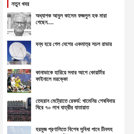
নতুন খবর
অধ্যাপক আবুল কাসেম ফজলুল হক মারা
গেছেন….
বন্ধ হয়ে গেল দেশের একমাত্র সচল রাডার
কানাডাকে হারিয়ে সবার আগে কোয়ার্টার
ফাইনালে মরক্কো
তেহরান মেট্রোতে রেকর্ড: খামেনির শেষবিদায়
ঘিরে ৭০ লাখ যাত্রীর যাতায়াত
হরমুজ প্রণালিতে বিশেষ সুবিধা পাবে চীনসহ