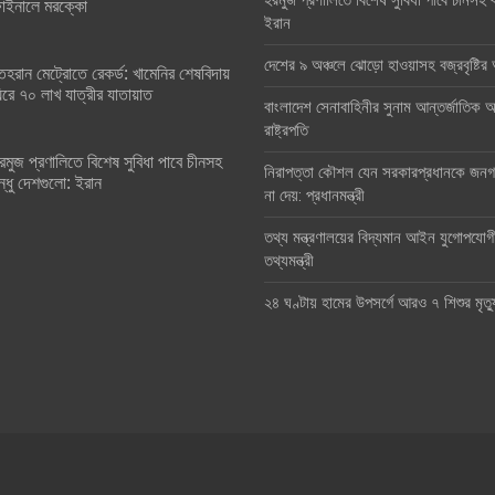
হরমুজ প্রণালিতে বিশেষ সুবিধা পাবে চীনসহ ব
াইনালে মরক্কো
ইরান
দেশের ৯ অঞ্চলে ঝোড়ো হাওয়াসহ বজ্রবৃষ্টি
েহরান মেট্রোতে রেকর্ড: খামেনির শেষবিদায়
িরে ৭০ লাখ যাত্রীর যাতায়াত
বাংলাদেশ সেনাবাহিনীর সুনাম আন্তর্জাতিক অঙ
রাষ্ট্রপতি
রমুজ প্রণালিতে বিশেষ সুবিধা পাবে চীনসহ
নিরাপত্তা কৌশল যেন সরকারপ্রধানকে জনগণ
ন্ধু দেশগুলো: ইরান
না দেয়: প্রধানমন্ত্রী
তথ্য মন্ত্রণালয়ের বিদ্যমান আইন যুগোপযোগ
তথ্যমন্ত্রী
২৪ ঘণ্টায় হামের উপসর্গে আরও ৭ শিশুর মৃত্য