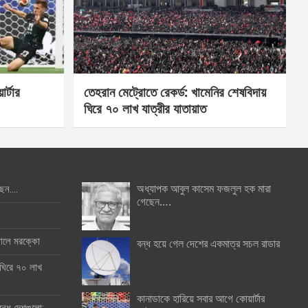
র্টার
তেহরান মেট্রোতে রেকর্ড: খামেনির শেষবিদায়
ঘিরে ৭০ লাখ যাত্রীর যাতায়াত
অধ্যাপক আবুল কাসেম ফজলুল হক মারা
ছেন….
গেছেন….
ইনালে মরক্কো
বন্ধ হয়ে গেল দেশের একমাত্র সচল রাডার
 ঘিরে ৭০ লাখ
কানাডাকে হারিয়ে সবার আগে কোয়ার্টার