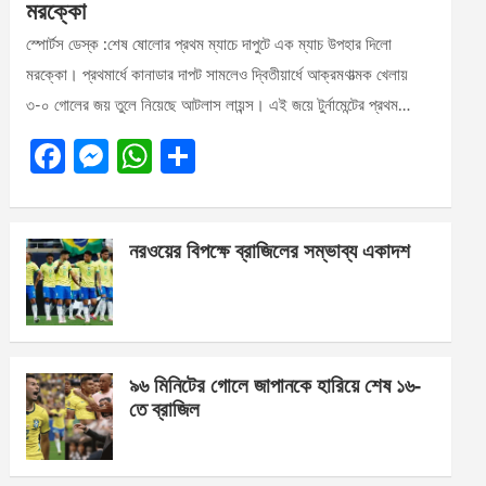
মরক্কো
স্পোর্টস ডেস্ক :শেষ ষোলোর প্রথম ম্যাচে দাপুটে এক ম্যাচ উপহার দিলো
মরক্কো। প্রথমার্ধে কানাডার দাপট সামলেও দ্বিতীয়ার্ধে আক্রমণাত্মক খেলায়
৩-০ গোলের জয় তুলে নিয়েছে আটলাস লায়ন্স। এই জয়ে টুর্নামেন্টের প্রথম…
F
M
W
S
a
es
h
h
ce
se
at
ar
নরওয়ের বিপক্ষে ব্রাজিলের সম্ভাব্য একাদশ
b
n
s
e
o
g
A
o
er
p
k
p
৯৬ মিনিটের গোলে জাপানকে হারিয়ে শেষ ১৬-
তে ব্রাজিল