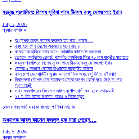
হরমুজ প্রণালিতে বিশেষ সুবিধা পাবে চীনসহ বন্ধু দেশগুলো: ইরান
July 5, 2026
প্রধান সম্পাদক
অধ্যাপক আবুল কাসেম ফজলুল হক মারা গেছেন….
বন্ধ হয়ে গেল দেশের একমাত্র সচল রাডার
কানাডাকে হারিয়ে সবার আগে কোয়ার্টার ফাইনালে মরক্কো
তেহরান মেট্রোতে রেকর্ড: খামেনির শেষবিদায় ঘিরে ৭০ লাখ যাত্রীর যাতায়াত
হরমুজ প্রণালিতে বিশেষ সুবিধা পাবে চীনসহ বন্ধু দেশগুলো: ইরান
দেশের ৯ অঞ্চলে ঝোড়ো হাওয়াসহ বজ্রবৃষ্টির আভাস
বাংলাদেশ সেনাবাহিনীর সুনাম আন্তর্জাতিক অঙ্গনে সুবিদিত: রাষ্ট্রপতি
নিরাপত্তা কৌশল যেন সরকারপ্রধানকে জনগণ থেকে দূরে ঠেলে না দেয়:
প্রধানমন্ত্রী
তথ্য মন্ত্রণালয়ের বিদ্যমান আইন যুগোপযোগী করা হবে: তথ্যমন্ত্রী
২৪ ঘণ্টায় হামের উপসর্গে আরও ৭ শিশুর মৃত্যু
জেলার খবর
জাতীয়
ঢাকা
বাংলাদেশ
শিক্ষা
সর্বশেষ
অধ্যাপক আবুল কাসেম ফজলুল হক মারা গেছেন….
July 5, 2026
প্রধান সম্পাদক