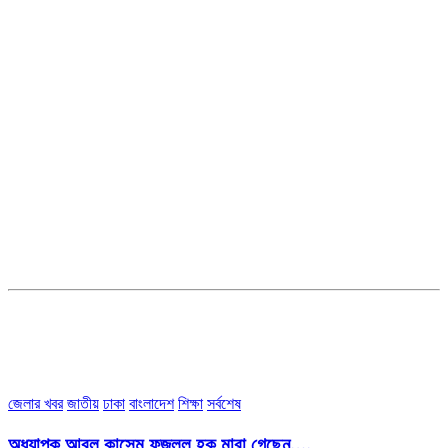
সম্পাদক ও ব্যবস্থাপনা পরিচালকঃ এস.এম.এ মনসুর মাসুদ
সম্পাদক ও প্রকাশকঃ কামরুননাহার
ব্যবস্থাপনা সম্পাদকঃ মোঃ আবু নাছের ইকবাল চৌধুরী
ডেপুটি এডিটরঃ মোঃ মোস্তাফিজুর রহমান খান
জয়েন্ট এডিটরঃ মোঃ রবিউল ইসলাম
সহকারী সম্পাদকঃ শাহ রাশিদুল ইসলাম রাসেল
৩৮ মা ভবন (তৃতীয় তলা) বীর মুক্তিযোদ্ধা কুতুবউদ্দিন রোড, সেক্টর #৮ আব্দুল্লাহপুর
উত্তরা পূর্ব, ঢাকা-১২৩০।
অফিস ফোন নম্বরঃ ০২-৪৪৮৯১০১৮, মোবাঃ০১৯৭০৫৭২৯৩৪, ০১৭১৩৩৯৪৭৯৯
ইমেইলঃ channel7bd@gmail.com, অফিসঃ ০২-৪৪৮৯১০১৮
জেলার খবর
জাতীয়
ঢাকা
বাংলাদেশ
শিক্ষা
সর্বশেষ
অধ্যাপক আবুল কাসেম ফজলুল হক মারা গেছেন….