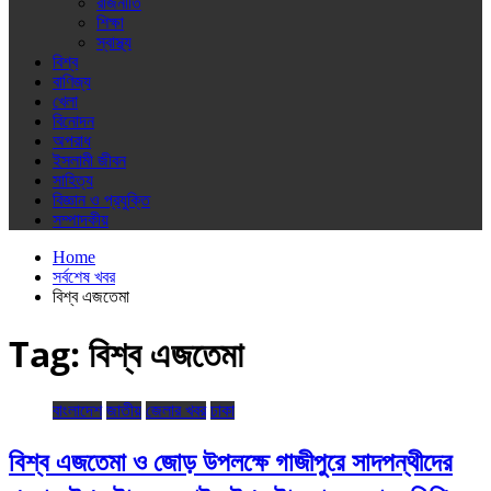
রাজনীতি
শিক্ষা
স্বাস্থ্য
বিশ্ব
বাণিজ্য
খেলা
বিনোদন
অপরাধ
ইসলামী জীবন
সাহিত্য
বিজ্ঞান ও প্রযুক্তি
সম্পাদকীয়
Home
সর্বশেষ খবর
বিশ্ব এজতেমা
Tag:
বিশ্ব এজতেমা
বাংলাদেশ
জাতীয়
জেলার খবর
ঢাকা
বিশ্ব এজতেমা ও জোড় উপলক্ষে গাজীপুরে সাদপন্থীদের