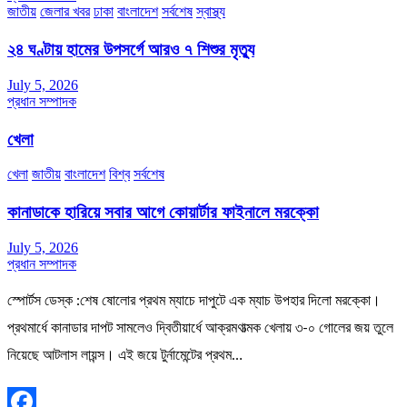
জাতীয়
জেলার খবর
ঢাকা
বাংলাদেশ
সর্বশেষ
স্বাস্থ্য
২৪ ঘণ্টায় হামের উপসর্গে আরও ৭ শিশুর মৃত্যু
July 5, 2026
প্রধান সম্পাদক
খেলা
খেলা
জাতীয়
বাংলাদেশ
বিশ্ব
সর্বশেষ
কানাডাকে হারিয়ে সবার আগে কোয়ার্টার ফাইনালে মরক্কো
July 5, 2026
প্রধান সম্পাদক
স্পোর্টস ডেস্ক :শেষ ষোলোর প্রথম ম্যাচে দাপুটে এক ম্যাচ উপহার দিলো মরক্কো।
প্রথমার্ধে কানাডার দাপট সামলেও দ্বিতীয়ার্ধে আক্রমণাত্মক খেলায় ৩-০ গোলের জয় তুলে
নিয়েছে আটলাস লায়ন্স। এই জয়ে টুর্নামেন্টের প্রথম…