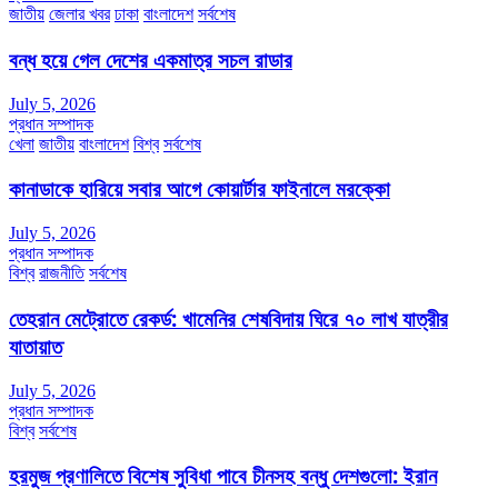
জাতীয়
জেলার খবর
ঢাকা
বাংলাদেশ
সর্বশেষ
বন্ধ হয়ে গেল দেশের একমাত্র সচল রাডার
July 5, 2026
প্রধান সম্পাদক
খেলা
জাতীয়
বাংলাদেশ
বিশ্ব
সর্বশেষ
কানাডাকে হারিয়ে সবার আগে কোয়ার্টার ফাইনালে মরক্কো
July 5, 2026
প্রধান সম্পাদক
বিশ্ব
রাজনীতি
সর্বশেষ
তেহরান মেট্রোতে রেকর্ড: খামেনির শেষবিদায় ঘিরে ৭০ লাখ যাত্রীর
যাতায়াত
July 5, 2026
প্রধান সম্পাদক
বিশ্ব
সর্বশেষ
হরমুজ প্রণালিতে বিশেষ সুবিধা পাবে চীনসহ বন্ধু দেশগুলো: ইরান