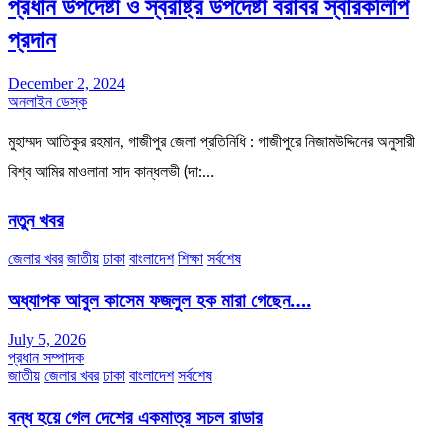
প্রধান উপদেষ্টা ও স্বরাষ্ট্র উপদেষ্টা বরাবর স্বারকলিপি
প্রদান
December 2, 2024
অনলাইন ডেস্ক
মুহাম্মদ আতিকুর রহমান, গাজীপুর জেলা প্রতিনিধি : গাজীপুরে নিজামউদ্দিনের অনুসারী
বিশ্ব আমির মাওলানা সাদ কান্ধলভী (দা:…
নতুন খবর
জেলার খবর
জাতীয়
ঢাকা
বাংলাদেশ
শিক্ষা
সর্বশেষ
অধ্যাপক আবুল কাসেম ফজলুল হক মারা গেছেন….
July 5, 2026
প্রধান সম্পাদক
জাতীয়
জেলার খবর
ঢাকা
বাংলাদেশ
সর্বশেষ
বন্ধ হয়ে গেল দেশের একমাত্র সচল রাডার