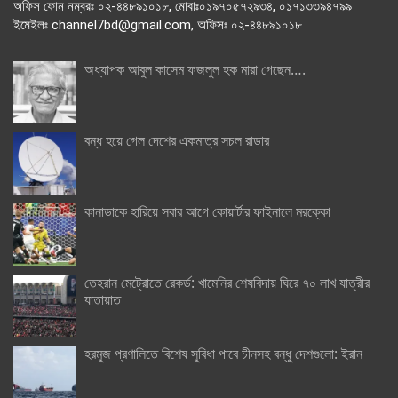
অফিস ফোন নম্বরঃ ০২-৪৪৮৯১০১৮, মোবাঃ০১৯৭০৫৭২৯৩৪, ০১৭১৩৩৯৪৭৯৯
ইমেইলঃ channel7bd@gmail.com, অফিসঃ ০২-৪৪৮৯১০১৮
অধ্যাপক আবুল কাসেম ফজলুল হক মারা গেছেন….
বন্ধ হয়ে গেল দেশের একমাত্র সচল রাডার
কানাডাকে হারিয়ে সবার আগে কোয়ার্টার ফাইনালে মরক্কো
তেহরান মেট্রোতে রেকর্ড: খামেনির শেষবিদায় ঘিরে ৭০ লাখ যাত্রীর
যাতায়াত
হরমুজ প্রণালিতে বিশেষ সুবিধা পাবে চীনসহ বন্ধু দেশগুলো: ইরান