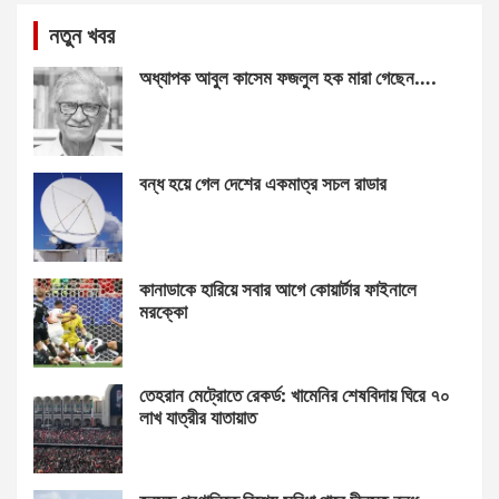
নতুন খবর
অধ্যাপক আবুল কাসেম ফজলুল হক মারা গেছেন….
বন্ধ হয়ে গেল দেশের একমাত্র সচল রাডার
কানাডাকে হারিয়ে সবার আগে কোয়ার্টার ফাইনালে
মরক্কো
তেহরান মেট্রোতে রেকর্ড: খামেনির শেষবিদায় ঘিরে ৭০
লাখ যাত্রীর যাতায়াত