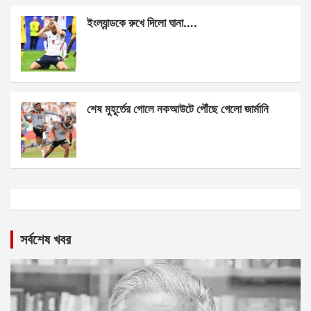
ইংল্যান্ডকে রুখে দিলো ঘানা….
শেষ মুহূর্তের গোলে নকআউটে পৌঁছে গেলো জার্মানি
সর্বশেষ খবর