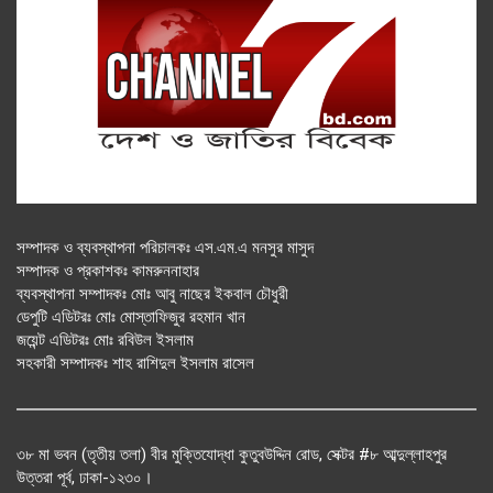
সম্পাদক ও ব্যবস্থাপনা পরিচালকঃ এস.এম.এ মনসুর মাসুদ
সম্পাদক ও প্রকাশকঃ কামরুননাহার
ব্যবস্থাপনা সম্পাদকঃ মোঃ আবু নাছের ইকবাল চৌধুরী
ডেপুটি এডিটরঃ মোঃ মোস্তাফিজুর রহমান খান
জয়েন্ট এডিটরঃ মোঃ রবিউল ইসলাম
সহকারী সম্পাদকঃ শাহ রাশিদুল ইসলাম রাসেল
৩৮ মা ভবন (তৃতীয় তলা) বীর মুক্তিযোদ্ধা কুতুবউদ্দিন রোড, সেক্টর #৮ আব্দুল্লাহপুর
উত্তরা পূর্ব, ঢাকা-১২৩০।