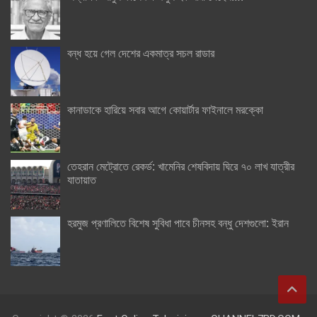
বন্ধ হয়ে গেল দেশের একমাত্র সচল রাডার
কানাডাকে হারিয়ে সবার আগে কোয়ার্টার ফাইনালে মরক্কো
তেহরান মেট্রোতে রেকর্ড: খামেনির শেষবিদায় ঘিরে ৭০ লাখ যাত্রীর
যাতায়াত
হরমুজ প্রণালিতে বিশেষ সুবিধা পাবে চীনসহ বন্ধু দেশগুলো: ইরান