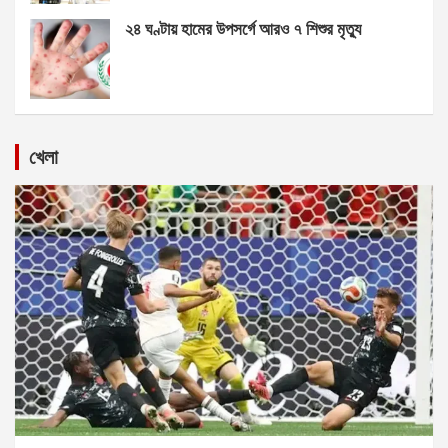
২৪ ঘণ্টায় হামের উপসর্গে আরও ৭ শিশুর মৃত্যু
খেলা