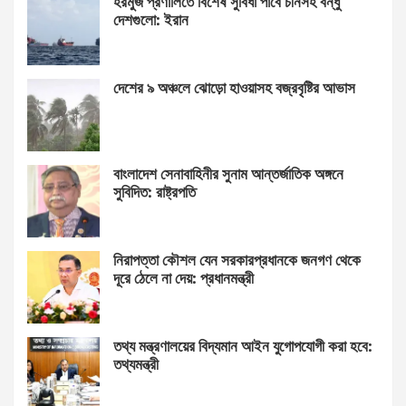
হরমুজ প্রণালিতে বিশেষ সুবিধা পাবে চীনসহ বন্ধু
দেশগুলো: ইরান
দেশের ৯ অঞ্চলে ঝোড়ো হাওয়াসহ বজ্রবৃষ্টির আভাস
বাংলাদেশ সেনাবাহিনীর সুনাম আন্তর্জাতিক অঙ্গনে
সুবিদিত: রাষ্ট্রপতি
নিরাপত্তা কৌশল যেন সরকারপ্রধানকে জনগণ থেকে
দূরে ঠেলে না দেয়: প্রধানমন্ত্রী
তথ্য মন্ত্রণালয়ের বিদ্যমান আইন যুগোপযোগী করা হবে:
তথ্যমন্ত্রী