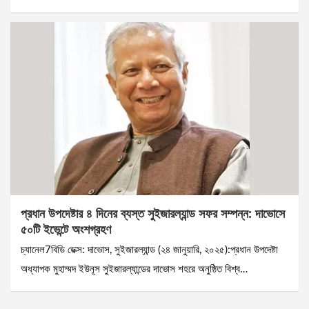
প্রধান উপদেষ্টার ৪ দিনের ব্যস্ত সুইজারল্যান্ড সফর সম্পন্ন: দাভোসে
৫০টি ইভেন্টে অংশগ্রহণ
চ্যানেল7বিডি ডেক্স: দাভোস, সুইজারল্যান্ড (২৪ জানুয়ারি, ২০২৫):প্রধান উপদেষ্টা
অধ্যাপক মুহাম্মদ ইউনূস সুইজারল্যান্ডের দাভোস শহরে অনুষ্ঠিত বিশ্ব…