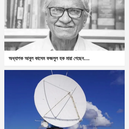
অধ্যাপক আবুল কাসেম ফজলুল হক মারা গেছেন….