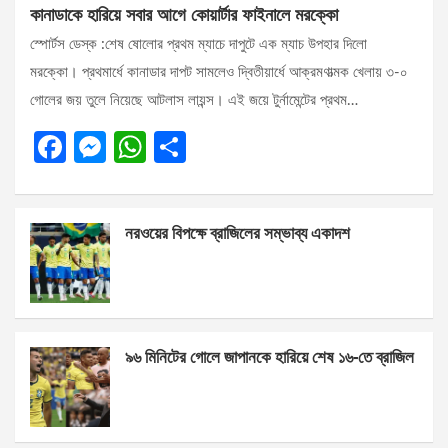
কানাডাকে হারিয়ে সবার আগে কোয়ার্টার ফাইনালে মরক্কো
স্পোর্টস ডেস্ক :শেষ ষোলোর প্রথম ম্যাচে দাপুটে এক ম্যাচ উপহার দিলো
মরক্কো। প্রথমার্ধে কানাডার দাপট সামলেও দ্বিতীয়ার্ধে আক্রমণাত্মক খেলায় ৩-০
গোলের জয় তুলে নিয়েছে আটলাস লায়ন্স। এই জয়ে টুর্নামেন্টের প্রথম…
F
M
W
S
a
es
h
h
ce
se
at
ar
নরওয়ের বিপক্ষে ব্রাজিলের সম্ভাব্য একাদশ
b
n
s
e
o
g
A
o
er
p
k
p
৯৬ মিনিটের গোলে জাপানকে হারিয়ে শেষ ১৬-তে ব্রাজিল