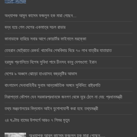
অধ্যাপক আবুল কাসেম ফজলুল হক মারা গেছেন….
বন্ধ হয়ে গেল দেশের একমাত্র সচল রাডার
কানাডাকে হারিয়ে সবার আগে কোয়ার্টার ফাইনালে মরক্কো
তেহরান মেট্রোতে রেকর্ড: খামেনির শেষবিদায় ঘিরে ৭০ লাখ যাত্রীর যাতায়াত
হরমুজ প্রণালিতে বিশেষ সুবিধা পাবে চীনসহ বন্ধু দেশগুলো: ইরান
দেশের ৯ অঞ্চলে ঝোড়ো হাওয়াসহ বজ্রবৃষ্টির আভাস
বাংলাদেশ সেনাবাহিনীর সুনাম আন্তর্জাতিক অঙ্গনে সুবিদিত: রাষ্ট্রপতি
নিরাপত্তা কৌশল যেন সরকারপ্রধানকে জনগণ থেকে দূরে ঠেলে না দেয়: প্রধানমন্ত্রী
তথ্য মন্ত্রণালয়ের বিদ্যমান আইন যুগোপযোগী করা হবে: তথ্যমন্ত্রী
২৪ ঘণ্টায় হামের উপসর্গে আরও ৭ শিশুর মৃত্যু
অধ্যাপক আবুল কাসেম ফজলুল হক মারা গেছেন….