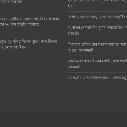
হরমুজ প্রণালিতে বিশেষ সুবিধা পাবে চীনসহ ব
াইনালে মরক্কো
ইরান
দেশের ৯ অঞ্চলে ঝোড়ো হাওয়াসহ বজ্রবৃষ্টি
েহরান মেট্রোতে রেকর্ড: খামেনির শেষবিদায়
িরে ৭০ লাখ যাত্রীর যাতায়াত
বাংলাদেশ সেনাবাহিনীর সুনাম আন্তর্জাতিক অঙ
রাষ্ট্রপতি
রমুজ প্রণালিতে বিশেষ সুবিধা পাবে চীনসহ
নিরাপত্তা কৌশল যেন সরকারপ্রধানকে জনগণ
ন্ধু দেশগুলো: ইরান
না দেয়: প্রধানমন্ত্রী
তথ্য মন্ত্রণালয়ের বিদ্যমান আইন যুগোপযোগ
তথ্যমন্ত্রী
২৪ ঘণ্টায় হামের উপসর্গে আরও ৭ শিশুর মৃত্য