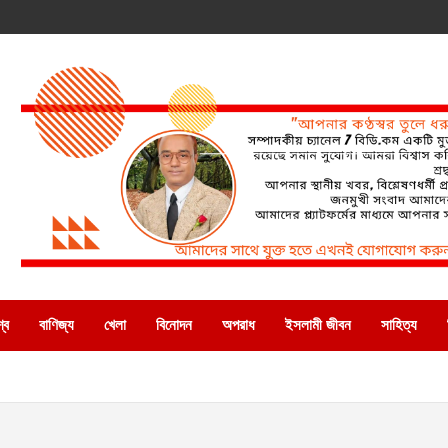
্ব
বাণিজ্য
খেলা
বিনোদন
অপরাধ
ইসলামী জীবন
সাহিত্য