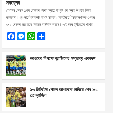
মরক্কো
স্পোর্টস ডেস্ক :শেষ ষোলোর প্রথম ম্যাচে দাপুটে এক ম্যাচ উপহার দিলো
মরক্কো। প্রথমার্ধে কানাডার দাপট সামলেও দ্বিতীয়ার্ধে আক্রমণাত্মক খেলায়
৩-০ গোলের জয় তুলে নিয়েছে আটলাস লায়ন্স। এই জয়ে টুর্নামেন্টের প্রথম…
F
M
W
S
a
es
h
h
ce
se
at
ar
নরওয়ের বিপক্ষে ব্রাজিলের সম্ভাব্য একাদশ
b
n
s
e
o
g
A
o
er
p
k
p
৯৬ মিনিটের গোলে জাপানকে হারিয়ে শেষ ১৬-
তে ব্রাজিল