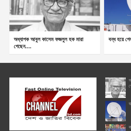
অধ্যাপক আবুল কাসেম ফজলুল হক মারা
বন্ধ হয়ে গ
গেছেন….
অ
গ
ব
ক