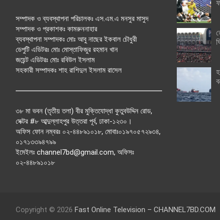
ফ
সম্পাদক ও ব্যবস্থাপনা পরিচালকঃ এস.এম.এ মনসুর মাসুদ
সম্পাদক ও প্রকাশকঃ কামরুননাহার
ত
ব্যবস্থাপনা সম্পাদকঃ মোঃ আবু নাছের ইকবাল চৌধুরী
ঘ
ডেপুটি এডিটরঃ মোঃ মোস্তাফিজুর রহমান খান
জয়েন্ট এডিটরঃ মোঃ রবিউল ইসলাম
সহকারী সম্পাদকঃ শাহ রাশিদুল ইসলাম রাসেল
হ
ব
৩৮ মা ভবন (তৃতীয় তলা) বীর মুক্তিযোদ্ধা কুতুবউদ্দিন রোড,
সেক্টর #৮ আব্দুল্লাহপুর উত্তরা পূর্ব, ঢাকা-১২৩০।
অফিস ফোন নম্বরঃ ০২-৪৪৮৯১০১৮, মোবাঃ০১৯৭০৫৭২৯৩৪,
০১৭১৩৩৯৪৭৯৯
ইমেইলঃ channel7bd@gmail.com, অফিসঃ
০২-৪৪৮৯১০১৮
Copyright © 2026
Fast Online Television – CHANNEL7BD.COM