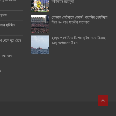
ন্ধু দেশগুলো:
ফাইনালে মরক্কো
র আভাস
তেহরান মেট্রোতে রেকর্ড: খামেনির শেষবিদায়
ঘিরে ৭০ লাখ যাত্রীর যাতায়াত
্গনে সুবিদিত:
হরমুজ প্রণালিতে বিশেষ সুবিধা পাবে চীনসহ
 থেকে দূরে ঠেলে
বন্ধু দেশগুলো: ইরান
ী করা হবে:
ু