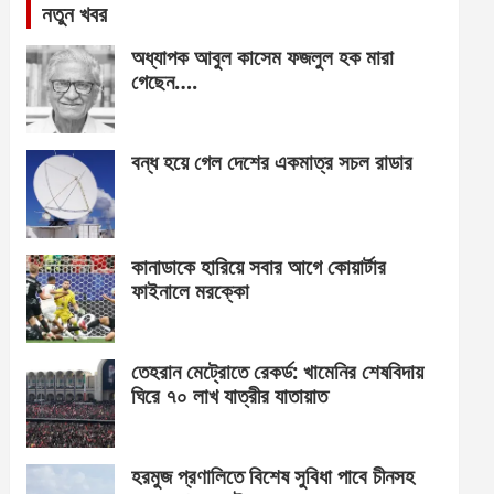
নতুন খবর
অধ্যাপক আবুল কাসেম ফজলুল হক মারা
গেছেন….
বন্ধ হয়ে গেল দেশের একমাত্র সচল রাডার
কানাডাকে হারিয়ে সবার আগে কোয়ার্টার
ফাইনালে মরক্কো
তেহরান মেট্রোতে রেকর্ড: খামেনির শেষবিদায়
ঘিরে ৭০ লাখ যাত্রীর যাতায়াত
হরমুজ প্রণালিতে বিশেষ সুবিধা পাবে চীনসহ