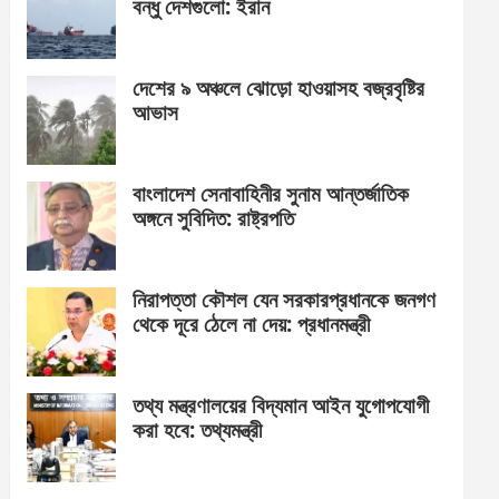
বন্ধু দেশগুলো: ইরান
দেশের ৯ অঞ্চলে ঝোড়ো হাওয়াসহ বজ্রবৃষ্টির
আভাস
বাংলাদেশ সেনাবাহিনীর সুনাম আন্তর্জাতিক
অঙ্গনে সুবিদিত: রাষ্ট্রপতি
নিরাপত্তা কৌশল যেন সরকারপ্রধানকে জনগণ
থেকে দূরে ঠেলে না দেয়: প্রধানমন্ত্রী
তথ্য মন্ত্রণালয়ের বিদ্যমান আইন যুগোপযোগী
করা হবে: তথ্যমন্ত্রী