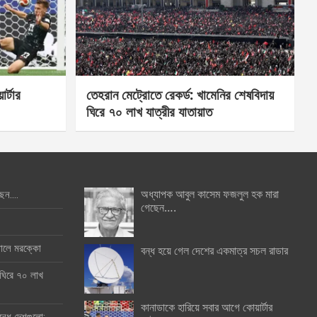
র্টার
তেহরান মেট্রোতে রেকর্ড: খামেনির শেষবিদায়
ঘিরে ৭০ লাখ যাত্রীর যাতায়াত
অধ্যাপক আবুল কাসেম ফজলুল হক মারা
ছেন….
গেছেন….
ইনালে মরক্কো
বন্ধ হয়ে গেল দেশের একমাত্র সচল রাডার
 ঘিরে ৭০ লাখ
কানাডাকে হারিয়ে সবার আগে কোয়ার্টার