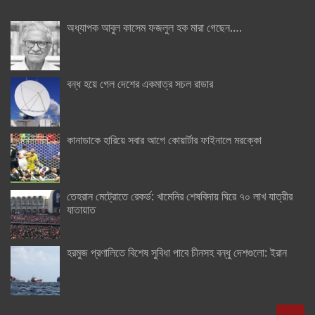
অধ্যাপক আবুল কাসেম ফজলুল হক মারা গেছেন….
বন্ধ হয়ে গেল দেশের একমাত্র সচল রাডার
কানাডাকে হারিয়ে সবার আগে কোয়ার্টার ফাইনালে মরক্কো
তেহরান মেট্রোতে রেকর্ড: খামেনির শেষবিদায় ঘিরে ৭০ লাখ যাত্রীর
যাতায়াত
হরমুজ প্রণালিতে বিশেষ সুবিধা পাবে চীনসহ বন্ধু দেশগুলো: ইরান