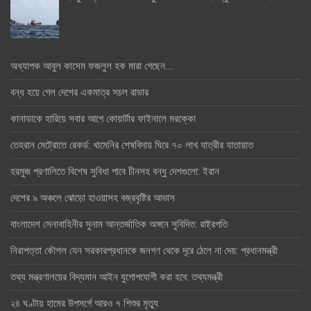
অধ্যাপক আবুল কাসেম ফজলুল হক মারা গেছেন….
বন্ধ হয়ে গেল দেশের একমাত্র সচল রাডার
কানাডাকে হারিয়ে সবার আগে কোয়ার্টার ফাইনালে মরক্কো
তেহরান মেট্রোতে রেকর্ড: খামেনির শেষবিদায় ঘিরে ৭০ লাখ যাত্রীর যাতায়াত
হরমুজ প্রণালিতে বিশেষ সুবিধা পাবে চীনসহ বন্ধু দেশগুলো: ইরান
দেশের ৯ অঞ্চলে ঝোড়ো হাওয়াসহ বজ্রবৃষ্টির আভাস
বাংলাদেশ সেনাবাহিনীর সুনাম আন্তর্জাতিক অঙ্গনে সুবিদিত: রাষ্ট্রপতি
নিরাপত্তা কৌশল যেন সরকারপ্রধানকে জনগণ থেকে দূরে ঠেলে না দেয়: প্রধানমন্ত্রী
তথ্য মন্ত্রণালয়ের বিদ্যমান আইন যুগোপযোগী করা হবে: তথ্যমন্ত্রী
২৪ ঘণ্টায় হামের উপসর্গে আরও ৭ শিশুর মৃত্যু