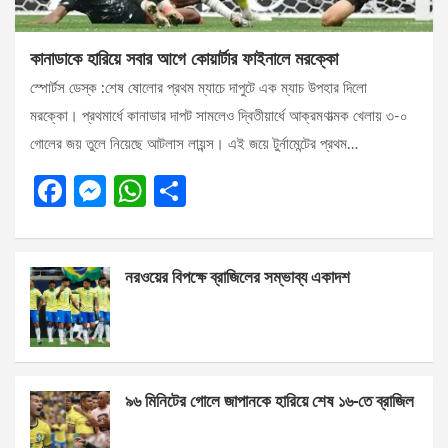
কানাডাকে হারিয়ে সবার আগে কোয়ার্টার ফাইনালে মরক্কো
স্পোর্টস ডেস্ক :শেষ ষোলোর প্রথম ম্যাচে দাপুটে এক ম্যাচ উপহার দিলো
মরক্কো। প্রথমার্ধে কানাডার দাপট সামলেও দ্বিতীয়ার্ধে আক্রমণাত্মক খেলায় ৩-০
গোলের জয় তুলে নিয়েছে আটলাস লায়ন্স। এই জয়ে টুর্নামেন্টের প্রথম…
F
M
W
S
a
es
h
h
ce
se
at
ar
নরওয়ের বিপক্ষে ব্রাজিলের সম্ভাব্য একাদশ
b
n
s
e
o
g
A
o
er
p
k
p
৯৬ মিনিটের গোলে জাপানকে হারিয়ে শেষ ১৬-তে ব্রাজিল