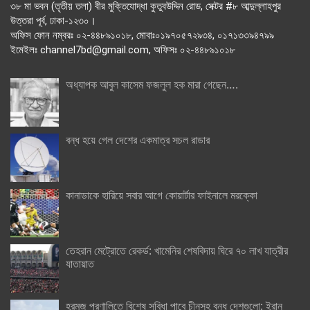
৩৮ মা ভবন (তৃতীয় তলা) বীর মুক্তিযোদ্ধা কুতুবউদ্দিন রোড, সেক্টর #৮ আব্দুল্লাহপুর
উত্তরা পূর্ব, ঢাকা-১২৩০।
অফিস ফোন নম্বরঃ ০২-৪৪৮৯১০১৮, মোবাঃ০১৯৭০৫৭২৯৩৪, ০১৭১৩৩৯৪৭৯৯
ইমেইলঃ channel7bd@gmail.com, অফিসঃ ০২-৪৪৮৯১০১৮
অধ্যাপক আবুল কাসেম ফজলুল হক মারা গেছেন….
বন্ধ হয়ে গেল দেশের একমাত্র সচল রাডার
কানাডাকে হারিয়ে সবার আগে কোয়ার্টার ফাইনালে মরক্কো
তেহরান মেট্রোতে রেকর্ড: খামেনির শেষবিদায় ঘিরে ৭০ লাখ যাত্রীর
যাতায়াত
হরমুজ প্রণালিতে বিশেষ সুবিধা পাবে চীনসহ বন্ধু দেশগুলো: ইরান