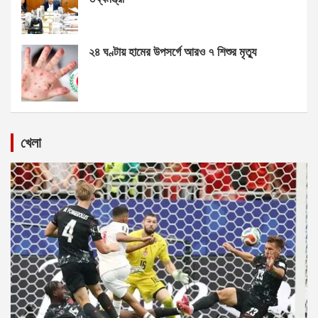
২৪ ঘণ্টায় হামের উপসর্গে আরও ৭ শিশুর মৃত্যু
খেলা