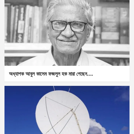
অধ্যাপক আবুল কাসেম ফজলুল হক মারা গেছেন….