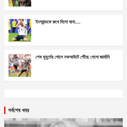
ইংল্যান্ডকে রুখে দিলো ঘানা….
শেষ মুহূর্তের গোলে নকআউটে পৌঁছে গেলো জার্মানি
সর্বশেষ খবর