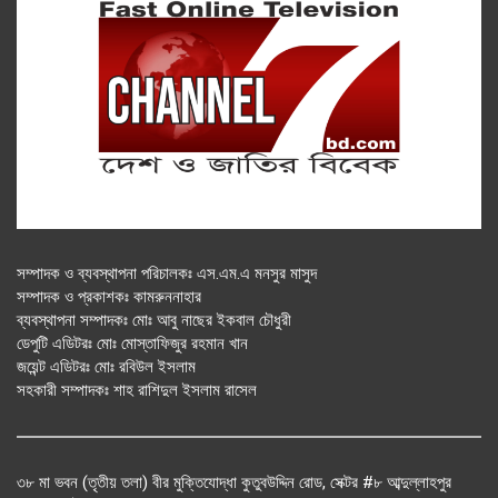
সম্পাদক ও ব্যবস্থাপনা পরিচালকঃ এস.এম.এ মনসুর মাসুদ
সম্পাদক ও প্রকাশকঃ কামরুননাহার
ব্যবস্থাপনা সম্পাদকঃ মোঃ আবু নাছের ইকবাল চৌধুরী
ডেপুটি এডিটরঃ মোঃ মোস্তাফিজুর রহমান খান
জয়েন্ট এডিটরঃ মোঃ রবিউল ইসলাম
সহকারী সম্পাদকঃ শাহ রাশিদুল ইসলাম রাসেল
৩৮ মা ভবন (তৃতীয় তলা) বীর মুক্তিযোদ্ধা কুতুবউদ্দিন রোড, সেক্টর #৮ আব্দুল্লাহপুর