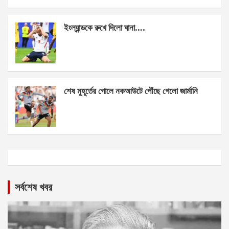
ইংল্যান্ডকে রুখে দিলো ঘানা….
শেষ মুহূর্তের গোলে নকআউটে পৌঁছে গেলো জার্মানি
সর্বশেষ খবর