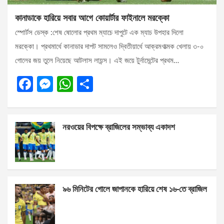
কানাডাকে হারিয়ে সবার আগে কোয়ার্টার ফাইনালে মরক্কো
স্পোর্টস ডেস্ক :শেষ ষোলোর প্রথম ম্যাচে দাপুটে এক ম্যাচ উপহার দিলো
মরক্কো। প্রথমার্ধে কানাডার দাপট সামলেও দ্বিতীয়ার্ধে আক্রমণাত্মক খেলায় ৩-০
গোলের জয় তুলে নিয়েছে আটলাস লায়ন্স। এই জয়ে টুর্নামেন্টের প্রথম…
F
M
W
S
a
es
h
h
ce
se
at
ar
নরওয়ের বিপক্ষে ব্রাজিলের সম্ভাব্য একাদশ
b
n
s
e
o
g
A
o
er
p
k
p
৯৬ মিনিটের গোলে জাপানকে হারিয়ে শেষ ১৬-তে ব্রাজিল