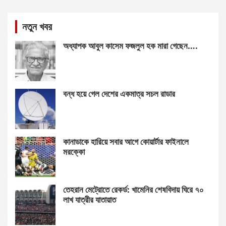
নতুন খবর
অধ্যাপক আবুল কাসেম ফজলুল হক মারা গেছেন….
বন্ধ হয়ে গেল দেশের একমাত্র সচল রাডার
কানাডাকে হারিয়ে সবার আগে কোয়ার্টার ফাইনালে
মরক্কো
তেহরান মেট্রোতে রেকর্ড: খামেনির শেষবিদায় ঘিরে ৭০
লাখ যাত্রীর যাতায়াত