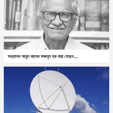
অধ্যাপক আবুল কাসেম ফজলুল হক মারা গেছেন….