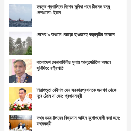
হরমুজ প্রণালিতে বিশেষ সুবিধা পাবে চীনসহ বন্ধু
দেশগুলো: ইরান
দেশের ৯ অঞ্চলে ঝোড়ো হাওয়াসহ বজ্রবৃষ্টির আভাস
বাংলাদেশ সেনাবাহিনীর সুনাম আন্তর্জাতিক অঙ্গনে
সুবিদিত: রাষ্ট্রপতি
নিরাপত্তা কৌশল যেন সরকারপ্রধানকে জনগণ থেকে
দূরে ঠেলে না দেয়: প্রধানমন্ত্রী
তথ্য মন্ত্রণালয়ের বিদ্যমান আইন যুগোপযোগী করা হবে:
তথ্যমন্ত্রী