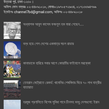
উত্তরা পূর্ব, ঢাকা-১২৩০।
অফিস ফোন নম্বরঃ ০২-৪৪৮৯১০১৮, মোবাঃ০১৯৭০৫৭২৯৩৪, ০১৭১৩৩৯৪৭৯৯
ইমেইলঃ channel7bd@gmail.com, অফিসঃ ০২-৪৪৮৯১০১৮
অধ্যাপক আবুল কাসেম ফজলুল হক মারা গেছেন….
বন্ধ হয়ে গেল দেশের একমাত্র সচল রাডার
কানাডাকে হারিয়ে সবার আগে কোয়ার্টার ফাইনালে মরক্কো
তেহরান মেট্রোতে রেকর্ড: খামেনির শেষবিদায় ঘিরে ৭০ লাখ যাত্রীর
যাতায়াত
হরমুজ প্রণালিতে বিশেষ সুবিধা পাবে চীনসহ বন্ধু দেশগুলো: ইরান