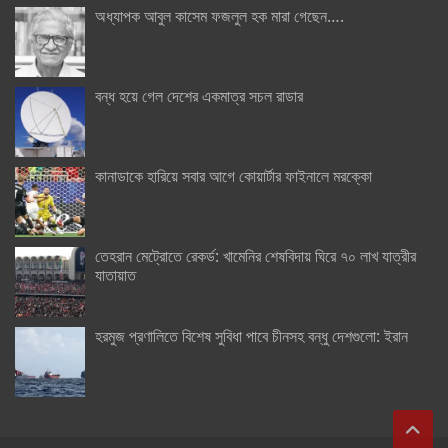
অধ্যাপক আবুল কাসেম ফজলুল হক মারা গেছেন….
বন্ধ হয়ে গেল দেশের একমাত্র সচল রাডার
কানাডাকে হারিয়ে সবার আগে কোয়ার্টার ফাইনালে মরক্কো
তেহরান মেট্রোতে রেকর্ড: খামেনির শেষবিদায় ঘিরে ৭০ লাখ যাত্রীর
যাতায়াত
হরমুজ প্রণালিতে বিশেষ সুবিধা পাবে চীনসহ বন্ধু দেশগুলো: ইরান