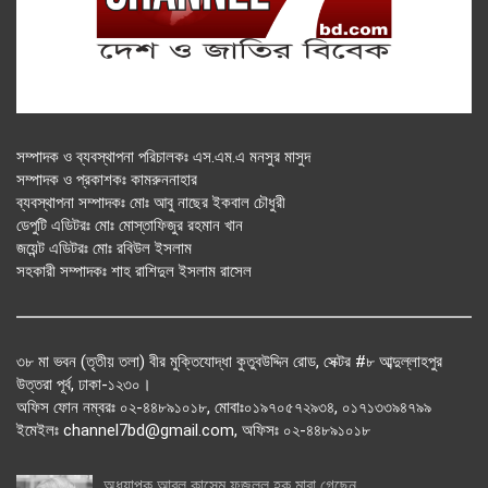
সম্পাদক ও ব্যবস্থাপনা পরিচালকঃ এস.এম.এ মনসুর মাসুদ
সম্পাদক ও প্রকাশকঃ কামরুননাহার
ব্যবস্থাপনা সম্পাদকঃ মোঃ আবু নাছের ইকবাল চৌধুরী
ডেপুটি এডিটরঃ মোঃ মোস্তাফিজুর রহমান খান
জয়েন্ট এডিটরঃ মোঃ রবিউল ইসলাম
সহকারী সম্পাদকঃ শাহ রাশিদুল ইসলাম রাসেল
৩৮ মা ভবন (তৃতীয় তলা) বীর মুক্তিযোদ্ধা কুতুবউদ্দিন রোড, সেক্টর #৮ আব্দুল্লাহপুর
উত্তরা পূর্ব, ঢাকা-১২৩০।
অফিস ফোন নম্বরঃ ০২-৪৪৮৯১০১৮, মোবাঃ০১৯৭০৫৭২৯৩৪, ০১৭১৩৩৯৪৭৯৯
ইমেইলঃ channel7bd@gmail.com, অফিসঃ ০২-৪৪৮৯১০১৮
অধ্যাপক আবুল কাসেম ফজলুল হক মারা গেছেন….