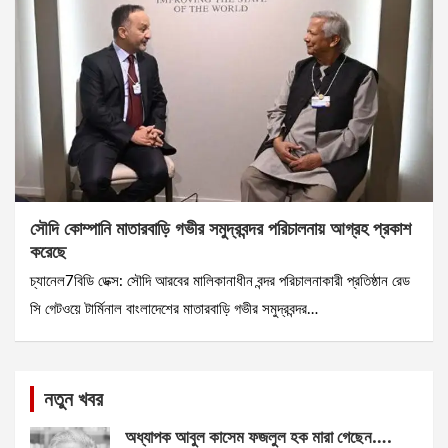
সৌদি কোম্পানি মাতারবাড়ি গভীর সমুদ্রবন্দর পরিচালনায় আগ্রহ প্রকাশ
করেছে
চ্যানেল7বিডি ডেক্স: সৌদি আরবের মালিকানাধীন বন্দর পরিচালনাকারী প্রতিষ্ঠান রেড
সি গেটওয়ে টার্মিনাল বাংলাদেশের মাতারবাড়ি গভীর সমুদ্রবন্দর…
নতুন খবর
অধ্যাপক আবুল কাসেম ফজলুল হক মারা গেছেন….