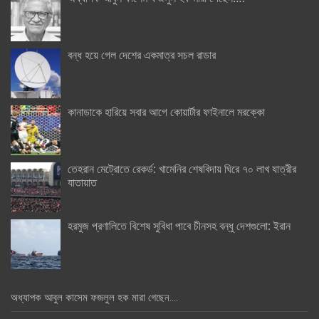
বন্ধ হয়ে গেল দেশের একমাত্র সচল রাডার
কানাডাকে হারিয়ে সবার আগে কোয়ার্টার ফাইনালে মরক্কো
তেহরান মেট্রোতে রেকর্ড: খামেনির শেষবিদায় ঘিরে ৭০ লাখ যাত্রীর
যাতায়াত
হরমুজ প্রণালিতে বিশেষ সুবিধা পাবে চীনসহ বন্ধু দেশগুলো: ইরান
অধ্যাপক আবুল কাসেম ফজলুল হক মারা গেছেন….