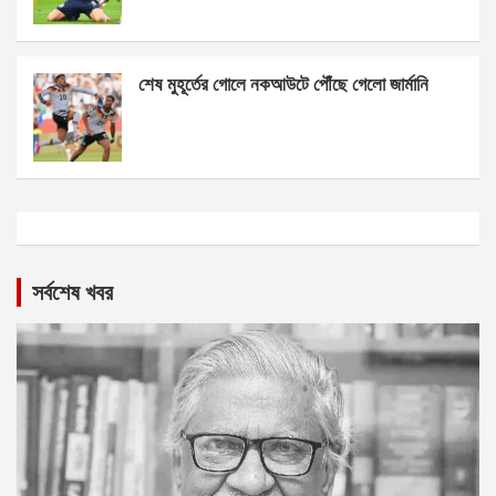
শেষ মুহূর্তের গোলে নকআউটে পৌঁছে গেলো জার্মানি
সর্বশেষ খবর