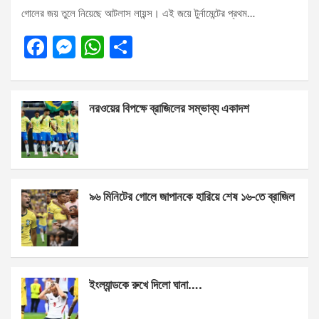
গোলের জয় তুলে নিয়েছে আটলাস লায়ন্স। এই জয়ে টুর্নামেন্টের প্রথম…
F
M
W
S
a
es
h
h
ce
se
at
ar
নরওয়ের বিপক্ষে ব্রাজিলের সম্ভাব্য একাদশ
b
n
s
e
o
g
A
o
er
p
k
p
৯৬ মিনিটের গোলে জাপানকে হারিয়ে শেষ ১৬-তে ব্রাজিল
ইংল্যান্ডকে রুখে দিলো ঘানা….