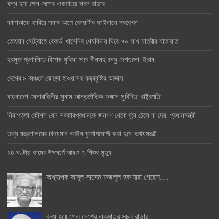
বন্ধ হয়ে গেল দেশের একমাত্র সচল রাডার
কানাডাকে হারিয়ে সবার আগে কোয়ার্টার ফাইনালে মরক্কো
তেহরান মেট্রোতে রেকর্ড: খামেনির শেষবিদায় ঘিরে ৭০ লাখ যাত্রীর যাতায়াত
হরমুজ প্রণালিতে বিশেষ সুবিধা পাবে চীনসহ বন্ধু দেশগুলো: ইরান
দেশের ৯ অঞ্চলে ঝোড়ো হাওয়াসহ বজ্রবৃষ্টির আভাস
বাংলাদেশ সেনাবাহিনীর সুনাম আন্তর্জাতিক অঙ্গনে সুবিদিত: রাষ্ট্রপতি
নিরাপত্তা কৌশল যেন সরকারপ্রধানকে জনগণ থেকে দূরে ঠেলে না দেয়: প্রধানমন্ত্রী
তথ্য মন্ত্রণালয়ের বিদ্যমান আইন যুগোপযোগী করা হবে: তথ্যমন্ত্রী
২৪ ঘণ্টায় হামের উপসর্গে আরও ৭ শিশুর মৃত্যু
অধ্যাপক আবুল কাসেম ফজলুল হক মারা গেছেন….
বন্ধ হয়ে গেল দেশের একমাত্র সচল রাডার