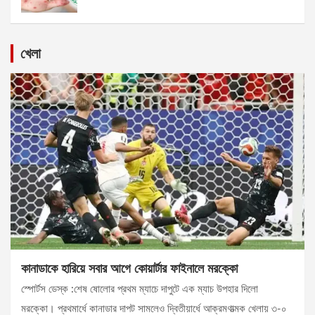
খেলা
কানাডাকে হারিয়ে সবার আগে কোয়ার্টার ফাইনালে মরক্কো
স্পোর্টস ডেস্ক :শেষ ষোলোর প্রথম ম্যাচে দাপুটে এক ম্যাচ উপহার দিলো
মরক্কো। প্রথমার্ধে কানাডার দাপট সামলেও দ্বিতীয়ার্ধে আক্রমণাত্মক খেলায় ৩-০