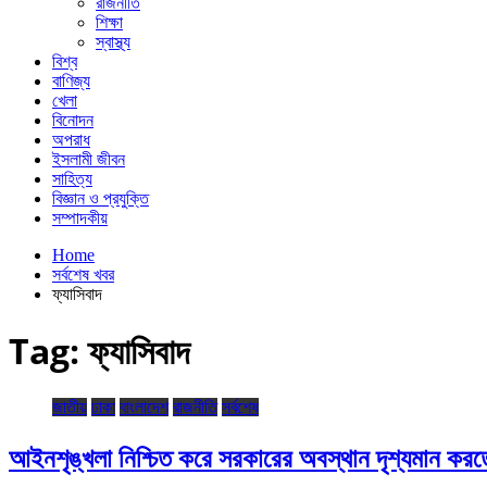
রাজনীতি
শিক্ষা
স্বাস্থ্য
বিশ্ব
বাণিজ্য
খেলা
বিনোদন
অপরাধ
ইসলামী জীবন
সাহিত্য
বিজ্ঞান ও প্রযুক্তি
সম্পাদকীয়
Home
সর্বশেষ খবর
ফ্যাসিবাদ
Tag:
ফ্যাসিবাদ
জাতীয়
ঢাকা
বাংলাদেশ
রাজনীতি
সর্বশেষ
আইনশৃঙ্খলা নিশ্চিত করে সরকারের অবস্থান দৃশ্যমান করতে