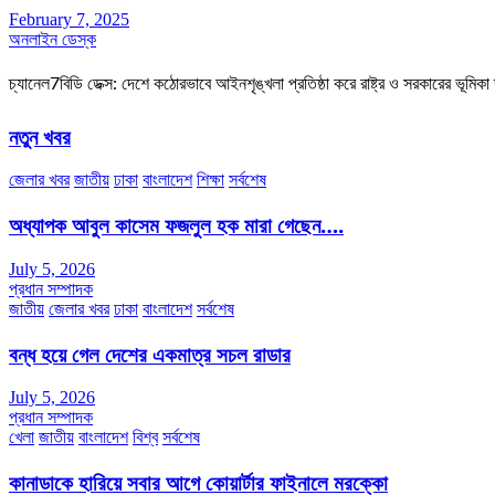
February 7, 2025
অনলাইন ডেস্ক
চ্যানেল7বিডি ডেক্স: দেশে কঠোরভাবে আইনশৃঙ্খলা প্রতিষ্ঠা করে রাষ্ট্র ও সরকারের ভূমিকা 
নতুন খবর
জেলার খবর
জাতীয়
ঢাকা
বাংলাদেশ
শিক্ষা
সর্বশেষ
অধ্যাপক আবুল কাসেম ফজলুল হক মারা গেছেন….
July 5, 2026
প্রধান সম্পাদক
জাতীয়
জেলার খবর
ঢাকা
বাংলাদেশ
সর্বশেষ
বন্ধ হয়ে গেল দেশের একমাত্র সচল রাডার
July 5, 2026
প্রধান সম্পাদক
খেলা
জাতীয়
বাংলাদেশ
বিশ্ব
সর্বশেষ
কানাডাকে হারিয়ে সবার আগে কোয়ার্টার ফাইনালে মরক্কো