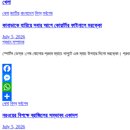
খেলা
খেলা
জাতীয়
বাংলাদেশ
বিশ্ব
সর্বশেষ
কানাডাকে হারিয়ে সবার আগে কোয়ার্টার ফাইনালে মরক্কো
July 5, 2026
প্রধান সম্পাদক
স্পোর্টস ডেস্ক :শেষ ষোলোর প্রথম ম্যাচে দাপুটে এক ম্যাচ উপহার দিলো মরক্কো। প্রথমার্
Facebook
Messenger
WhatsApp
খেলা
বিশ্ব
সর্বশেষ
Share
নরওয়ের বিপক্ষে ব্রাজিলের সম্ভাব্য একাদশ
July 5, 2026