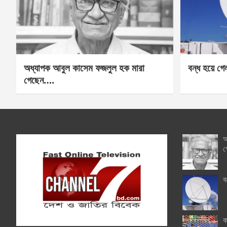
অধ্যাপক আবুল কাসেম ফজলুল হক মারা
বন্ধ হয়ে গ
গেছেন….
অ
গ
ব
ক