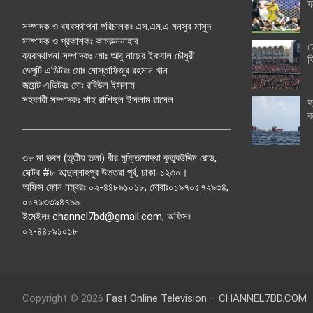
ফ
সম্পাদক ও ব্যবস্থাপনা পরিচালকঃ এস.এম.এ মনসুর মাসুদ
সম্পাদক ও প্রকাশকঃ কামরুননাহার
ত
ব্যবস্থাপনা সম্পাদকঃ মোঃ আবু নাছের ইকবাল চৌধুরী
ঘ
ডেপুটি এডিটরঃ মোঃ মোস্তাফিজুর রহমান খান
জয়েন্ট এডিটরঃ মোঃ রবিউল ইসলাম
সহকারী সম্পাদকঃ শাহ রাশিদুল ইসলাম রাসেল
হ
ব
৩৮ মা ভবন (তৃতীয় তলা) বীর মুক্তিযোদ্ধা কুতুবউদ্দিন রোড,
সেক্টর #৮ আব্দুল্লাহপুর উত্তরা পূর্ব, ঢাকা-১২৩০।
অফিস ফোন নম্বরঃ ০২-৪৪৮৯১০১৮, মোবাঃ০১৯৭০৫৭২৯৩৪,
০১৭১৩৩৯৪৭৯৯
ইমেইলঃ channel7bd@gmail.com, অফিসঃ
০২-৪৪৮৯১০১৮
Copyright © 2026
Fast Online Television – CHANNEL7BD.COM