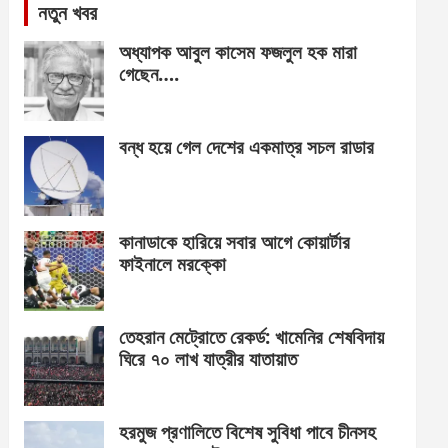
নতুন খবর
অধ্যাপক আবুল কাসেম ফজলুল হক মারা
গেছেন….
বন্ধ হয়ে গেল দেশের একমাত্র সচল রাডার
কানাডাকে হারিয়ে সবার আগে কোয়ার্টার
ফাইনালে মরক্কো
তেহরান মেট্রোতে রেকর্ড: খামেনির শেষবিদায়
ঘিরে ৭০ লাখ যাত্রীর যাতায়াত
হরমুজ প্রণালিতে বিশেষ সুবিধা পাবে চীনসহ