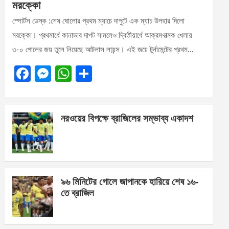
মরক্কো
স্পোর্টস ডেস্ক :শেষ ষোলোর প্রথম ম্যাচে দাপুটে এক ম্যাচ উপহার দিলো
মরক্কো। প্রথমার্ধে কানাডার দাপট সামলেও দ্বিতীয়ার্ধে আক্রমণাত্মক খেলায়
৩-০ গোলের জয় তুলে নিয়েছে আটলাস লায়ন্স। এই জয়ে টুর্নামেন্টের প্রথম…
F
M
W
S
a
es
h
h
ce
se
at
ar
নরওয়ের বিপক্ষে ব্রাজিলের সম্ভাব্য একাদশ
b
n
s
e
o
g
A
o
er
p
k
p
৯৬ মিনিটের গোলে জাপানকে হারিয়ে শেষ ১৬-
তে ব্রাজিল