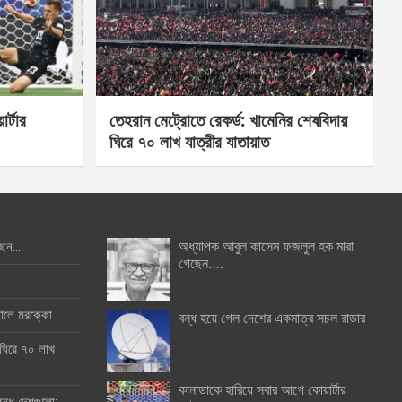
র্টার
তেহরান মেট্রোতে রেকর্ড: খামেনির শেষবিদায়
ঘিরে ৭০ লাখ যাত্রীর যাতায়াত
অধ্যাপক আবুল কাসেম ফজলুল হক মারা
ছেন….
গেছেন….
ইনালে মরক্কো
বন্ধ হয়ে গেল দেশের একমাত্র সচল রাডার
 ঘিরে ৭০ লাখ
কানাডাকে হারিয়ে সবার আগে কোয়ার্টার