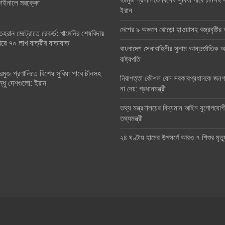
হরমুজ প্রণালিতে বিশেষ সুবিধা পাবে চীনসহ ব
াইনালে মরক্কো
ইরান
দেশের ৯ অঞ্চলে ঝোড়ো হাওয়াসহ বজ্রবৃষ্টি
েহরান মেট্রোতে রেকর্ড: খামেনির শেষবিদায়
িরে ৭০ লাখ যাত্রীর যাতায়াত
বাংলাদেশ সেনাবাহিনীর সুনাম আন্তর্জাতিক অঙ
রাষ্ট্রপতি
রমুজ প্রণালিতে বিশেষ সুবিধা পাবে চীনসহ
নিরাপত্তা কৌশল যেন সরকারপ্রধানকে জনগণ
ন্ধু দেশগুলো: ইরান
না দেয়: প্রধানমন্ত্রী
তথ্য মন্ত্রণালয়ের বিদ্যমান আইন যুগোপযোগ
তথ্যমন্ত্রী
২৪ ঘণ্টায় হামের উপসর্গে আরও ৭ শিশুর মৃত্য