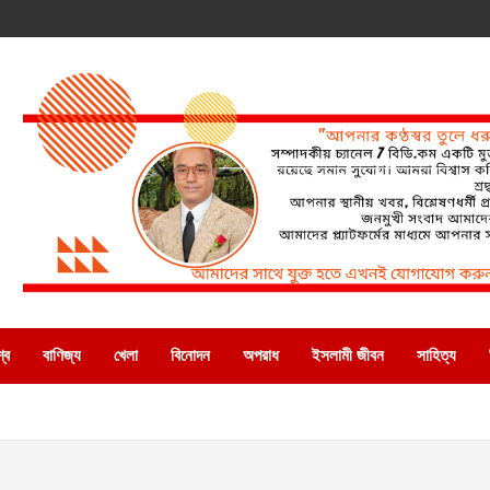
্ব
বাণিজ্য
খেলা
বিনোদন
অপরাধ
ইসলামী জীবন
সাহিত্য