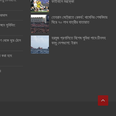
ন্ধু দেশগুলো:
ফাইনালে মরক্কো
র আভাস
তেহরান মেট্রোতে রেকর্ড: খামেনির শেষবিদায়
ঘিরে ৭০ লাখ যাত্রীর যাতায়াত
্গনে সুবিদিত:
হরমুজ প্রণালিতে বিশেষ সুবিধা পাবে চীনসহ
 থেকে দূরে ঠেলে
বন্ধু দেশগুলো: ইরান
ী করা হবে:
ু