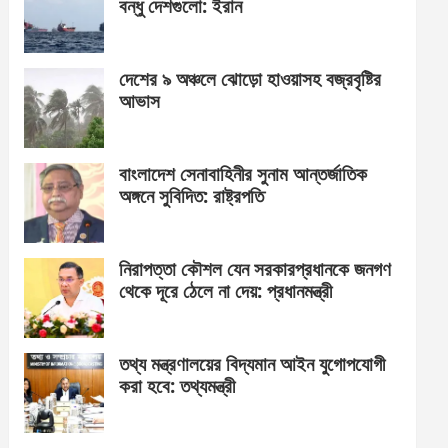
বন্ধু দেশগুলো: ইরান
দেশের ৯ অঞ্চলে ঝোড়ো হাওয়াসহ বজ্রবৃষ্টির
আভাস
বাংলাদেশ সেনাবাহিনীর সুনাম আন্তর্জাতিক
অঙ্গনে সুবিদিত: রাষ্ট্রপতি
নিরাপত্তা কৌশল যেন সরকারপ্রধানকে জনগণ
থেকে দূরে ঠেলে না দেয়: প্রধানমন্ত্রী
তথ্য মন্ত্রণালয়ের বিদ্যমান আইন যুগোপযোগী
করা হবে: তথ্যমন্ত্রী