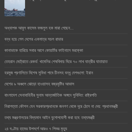
অধ্যাপক আবুল কাসেম ফজলুল হক মারা গেছেন….
বন্ধ হয়ে গেল দেশের একমাত্র সচল রাডার
কানাডাকে হারিয়ে সবার আগে কোয়ার্টার ফাইনালে মরক্কো
তেহরান মেট্রোতে রেকর্ড: খামেনির শেষবিদায় ঘিরে ৭০ লাখ যাত্রীর যাতায়াত
হরমুজ প্রণালিতে বিশেষ সুবিধা পাবে চীনসহ বন্ধু দেশগুলো: ইরান
দেশের ৯ অঞ্চলে ঝোড়ো হাওয়াসহ বজ্রবৃষ্টির আভাস
বাংলাদেশ সেনাবাহিনীর সুনাম আন্তর্জাতিক অঙ্গনে সুবিদিত: রাষ্ট্রপতি
নিরাপত্তা কৌশল যেন সরকারপ্রধানকে জনগণ থেকে দূরে ঠেলে না দেয়: প্রধানমন্ত্রী
তথ্য মন্ত্রণালয়ের বিদ্যমান আইন যুগোপযোগী করা হবে: তথ্যমন্ত্রী
২৪ ঘণ্টায় হামের উপসর্গে আরও ৭ শিশুর মৃত্যু