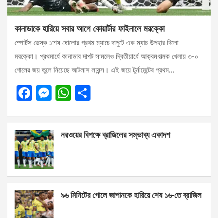
কানাডাকে হারিয়ে সবার আগে কোয়ার্টার ফাইনালে মরক্কো
স্পোর্টস ডেস্ক :শেষ ষোলোর প্রথম ম্যাচে দাপুটে এক ম্যাচ উপহার দিলো
মরক্কো। প্রথমার্ধে কানাডার দাপট সামলেও দ্বিতীয়ার্ধে আক্রমণাত্মক খেলায় ৩-০
গোলের জয় তুলে নিয়েছে আটলাস লায়ন্স। এই জয়ে টুর্নামেন্টের প্রথম…
F
M
W
S
a
es
h
h
ce
se
at
ar
নরওয়ের বিপক্ষে ব্রাজিলের সম্ভাব্য একাদশ
b
n
s
e
o
g
A
o
er
p
k
p
৯৬ মিনিটের গোলে জাপানকে হারিয়ে শেষ ১৬-তে ব্রাজিল