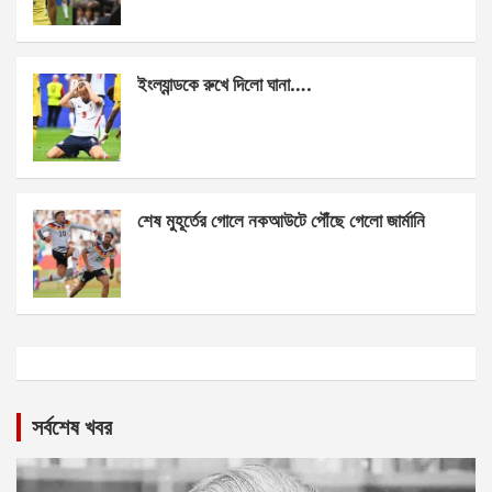
ইংল্যান্ডকে রুখে দিলো ঘানা….
শেষ মুহূর্তের গোলে নকআউটে পৌঁছে গেলো জার্মানি
সর্বশেষ খবর