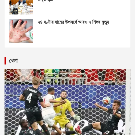
২৪ ঘণ্টায় হামের উপসর্গে আরও ৭ শিশুর মৃত্যু
খেলা