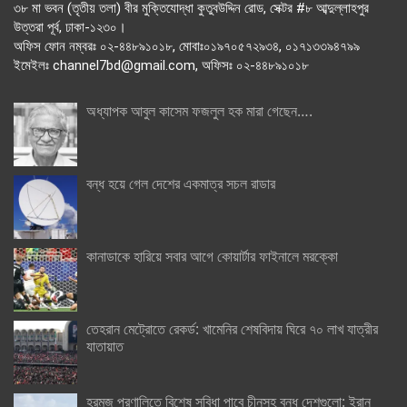
৩৮ মা ভবন (তৃতীয় তলা) বীর মুক্তিযোদ্ধা কুতুবউদ্দিন রোড, সেক্টর #৮ আব্দুল্লাহপুর
উত্তরা পূর্ব, ঢাকা-১২৩০।
অফিস ফোন নম্বরঃ ০২-৪৪৮৯১০১৮, মোবাঃ০১৯৭০৫৭২৯৩৪, ০১৭১৩৩৯৪৭৯৯
ইমেইলঃ channel7bd@gmail.com, অফিসঃ ০২-৪৪৮৯১০১৮
অধ্যাপক আবুল কাসেম ফজলুল হক মারা গেছেন….
বন্ধ হয়ে গেল দেশের একমাত্র সচল রাডার
কানাডাকে হারিয়ে সবার আগে কোয়ার্টার ফাইনালে মরক্কো
তেহরান মেট্রোতে রেকর্ড: খামেনির শেষবিদায় ঘিরে ৭০ লাখ যাত্রীর
যাতায়াত
হরমুজ প্রণালিতে বিশেষ সুবিধা পাবে চীনসহ বন্ধু দেশগুলো: ইরান