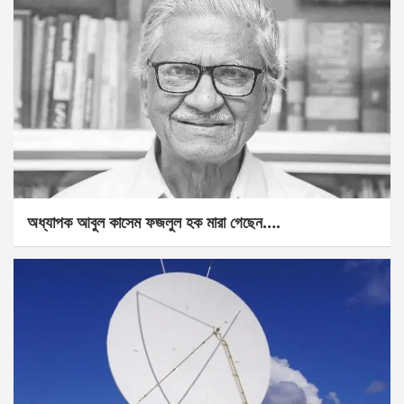
অধ্যাপক আবুল কাসেম ফজলুল হক মারা গেছেন….