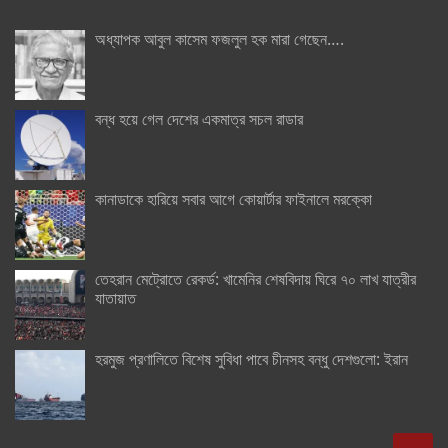
অধ্যাপক আবুল কাসেম ফজলুল হক মারা গেছেন….
বন্ধ হয়ে গেল দেশের একমাত্র সচল রাডার
কানাডাকে হারিয়ে সবার আগে কোয়ার্টার ফাইনালে মরক্কো
তেহরান মেট্রোতে রেকর্ড: খামেনির শেষবিদায় ঘিরে ৭০ লাখ যাত্রীর
যাতায়াত
হরমুজ প্রণালিতে বিশেষ সুবিধা পাবে চীনসহ বন্ধু দেশগুলো: ইরান