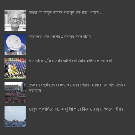
অধ্যাপক আবুল কাসেম ফজলুল হক মারা গেছেন….
বন্ধ হয়ে গেল দেশের একমাত্র সচল রাডার
কানাডাকে হারিয়ে সবার আগে কোয়ার্টার ফাইনালে মরক্কো
তেহরান মেট্রোতে রেকর্ড: খামেনির শেষবিদায় ঘিরে ৭০ লাখ যাত্রীর
যাতায়াত
হরমুজ প্রণালিতে বিশেষ সুবিধা পাবে চীনসহ বন্ধু দেশগুলো: ইরান