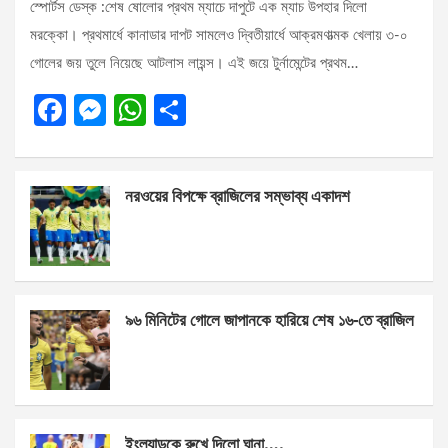
স্পোর্টস ডেস্ক :শেষ ষোলোর প্রথম ম্যাচে দাপুটে এক ম্যাচ উপহার দিলো
মরক্কো। প্রথমার্ধে কানাডার দাপট সামলেও দ্বিতীয়ার্ধে আক্রমণাত্মক খেলায় ৩-০
গোলের জয় তুলে নিয়েছে আটলাস লায়ন্স। এই জয়ে টুর্নামেন্টের প্রথম…
F
M
W
S
a
es
h
h
ce
se
at
ar
নরওয়ের বিপক্ষে ব্রাজিলের সম্ভাব্য একাদশ
b
n
s
e
o
g
A
o
er
p
k
p
৯৬ মিনিটের গোলে জাপানকে হারিয়ে শেষ ১৬-তে ব্রাজিল
ইংল্যান্ডকে রুখে দিলো ঘানা….