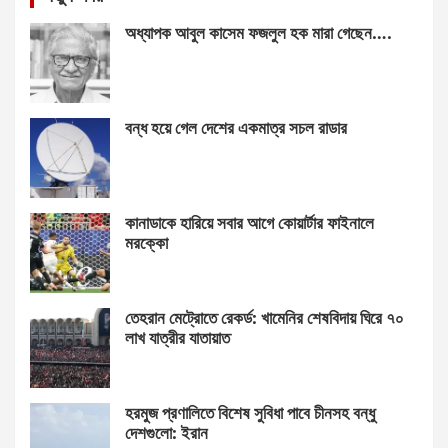
অধ্যাপক আবুল কাসেম ফজলুল হক মারা গেছেন….
বন্ধ হয়ে গেল দেশের একমাত্র সচল রাডার
কানাডাকে হারিয়ে সবার আগে কোয়ার্টার ফাইনালে
মরক্কো
তেহরান মেট্রোতে রেকর্ড: খামেনির শেষবিদায় ঘিরে ৭০
লাখ যাত্রীর যাতায়াত
হরমুজ প্রণালিতে বিশেষ সুবিধা পাবে চীনসহ বন্ধু
দেশগুলো: ইরান