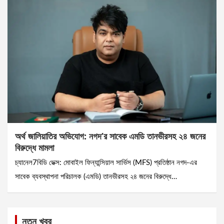
অর্থ জালিয়াতির অভিযোগ: নগদ’র সাবেক এমডি তানভীরসহ ২৪ জনের
বিরুদ্ধে মামলা
চ্যানেল7বিডি ডেক্স: মোবাইল ফিন্যান্সিয়াল সার্ভিস (MFS) প্রতিষ্ঠান নগদ-এর
সাবেক ব্যবস্থাপনা পরিচালক (এমডি) তানভীরসহ ২৪ জনের বিরুদ্ধে…
নতুন খবর