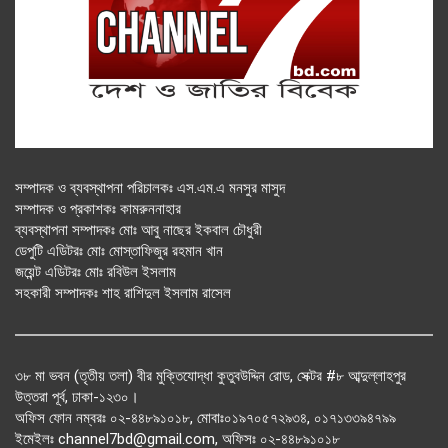
সম্পাদক ও ব্যবস্থাপনা পরিচালকঃ এস.এম.এ মনসুর মাসুদ
সম্পাদক ও প্রকাশকঃ কামরুননাহার
ব্যবস্থাপনা সম্পাদকঃ মোঃ আবু নাছের ইকবাল চৌধুরী
ডেপুটি এডিটরঃ মোঃ মোস্তাফিজুর রহমান খান
জয়েন্ট এডিটরঃ মোঃ রবিউল ইসলাম
সহকারী সম্পাদকঃ শাহ রাশিদুল ইসলাম রাসেল
৩৮ মা ভবন (তৃতীয় তলা) বীর মুক্তিযোদ্ধা কুতুবউদ্দিন রোড, সেক্টর #৮ আব্দুল্লাহপুর
উত্তরা পূর্ব, ঢাকা-১২৩০।
অফিস ফোন নম্বরঃ ০২-৪৪৮৯১০১৮, মোবাঃ০১৯৭০৫৭২৯৩৪, ০১৭১৩৩৯৪৭৯৯
ইমেইলঃ channel7bd@gmail.com, অফিসঃ ০২-৪৪৮৯১০১৮