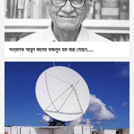
অধ্যাপক আবুল কাসেম ফজলুল হক মারা গেছেন….