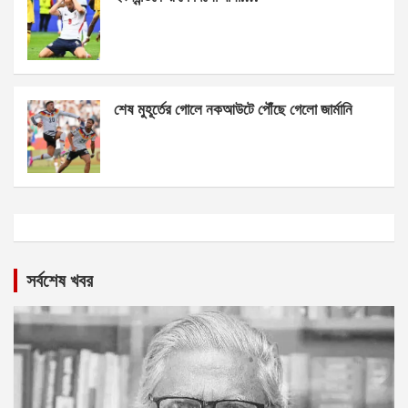
শেষ মুহূর্তের গোলে নকআউটে পৌঁছে গেলো জার্মানি
সর্বশেষ খবর