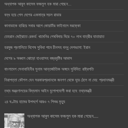
অধ্যাপক আবুল কাসেম ফজলুল হক মারা গেছেন….
বন্ধ হয়ে গেল দেশের একমাত্র সচল রাডার
কানাডাকে হারিয়ে সবার আগে কোয়ার্টার ফাইনালে মরক্কো
তেহরান মেট্রোতে রেকর্ড: খামেনির শেষবিদায় ঘিরে ৭০ লাখ যাত্রীর যাতায়াত
হরমুজ প্রণালিতে বিশেষ সুবিধা পাবে চীনসহ বন্ধু দেশগুলো: ইরান
দেশের ৯ অঞ্চলে ঝোড়ো হাওয়াসহ বজ্রবৃষ্টির আভাস
বাংলাদেশ সেনাবাহিনীর সুনাম আন্তর্জাতিক অঙ্গনে সুবিদিত: রাষ্ট্রপতি
নিরাপত্তা কৌশল যেন সরকারপ্রধানকে জনগণ থেকে দূরে ঠেলে না দেয়: প্রধানমন্ত্রী
তথ্য মন্ত্রণালয়ের বিদ্যমান আইন যুগোপযোগী করা হবে: তথ্যমন্ত্রী
২৪ ঘণ্টায় হামের উপসর্গে আরও ৭ শিশুর মৃত্যু
অধ্যাপক আবুল কাসেম ফজলুল হক মারা গেছেন….