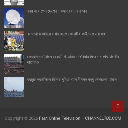
বন্ধ হয়ে গেল দেশের একমাত্র সচল রাডার
কানাডাকে হারিয়ে সবার আগে কোয়ার্টার ফাইনালে মরক্কো
তেহরান মেট্রোতে রেকর্ড: খামেনির শেষবিদায় ঘিরে ৭০ লাখ যাত্রীর
যাতায়াত
হরমুজ প্রণালিতে বিশেষ সুবিধা পাবে চীনসহ বন্ধু দেশগুলো: ইরান
Copyright © 2026
Fast Online Television – CHANNEL7BD.COM