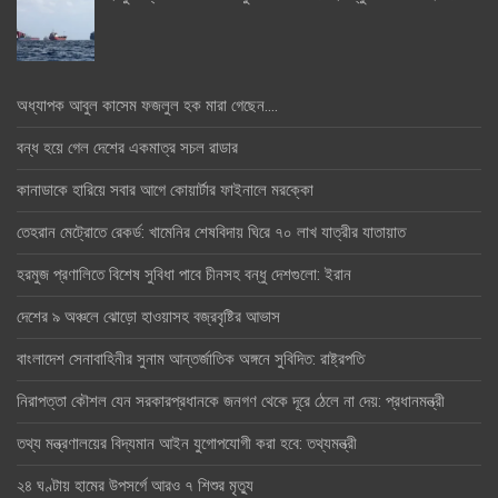
অধ্যাপক আবুল কাসেম ফজলুল হক মারা গেছেন….
বন্ধ হয়ে গেল দেশের একমাত্র সচল রাডার
কানাডাকে হারিয়ে সবার আগে কোয়ার্টার ফাইনালে মরক্কো
তেহরান মেট্রোতে রেকর্ড: খামেনির শেষবিদায় ঘিরে ৭০ লাখ যাত্রীর যাতায়াত
হরমুজ প্রণালিতে বিশেষ সুবিধা পাবে চীনসহ বন্ধু দেশগুলো: ইরান
দেশের ৯ অঞ্চলে ঝোড়ো হাওয়াসহ বজ্রবৃষ্টির আভাস
বাংলাদেশ সেনাবাহিনীর সুনাম আন্তর্জাতিক অঙ্গনে সুবিদিত: রাষ্ট্রপতি
নিরাপত্তা কৌশল যেন সরকারপ্রধানকে জনগণ থেকে দূরে ঠেলে না দেয়: প্রধানমন্ত্রী
তথ্য মন্ত্রণালয়ের বিদ্যমান আইন যুগোপযোগী করা হবে: তথ্যমন্ত্রী
২৪ ঘণ্টায় হামের উপসর্গে আরও ৭ শিশুর মৃত্যু