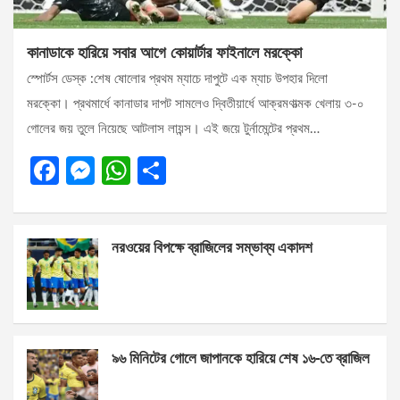
কানাডাকে হারিয়ে সবার আগে কোয়ার্টার ফাইনালে মরক্কো
স্পোর্টস ডেস্ক :শেষ ষোলোর প্রথম ম্যাচে দাপুটে এক ম্যাচ উপহার দিলো
মরক্কো। প্রথমার্ধে কানাডার দাপট সামলেও দ্বিতীয়ার্ধে আক্রমণাত্মক খেলায় ৩-০
গোলের জয় তুলে নিয়েছে আটলাস লায়ন্স। এই জয়ে টুর্নামেন্টের প্রথম…
F
M
W
S
a
es
h
h
ce
se
at
ar
নরওয়ের বিপক্ষে ব্রাজিলের সম্ভাব্য একাদশ
b
n
s
e
o
g
A
o
er
p
k
p
৯৬ মিনিটের গোলে জাপানকে হারিয়ে শেষ ১৬-তে ব্রাজিল