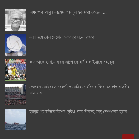
অধ্যাপক আবুল কাসেম ফজলুল হক মারা গেছেন….
বন্ধ হয়ে গেল দেশের একমাত্র সচল রাডার
কানাডাকে হারিয়ে সবার আগে কোয়ার্টার ফাইনালে মরক্কো
তেহরান মেট্রোতে রেকর্ড: খামেনির শেষবিদায় ঘিরে ৭০ লাখ যাত্রীর
যাতায়াত
হরমুজ প্রণালিতে বিশেষ সুবিধা পাবে চীনসহ বন্ধু দেশগুলো: ইরান