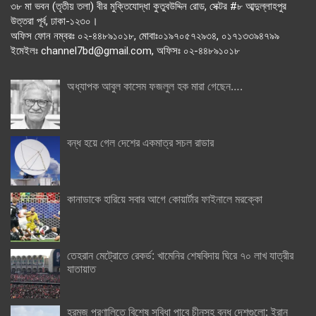
৩৮ মা ভবন (তৃতীয় তলা) বীর মুক্তিযোদ্ধা কুতুবউদ্দিন রোড, সেক্টর #৮ আব্দুল্লাহপুর
উত্তরা পূর্ব, ঢাকা-১২৩০।
অফিস ফোন নম্বরঃ ০২-৪৪৮৯১০১৮, মোবাঃ০১৯৭০৫৭২৯৩৪, ০১৭১৩৩৯৪৭৯৯
ইমেইলঃ channel7bd@gmail.com, অফিসঃ ০২-৪৪৮৯১০১৮
অধ্যাপক আবুল কাসেম ফজলুল হক মারা গেছেন….
বন্ধ হয়ে গেল দেশের একমাত্র সচল রাডার
কানাডাকে হারিয়ে সবার আগে কোয়ার্টার ফাইনালে মরক্কো
তেহরান মেট্রোতে রেকর্ড: খামেনির শেষবিদায় ঘিরে ৭০ লাখ যাত্রীর
যাতায়াত
হরমুজ প্রণালিতে বিশেষ সুবিধা পাবে চীনসহ বন্ধু দেশগুলো: ইরান