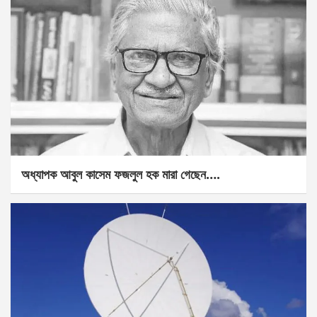
অধ্যাপক আবুল কাসেম ফজলুল হক মারা গেছেন….