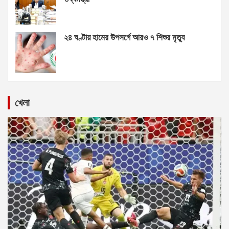
২৪ ঘণ্টায় হামের উপসর্গে আরও ৭ শিশুর মৃত্যু
খেলা