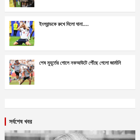
ইংল্যান্ডকে রুখে দিলো ঘানা….
শেষ মুহূর্তের গোলে নকআউটে পৌঁছে গেলো জার্মানি
সর্বশেষ খবর